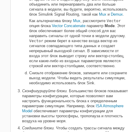
объединить или перенаправить два или больше
сигнала в модели, вы будете, вероятно, использовать
блок Simulink Signal Routing, такой как
Mux
и
Demux
.
Как альтернатива блоку
Mux
, рассмотрите
Vector
опция блока
Vector Concatenate
параметр
Mode
. Этот
блок обеспечивает более общий способ для вас
направить сигналы от одной точки в модели другому.
Vector
режим берет в качестве входа вектор из
сигналов совпадающего типа данных и создает
непрерывный выходной сигнал. В зависимости от
входа этот блок выводит строку или вектор-столбец,
если какие-либо из входных параметров являются
строкой или вектор-столбцами, соответственно.
Снизьте отображение блоков, запишите или сохраните
выход модели. Чтобы видеть результаты симуляции,
необходимо использовать блок Sink.
Сконфигурируйте блоки.
Большинство блоков показывает
параметры конфигурации, которые позволяют вам
настроить функциональность блока к определенным
параметрам симуляции. Например, блок
ISA Atmosphere
Model
обеспечивает параметры конфигурации для
установки высоты тропосферы, тропопауза и плотность
воздуха на уровне моря.
Соедините блоки.
Чтобы создать трассы сигнала между