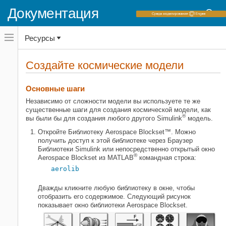
Документация
Переключатель
Ресурсы
навигационного
меню
вне
Домашняя страница документации
холста
Создайте космические модели
переключатель
Aerospace Blockset
навигационного
меню
Начало работы с Aerospace Blockset
Основные шаги
вне
холста
Независимо от сложности модели вы используете те же
Создайте космические модели
существенные шаги для создания космической модели, как
®
НА ЭТОЙ СТРАНИЦЕ
вы были бы для создания любого другого Simulink
модель.
Основные шаги
Откройте Библиотеку Aerospace Blockset™. Можно
получить доступ к этой библиотеке через Браузер
Библиотеки Simulink или непосредственно открытый окно
®
Aerospace Blockset из MATLAB
командная строка:
aerolib
Дважды кликните любую библиотеку в окне, чтобы
отобразить его содержимое. Следующий рисунок
показывает окно библиотеки Aerospace Blockset.