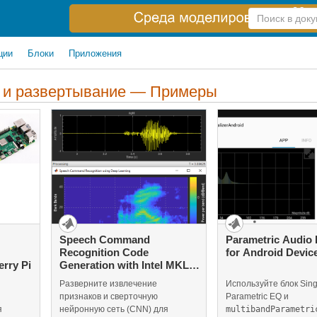
Справка
по
поиску
ции
Блоки
Приложения
а и развертывание — Примеры
Speech Command
Parametric Audio 
Recognition Code
for Android Devic
rry Pi
Generation with Intel MKL-
DNN
Разверните извлечение
Используйте блок Sin
признаков и сверточную
Parametric EQ и
я
нейронную сеть (CNN) для
multibandParametri