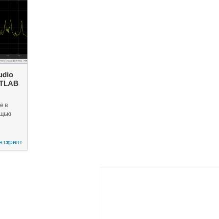
устройство на iOS Apple.
вам динамически наст
ознание
коэффициенты фильтр
помощью пользовател
о
интерфейса (UI), кот
запускается в MATLAB
udio
ATLAB
е в
ощью
e скрипт