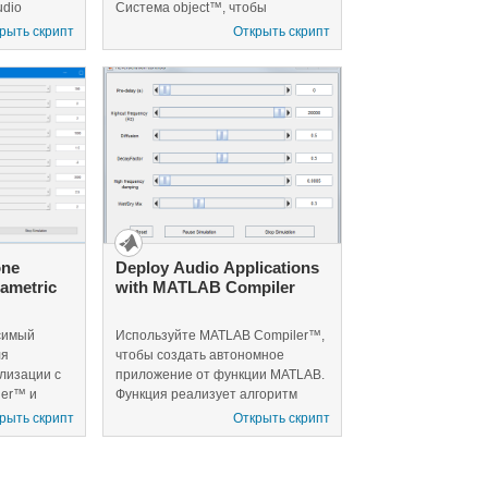
udio
Система object™, чтобы
изовать
реализовать параметрическую
рыть скрипт
Открыть скрипт
ио модель
аудио модель эквалайзера,
апустить
которая может работать на
мпьютере
вашем хосте - компьютере или
устройство
устройстве на iOS Apple.
one
Deploy Audio Applications
rametric
with MATLAB Compiler
симый
Используйте MATLAB Compiler™,
ля
чтобы создать автономное
лизации с
приложение от функции MATLAB.
er™ и
Функция реализует алгоритм
уковом
обработки аудиоданных и
рыть скрипт
Открыть скрипт
ametricEQ
проигрывает результат через
оритма
ваше устройство аудиовыхода.
позволяет