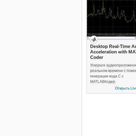
обучении, смотрите Расп
речевых команд с
использованием глубоког
обучения.
Desktop Real-Time A
Acceleration with M
Coder
Ускорьте аудиоприложени
реальном времени с пом
генерации кода C с
MATLAB
Кодер
.
Открыть Liv