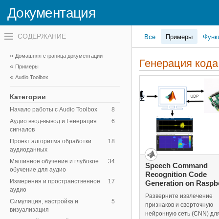
Документация
Переключатель
Все
Примеры
Функ
навигационного
меню
вне
Домашняя страница документации
холста
Генерация код
Примеры
переключатель
навигационного
Audio Toolbox
меню
вне
Категории
холста
Начало работы с Audio Toolbox
8
Аудио ввод-вывод и Генерация
6
сигналов
Проект алгоритма обработки
18
аудиоданных
Машинное обучение и глубокое
34
Speech Command
обучение для аудио
Recognition Code
Измерения и пространственное
17
Generation on Raspbe
аудио
Разверните извлечение
Симуляция, настройка и
5
признаков и сверточную
визуализация
нейронную сеть (CNN) дл