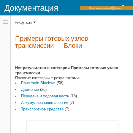
Документация
Переключатель
Ресурсы
навигационного
меню
вне
Домашняя страница документации
холста
Примеры готовых узлов
Блоки
переключатель
трансмиссии — Блоки
навигационного
Powertrain Blockset
меню
вне
Категории
холста
Движение
26
Нет результатов в категории Примеры готовых узлов
трансмиссии.
Передача и ходовая часть
18
Похожие категории с результатами:
Аккумулирование энергии
7
Powertrain Blockset
(58)
Транспортное средство
7
Движение
(26)
Передача и ходовая часть
(18)
Аккумулирование энергии
(7)
Транспортное средство
(7)