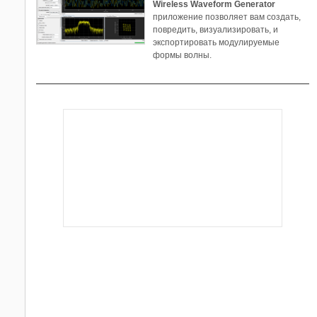
Wireless Waveform Generator
HDL Verifier
приложение позволяет вам создать,
Image Acquisition Toolbox
повредить, визуализировать, и
экспортировать модулируемые
Image Processing Toolbox
формы волны.
Instrument Control Toolbox
Lidar Toolbox
LTE Toolbox
MATLAB Compiler
MATLAB Compiler SDK
MATLAB Report Generator
Mixed-Signal Blockset
Model Predictive Control Toolbox
Model-Based Calibration Toolbox
Navigation Toolbox
OPC Toolbox
Partial Differential Equation Toolbox
Phased Array System Toolbox
Predictive Maintenance Toolbox
Radar Toolbox