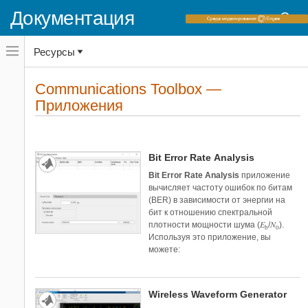
Документация
Переключатель
Ресурсы
навигационного
5G Toolbox
меню
Antenna Toolbox
вне
Домашняя страница документации
холста
Communications Toolbox —
Audio Toolbox
Приложения
переключатель
Приложения
навигационного
Automated Driving Toolbox
меню
Категории
Bioinformatics Toolbox
вне
холста
Communications Toolbox
Computer Vision Toolbox
Bit Error Rate Analysis
Control System Toolbox
Bit Error Rate Analysis
приложение
вычисляет частоту ошибок по битам
Curve Fitting Toolbox
(BER) в зависимости от энергии на
Data Acquisition Toolbox
бит к отношению спектральной
Database Toolbox
E
N
плотности мощности шума (
/
).
b
0
Используя это приложение, вы
Deep Learning Toolbox
можете:
DSP System Toolbox
Econometrics Toolbox
Fixed-Point Designer
Wireless Waveform Generator
Fuzzy Logic Toolbox