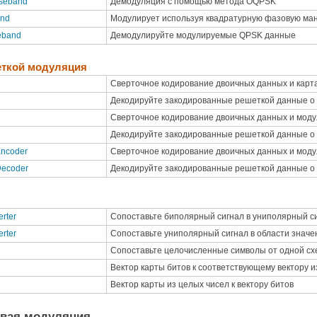
seband
Демодуляция с помощью метода OQPSK
and
Модулирует используя квадратурную фазовую ма
eband
Демодулируйте модулируемые QPSK данные
еткой модуляция
Сверточное кодирование двоичных данных и карт
Декодируйте закодированные решеткой данные о
Сверточное кодирование двоичных данных и моду
Декодируйте закодированные решеткой данные о
Encoder
Сверточное кодирование двоичных данных и мод
Decoder
Декодируйте закодированные решеткой данные о
erter
Сопоставьте биполярный сигнал в униполярный сиг
erter
Сопоставьте униполярный сигнал в области значен
Сопоставьте целочисленные символы от одной сх
Вектор карты битов к соответствующему вектору и
Вектор карты из целых чисел к вектору битов
овая модуляция