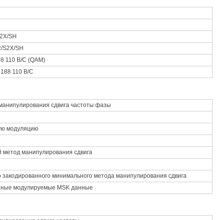
S2X/SH
2/S2X/SH
8 110 B/C (QAM)
188 110 B/C
манипулирования сдвига частоты фазы
ую модуляцию
 метод манипулирования сдвига
закодированного минимального метода манипулирования сдвига
нные модулируемые MSK данные