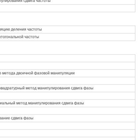
улирования сдвига частоты
ляцию деления частоты
тогональной частоты
о метода двоичной фазовой манипуляции
вадратурный метод манипулирования сдвига фазы
альный метод манипулирования сдвига фазы
вание сдвига фазы