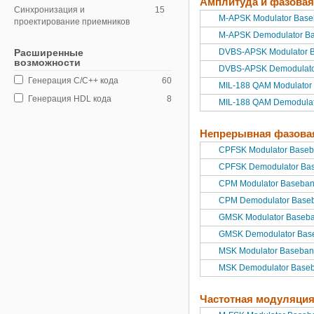
Амплитуда и фазова
Синхронизация и
15
M-APSK Modulator Bas
проектирование приемников
M-APSK Demodulator B
Расширенные
DVBS-APSK Modulator 
возможности
DVBS-APSK Demodulato
Генерация C/C++ кода
60
MIL-188 QAM Modulator
Генерация HDL кода
8
MIL-188 QAM Demodula
Непрерывная фазова
CPFSK Modulator Base
CPFSK Demodulator Ba
CPM Modulator Baseba
CPM Demodulator Base
GMSK Modulator Baseb
GMSK Demodulator Bas
MSK Modulator Baseba
MSK Demodulator Base
Частотная модуляци