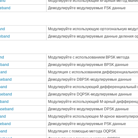
and
Модулируйте использующий M-арный метод манип
seband
Демодулируйте модулируемые FSK данные
and
Модулируйте использующую ортогональную моду
eband
Демодулируйте модулируемые данные деления ор
and
Модулируйте с использованием BPSK метода
eband
Демодулируйте модулируемые BPSK данные
band
Модуляция с использованием дифференциальног
seband
Демодулируйте DBPSK-модулируемые данные
band
Модулируйте использующий дифференциальный к
seband
Демодулируйте DQPSK-модулируемые данные
eband
Модулируйте использующий M-арный дифференци
aseband
Демодулируйте модулируемые DPSK данные
and
Модулируйте использующее M-арное манипулиро
seband
Демодулируйте модулируемые PSK данные
band
Модуляция с помощью метода OQPSK