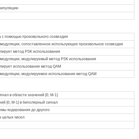
нипуляцию
а с помощью произвольного созвездия
 модуляции, сопоставленное использующее произвольное созвездие
лирует метод PSK использования
 модуляции, модулируемый метод PSK использования
улирует использование метод QAM
 модуляции, модулируемое использование метод QAM
нал в области значений [0, M-1]
ий [0, M-1] в биполярный сигнал
емы кодирования до другого
з целых чисел