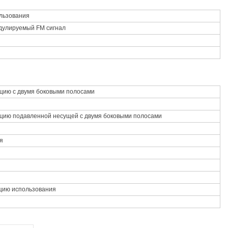
льзования
дулируемый FM сигнал
цию с двумя боковыми полосами
ию подавленной несущей с двумя боковыми полосами
я
цию использования