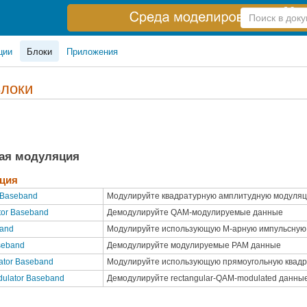
Справка
по
поиску
ции
Блоки
Приложения
локи
ая модуляция
ция
 Baseband
Модулируйте квадратурную амплитудную модуляц
or Baseband
Демодулируйте QAM-модулируемые данные
band
Модулируйте использующую M-арную импульсную
seband
Демодулируйте модулируемые PAM данные
ator Baseband
Модулируйте использующую прямоугольную квад
ulator Baseband
Демодулируйте rectangular-QAM-modulated данны