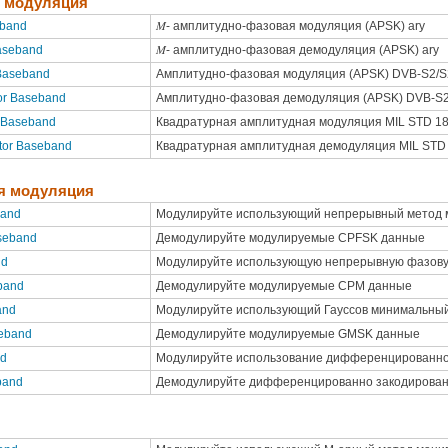
я модуляция
M
eband
- амплитудно-фазовая модуляция (APSK) ary
M
aseband
- амплитудно-фазовая демодуляция (APSK) ary
Baseband
Амплитудно-фазовая модуляция (APSK) DVB-S2/
r Baseband
Амплитудно-фазовая демодуляция (APSK) DVB-S
 Baseband
Квадратурная амплитудная модуляция MIL STD 18
tor Baseband
Квадратурная амплитудная демодуляция MIL STD 
я модуляция
band
Модулируйте использующий непрерывный метод 
seband
Демодулируйте модулируемые CPFSK данные
nd
Модулируйте использующую непрерывную фазов
band
Демодулируйте модулируемые CPM данные
and
Модулируйте использующий Гауссов минимальный
eband
Демодулируйте модулируемые GMSK данные
nd
Модулируйте использование дифференцированно 
band
Демодулируйте дифференцированно закодирова
я