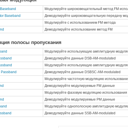
r Baseband
Модулируйте широковещательный метод FM испо
tor Baseband
Демодулируйте широковещательную передачу мо
Модулируйте с использованием FM метода
and
Демодулируйте использование метод FM
яция полосы пропускания
band
Модулируйте использующую амплитудную модуля
assband
Демодулируйте данные DSB-AM-modulated
assband
Модулируйте использующую амплитудную модуляц
 Passband
Демодулируйте данные DSBSC-AM-modulated
Модулируйте частотную модуляцию использовани
and
Демодулируйте модулируемые FM данные
Модулируйте фазовую модуляцию использования
and
Демодулируйте модулируемые PM данные
band
Модулируйте однополосную амплитудную модуля
assband
Демодулируйте данные SSB-AM-modulated