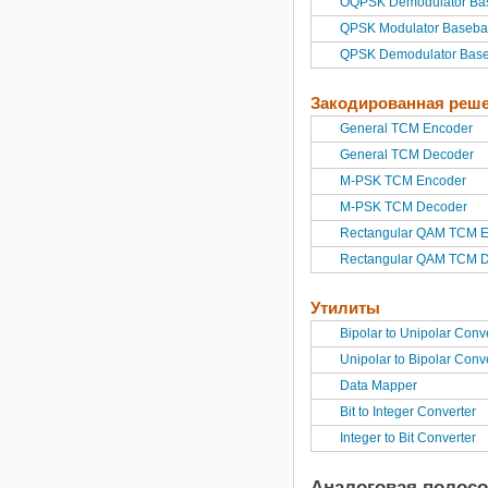
OQPSK Demodulator Ba
QPSK Modulator Baseb
QPSK Demodulator Bas
Закодированная реш
General TCM Encoder
General TCM Decoder
M-PSK TCM Encoder
M-PSK TCM Decoder
Rectangular QAM TCM 
Rectangular QAM TCM 
Утилиты
Bipolar to Unipolar Conv
Unipolar to Bipolar Conv
Data Mapper
Bit to Integer Converter
Integer to Bit Converter
Аналоговая полос