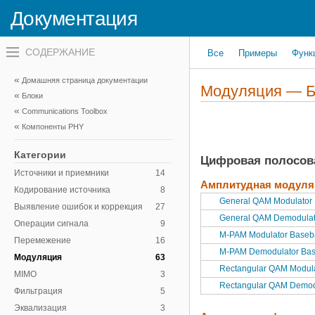
Документация
Переключатель
Все
Примеры
Функ
навигационного
меню
вне
Домашняя страница документации
холста
Модуляция — Б
Блоки
переключатель
навигационного
Communications Toolbox
меню
Компоненты PHY
вне
холста
Категории
Цифровая полосов
Источники и приемники
14
Амплитудная модуля
Кодирование источника
8
General QAM Modulator
Выявление ошибок и коррекция
27
General QAM Demodulat
Операции сигнала
9
M-PAM Modulator Base
Перемежение
16
M-PAM Demodulator Ba
Модуляция
63
Rectangular QAM Modul
MIMO
3
Rectangular QAM Demod
Фильтрация
5
Эквализация
3