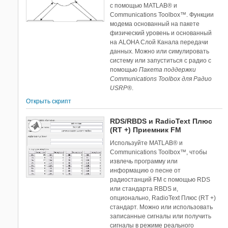
с помощью MATLAB® и
Communications Toolbox™. Функции
модема основанный на пакете
физический уровень и основанный
на ALOHA Слой Канала передачи
данных. Можно или симулировать
систему или запуститься с радио с
помощью
Пакета поддержки
Communications Toolbox для Радио
USRP®
.
Открыть скрипт
RDS/RBDS и RadioText Плюс
(RT +) Приемник FM
Используйте MATLAB® и
Communications Toolbox™, чтобы
извлечь программу или
информацию о песне от
радиостанций FM с помощью RDS
или стандарта RBDS и,
опционально, RadioText Плюс (RT +)
стандарт. Можно или использовать
записанные сигналы или получить
сигналы в режиме реального