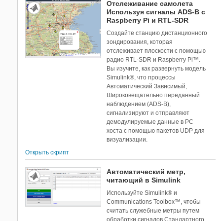
Отслеживание самолета
Используя сигналы ADS-B с
Raspberry Pi и RTL-SDR
Создайте станцию дистанционного
зондирования, которая
отслеживает плоскости с помощью
радио RTL-SDR и Raspberry Pi™.
Вы изучите, как развернуть модель
Simulink®, что процессы
Автоматический Зависимый,
Широковещательно переданный
наблюдением (ADS-B),
сигнализируют и отправляют
демодулируемые данные в PC
хоста с помощью пакетов UDP для
визуализации.
Открыть скрипт
Автоматический метр,
читающий в Simulink
Используйте Simulink® и
Communications Toolbox™, чтобы
считать служебные метры путем
обработки сигналов Стандартного