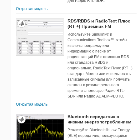
для Радио RTL-SDR.
Открытая модель
RDS/RBDS и RadioText Плюс
(RT +) Приемник FM
Используйте Simulink® и
Communications Toolbox™, чтобы
извлечь программу или
информацию о песне от
радиостанций FM с помощью RDS
или стандарта RBDS и,
опционально, RadioText Плюс (RT +)
стандарт. Можно или использовать
записанные сигналы или получить
сигналы в режиме реального
времени с помощью Радио RTL-
SDR или Радио ADALM-PLUTO.
Открытая модель
Bluetooth передатчик с
низким энергопотреблением
Реализуйте Bluetooth® Low Energy
(BLE) передатчик, пользующийся