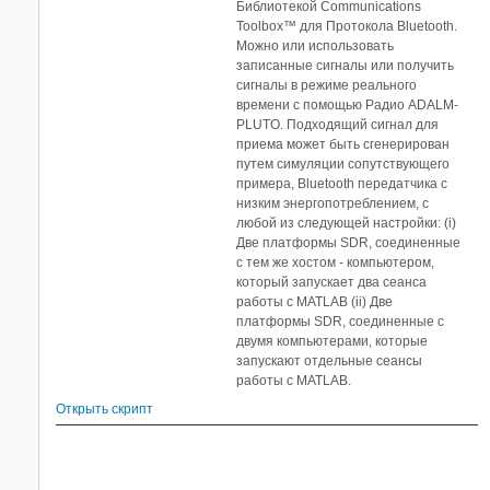
Библиотекой Communications
Toolbox™ для Протокола Bluetooth.
Можно или использовать
записанные сигналы или получить
сигналы в режиме реального
времени с помощью Радио ADALM-
PLUTO. Подходящий сигнал для
приема может быть сгенерирован
путем симуляции сопутствующего
примера, Bluetooth передатчика с
низким энергопотреблением, с
любой из следующей настройки: (i)
Две платформы SDR, соединенные
с тем же хостом - компьютером,
который запускает два сеанса
работы с MATLAB (ii) Две
платформы SDR, соединенные с
двумя компьютерами, которые
запускают отдельные сеансы
работы с MATLAB.
Открыть скрипт