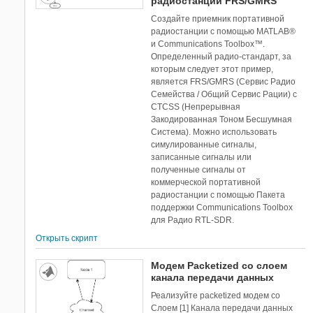
радиостанции FRS/GMRS
Создайте приемник портативной
радиостанции с помощью MATLAB®
и Communications Toolbox™.
Определенный радио-стандарт, за
которым следует этот пример,
является FRS/GMRS (Сервис Радио
Семейства / Общий Сервис Рации) с
CTCSS (Непрерывная
Закодированная Тоном Бесшумная
Система). Можно использовать
симулированные сигналы,
записанные сигналы или
полученные сигналы от
коммерческой портативной
радиостанции с помощью Пакета
поддержки Communications Toolbox
для Радио RTL-SDR.
Открыть скрипт
Модем Packetized со слоем
канала передачи данных
Реализуйте packetized модем со
Слоем [1] Канала передачи данных