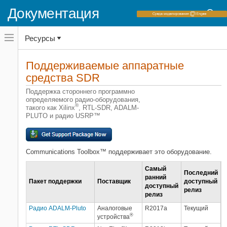
Документация
Переключатель
Ресурсы
навигационного
меню
вне
Домашняя страница документации
холста
Поддерживаемые аппаратные
Communications Toolbox
переключатель
средства SDR
навигационного
меню
Категория
Поддержка стороннего программно
вне
определяемого радио-оборудования,
холста
Начало работы с Communications
®
такого как Xilinx
, RTL-SDR, ADALM-
Toolbox
PLUTO и радио USRP™
Компоненты PHY
Моделирование RF-компонента
Модели распространения и каналов
Communications Toolbox™ поддерживает это оборудование.
Симуляция уровня ссылки
Самый
Симуляция уровня системы
Последний
ранний
Пакет поддержки
Поставщик
доступный
Отвечающие стандартам системы
доступный
релиз
релиз
Тест и измерение
Глубокое обучение в беспроводных
Радио ADALM-Pluto
Аналоговые
R2017a
Текущий
®
системах
устройства