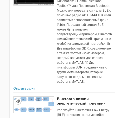
Библиотекой Communications
Toolbox™ для Протокола Bluetooth.
Можно или передать сигналы BLE с
помощью радио ADALM-PLUTO или
записать в основополосный файл
(*.bb). Переданный сигнал BLE
может быть получен
сопутствующим примером, Bluetooth
Низкий энергетический Приемник, с
любой из следующей настройки: (i)
Две платформы SDR, соединенные
с тем же хостом - компьютером,
который запускает два сеанса
работы с MATLAB (ii) Две
платформы SDR, соединенные с
двумя компьютерами, которые
запускают отдельные сеансы
работы с MATLAB.
Открыть скрипт
Bluetooth низкий
энергетический приемник
Реализуйте Bluetooth® Low Energy
(BLE) приемник, пользующийся