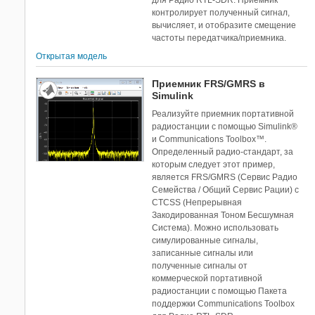
для Радио RTL-SDR. Приемник
контролирует полученный сигнал,
вычисляет, и отобразите смещение
частоты передатчика/приемника.
Открытая модель
Приемник FRS/GMRS в
Simulink
Реализуйте приемник портативной
радиостанции с помощью Simulink®
и Communications Toolbox™.
Определенный радио-стандарт, за
которым следует этот пример,
является FRS/GMRS (Сервис Радио
Семейства / Общий Сервис Рации) с
CTCSS (Непрерывная
Закодированная Тоном Бесшумная
Система). Можно использовать
симулированные сигналы,
записанные сигналы или
полученные сигналы от
коммерческой портативной
радиостанции с помощью Пакета
поддержки Communications Toolbox