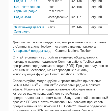
Генерация кода и развертывание
Радио RTL-SDR
NooElec™
R2013b
Текущий
Поддерживаемые аппаратные
USRP встроенное
Ettus
R2016b
Текущий
средства SDR
серийное радио
Research™
Радио USRP
Исследование
R2011b
Текущий
Ettus
Xilinx находящееся в
Xilinx
R2014b
Текущий
Zynq радио
Для списка пакетов поддержки, которые можно использовать
с Communications Toolbox, посетите страницу каталога
Аппаратной поддержки
для Communications Toolbox.
Считайте сигнал из устройств внешнего оборудования с
помощью пакетов поддержки Communications Toolbox для
программно определяемого радио (SDR). Процесс полученные
или живые беспроводные беспроводные сигналы,
использующие функции Communications Toolbox.
Спроектируйте, моделируйте и протестируйте приложения
®
®
SDR в MATLAB
и Simulink
с сигналами радио в прямом
эфире. Используйте поддерживаемое оборудование в
качестве радио-периферийного устройства с
предоставленным потоком битов. Запустите свой собственный
проект в FPGAs с автоматизированным рабочим процессом
предназначения при помощи HDL Coder™. Пакеты поддержки
для поддержки SDR зафиксированный поток битов и