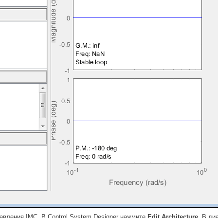
авления IMC. В Control System Designer нажмите
Edit Architecture
. В ди