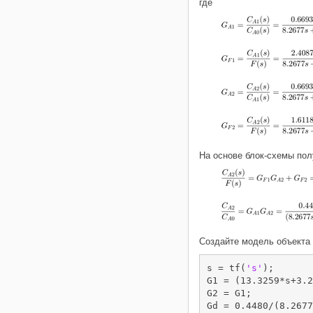
где
На основе блок-схемы по
Создайте модель объекта 
s = tf(
's'
);

G1 = (13.3259*s+3.2
G2 = G1;
