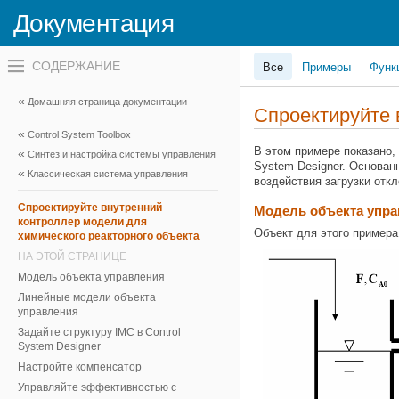
Документация
Переключатель
Все
Примеры
Функ
навигационного
меню
вне
Домашняя страница документации
холста
Спроектируйте 
переключатель
Control System Toolbox
навигационного
меню
В этом примере показано,
Синтез и настройка системы управления
вне
System Designer. Основан
Классическая система управления
холста
воздействия загрузки отк
Спроектируйте внутренний
Модель объекта упр
контроллер модели для
Объект для этого примера
химического реакторного объекта
НА ЭТОЙ СТРАНИЦЕ
Модель объекта управления
Линейные модели объекта
управления
Задайте структуру IMC в Control
System Designer
Настройте компенсатор
Управляйте эффективностью с