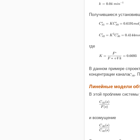
Получившиеся установивши
где
В данном примере спроект
концентрации канала
. 
Линейные модели об
В этой проблеме системы
и возмущение