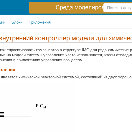
Справка
по
поиску
ции
Блоки
Приложения
внутренний контроллер модели для химичес
 как спроектировать компенсатор в структуре IMC для ряда химические 
ные на модели системы управления часто используются, чтобы отследит
лонения в приложениях управления процессом.
авления
 является химической реакторной системой, состоявшей из двух хорошо