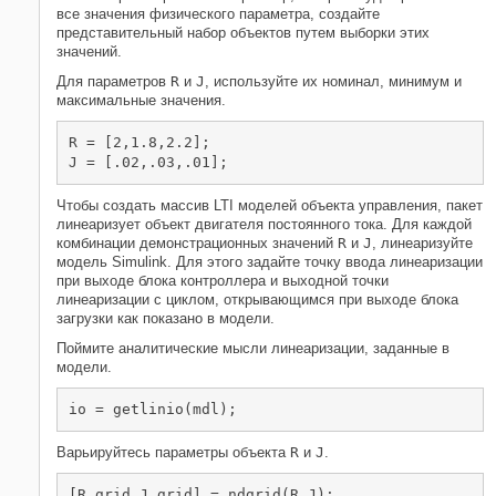
все значения физического параметра, создайте
представительный набор объектов путем выборки этих
значений.
Для параметров
R
и
J
, используйте их номинал, минимум и
максимальные значения.
R = [2,1.8,2.2];

Чтобы создать массив LTI моделей объекта управления, пакет
линеаризует объект двигателя постоянного тока. Для каждой
комбинации демонстрационных значений
R
и
J
, линеаризуйте
модель Simulink. Для этого задайте точку ввода линеаризации
при выходе блока контроллера и выходной точки
линеаризации с циклом, открывающимся при выходе блока
загрузки как показано в модели.
Поймите аналитические мысли линеаризации, заданные в
модели.
Варьируйтесь параметры объекта
R
и
J
.
[R_grid,J_grid] = ndgrid(R,J);
