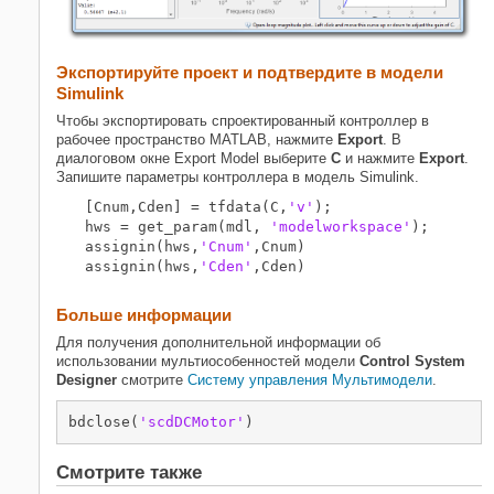
Экспортируйте проект и подтвердите в модели
Simulink
Чтобы экспортировать спроектированный контроллер в
рабочее пространство MATLAB, нажмите
Export
. В
диалоговом окне Export Model выберите
C
и нажмите
Export
.
Запишите параметры контроллера в модель Simulink.
[Cnum,Cden] = tfdata(C,
'v'
);

hws = get_param(mdl, 
'modelworkspace'
);

assignin(hws,
'Cnum'
,Cnum)

assignin(hws,
'Cden'
Больше информации
Для получения дополнительной информации об
использовании мультиособенностей модели
Control System
Designer
смотрите
Систему управления Мультимодели
.
bdclose(
'scdDCMotor'
Смотрите также