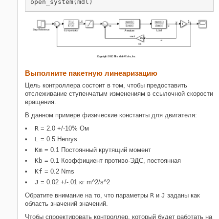
Выполните пакетную линеаризацию
Цель контроллера состоит в том, чтобы предоставить
отслеживание ступенчатым изменениям в ссылочной скорости
вращения.
В данном примере физические константы для двигателя:
R
= 2.0 +/-10% Ом
L
= 0.5 Henrys
Km
= 0.1 Постоянный крутящий момент
Kb
= 0.1 Коэффициент противо-ЭДС, постоянная
Kf
= 0.2 Nms
J
= 0.02 +/-.01 кг m^2/s^2
Обратите внимание на то, что параметры
R
и
J
заданы как
область значений значений.
Чтобы спроектировать контроллер, который будет работать на