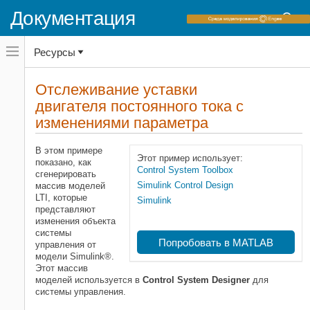
Документация
Переключатель
Ресурсы
навигационного
меню
вне
Домашняя страница документации
холста
Отслеживание уставки
переключатель
двигателя постоянного тока с
Control System Toolbox
навигационного
меню
изменениями параметра
Синтез и настройка системы управления
вне
Классическая система управления
холста
В этом примере
Этот пример использует:
Отслеживание уставки двигателя
показано, как
Control System Toolbox
постоянного тока с изменениями
сгенерировать
параметра
Simulink Control Design
массив моделей
LTI, которые
НА ЭТОЙ СТРАНИЦЕ
Simulink
представляют
Модель двигателя постоянного тока
изменения объекта
Выполните пакетную линеаризацию
системы
Попробовать в MATLAB
управления от
Открытый Control System Designer
модели Simulink®.
Спроектируйте контроллер
Этот массив
Экспортируйте проект и
моделей используется в
Control System Designer
для
подтвердите в модели Simulink
системы управления.
Больше информации