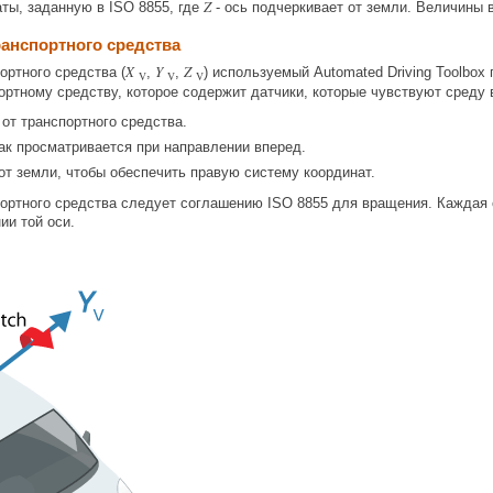
Z
ты, заданную в ISO 8855, где
- ось подчеркивает от земли. Величины 
ранспортного средства
X
Y
Z
ортного средства (
,
,
) используемый Automated Driving Toolbo
V
V
V
ортному средству, которое содержит датчики, которые чувствуют среду 
 от транспортного средства.
как просматривается при направлении вперед.
от земли, чтобы обеспечить правую систему координат.
ортного средства следует соглашению ISO 8855 для вращения. Каждая о
ии той оси.