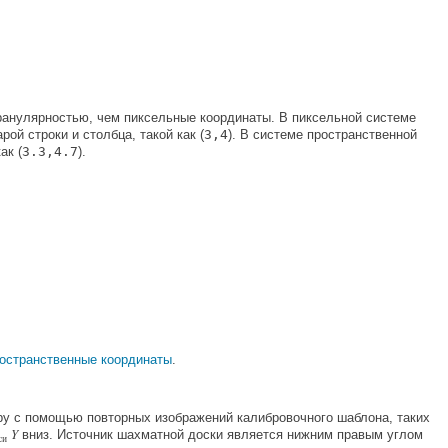
ранулярностью, чем пиксельные координаты. В пиксельной системе
ой строки и столбца, такой как (
3,4
). В системе пространственной
ак (
3.3,4.7
).
остранственные координаты
.
ру с помощью повторных изображений калибровочного шаблона, таких
Y
вниз. Источник шахматной доски является нижним правым углом
си