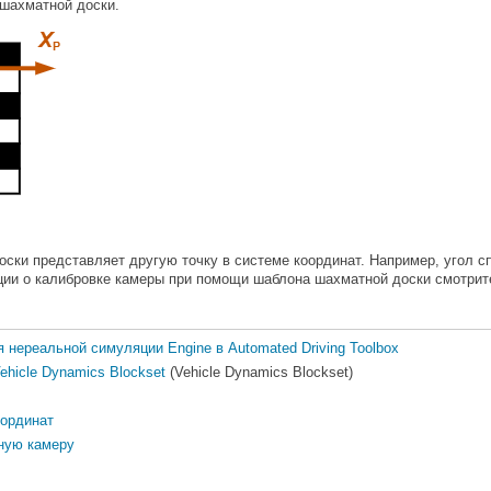
 шахматной доски.
ки представляет другую точку в системе координат. Например, угол спра
ии о калибровке камеры при помощи шаблона шахматной доски смотрит
 нереальной симуляции Engine в Automated Driving Toolbox
ehicle Dynamics Blockset
(Vehicle Dynamics Blockset)
оординат
ную камеру