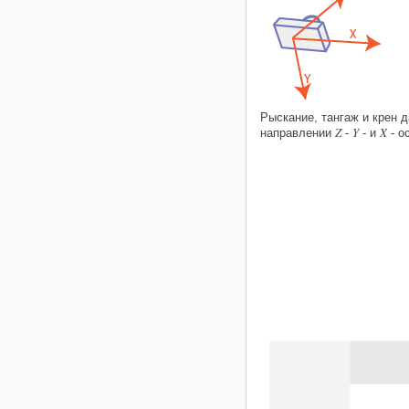
Рыскание, тангаж и крен 
Z
Y
X
направлении
-
- и
- о