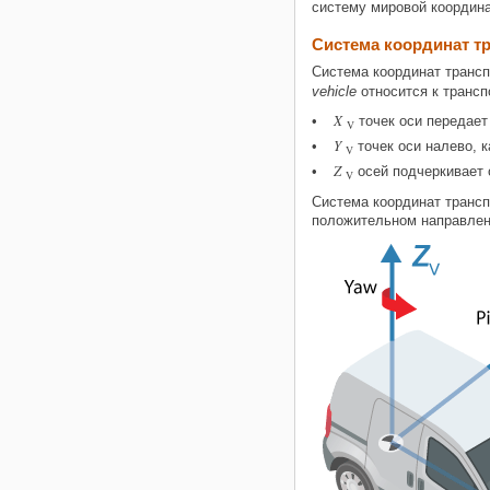
систему мировой координа
Система координат т
Система координат трансп
vehicle
относится к трансп
X
точек оси передает
V
Y
точек оси налево, 
V
Z
осей подчеркивает 
V
Система координат трансп
положительном направлен