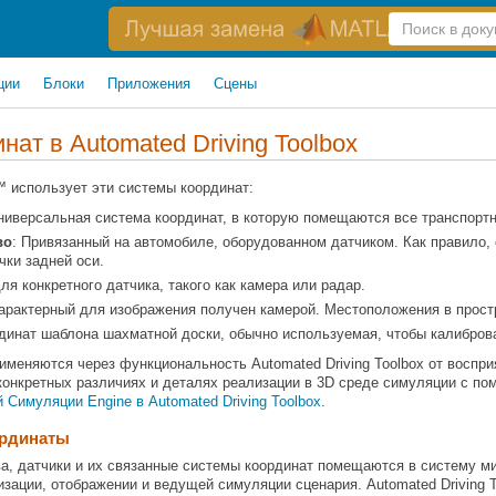
Справка
по
поиску
ции
Блоки
Приложения
Сцены
инат в
Automated Driving Toolbox
x™ использует эти системы координат:
ниверсальная система координат, в которую помещаются все транспортн
во
: Привязанный на автомобиле, оборудованном датчиком. Как правило,
чки задней оси.
ля конкретного датчика, такого как камера или радар.
Характерный для изображения получен камерой. Местоположения в прос
рдинат шаблона шахматной доски, обычно используемая, чтобы калибров
именяются через функциональность Automated Driving Toolbox от воспр
онкретных различиях и деталях реализации в 3D среде симуляции с п
 Симуляции Engine в Automated Driving Toolbox
.
ординаты
а, датчики и их связанные системы координат помещаются в систему м
изации, отображении и ведущей симуляции сценария. Automated Driving 