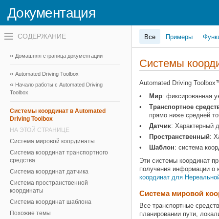
Документация
Переключатель
Все
Примеры
Функ
навигационного
меню
вне
Домашняя страница документации
холста
Системы коорд
переключатель
Automated Driving Toolbox
навигационного
меню
Automated Driving Toolbo
Начало работы с Automated Driving
вне
Toolbox
Мир
: фиксированная у
холста
Транспортное средст
Системы координат в Automated
прямо ниже средней то
Driving Toolbox
Датчик
: Характерный д
НА ЭТОЙ СТРАНИЦЕ
Пространственный
: 
Система мировой координаты
Шаблон
: система коо
Система координат транспортного
средства
Эти системы координат пр
получения информации о к
Система координат датчика
координат для Нереальной
Система пространственной
координаты
Система мировой ко
Система координат шаблона
Все транспортные средств
Похожие темы
планировании пути, локал