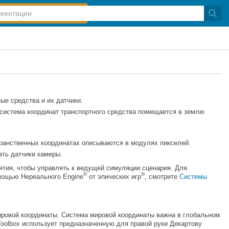
ые средства и их датчики.
 система координат транспортного средства помещается в землю
транственных координатах описываются в модулях пикселей.
ать датчики камеры.
иятия, чтобы управлять к ведущей симуляции сценария. Для
®
®
омощью Нереального Engine
от эпических игр
, смотрите
Системы
ировой координаты. Система мировой координаты важна в глобальном
Toolbox использует предназначенную для правой руки Декартову