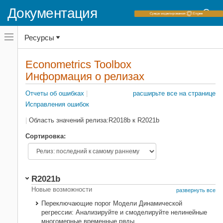
Документация
Переключатель
Ресурсы
навигационного
меню
вне
Домашняя страница документации
холста
Econometrics Toolbox
Информация о релизах
переключатель
Информация о релизах
навигационного
Econometrics Toolbox
меню
вне
Отчеты об ошибках
|
расширьте все на странице
Категория
холста
Исправления ошибок
|
Область значений релиза:
R2018b
к
R2021b
Текстовый фильтр
Сортировка:
Область значений релиза:
R2021b
Запуск
Окончание
Новые возможности
развернуть все
релиза
релиза
Переключающие порог Модели Динамической
регрессии: Анализируйте и смоделируйте нелинейные
Вопросы совместимости
многомерные временные ряды