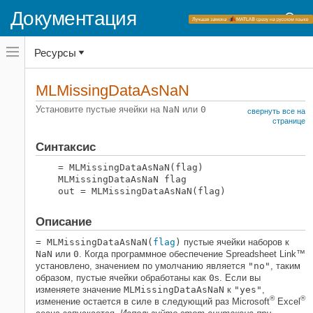
Документация
Переключатель
Ресурсы
навигационного
меню
вне
Домашняя страница документации
холста
MLMissingDataAsNaN
переключатель
Spreadsheet Link
навигационного
Установите пустые ячейки на
NaN
или
0
свернуть все на
меню
Индивидуальная настройка
странице
вне
холста
Синтаксис
MLMissingDataAsNaN
НА ЭТОЙ СТРАНИЦЕ
= MLMissingDataAsNaN(flag)
MLMissingDataAsNaN flag
Синтаксис
out = MLMissingDataAsNaN(flag)
Описание
Входные параметры
Описание
Выходные аргументы
= MLMissingDataAsNaN(
flag
)
пустые ячейки наборов к
Примеры
NaN
или
0
. Когда программное обеспечение Spreadsheet Link™
Советы
установлено, значением по умолчанию является
"no"
, таким
Смотрите также
образом, пустые ячейки обработаны как
0
s. Если вы
изменяете значение
MLMissingDataAsNaN
к
"yes"
,
®
®
изменение остается в силе в следующий раз
Microsoft
Excel