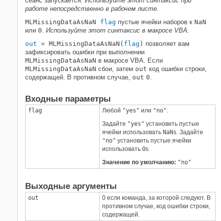
сеанс запускается.
Используйте этот синтаксис при
работе непосредственно в рабочем листе.
MLMissingDataAsNaN
flag
пустые ячейки наборов к
NaN
или
0
.
Используйте этот синтаксис в макросе VBA.
out
= MLMissingDataAsNaN(
flag
)
позволяет вам
зафиксировать ошибки при выполнении
MLMissingDataAsNaN
в макросе VBA. Если
MLMissingDataAsNaN
сбои, затем
out
код ошибки строки,
содержащей. В противном случае,
out
0
.
Входные параметры
flag
Любой
"yes"
или
"no"
.
Задайте
"yes"
установить пустые
ячейки использовать
NaNs
. Задайте
"no"
установить пустые ячейки
использовать
0
s.
Значение по умолчанию:
"no"
Выходные аргументы
out
0
если команда, за которой следуют. В
противном случае, код ошибки строки,
содержащей.