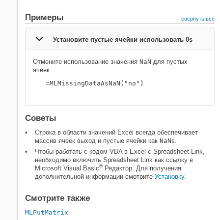
Примеры
свернуть все
Установите пустые ячейки использовать 0s
Отмените использование значения
NaN
для пустых
ячеек:
=MLMissingDataAsNaN("no")
Советы
Строка в области значений Excel всегда обеспечивает
массив ячеек выход и пустые ячейки как
NaN
s.
Чтобы работать с кодом VBA в Excel с Spreadsheet Link,
необходимо включить Spreadsheet Link как ссылку в
®
Microsoft Visual Basic
Редактор. Для получения
дополнительной информации смотрите
Установку
.
Смотрите также
MLPutMatrix