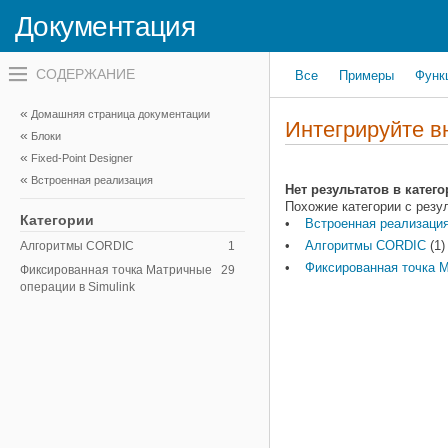
Документация
Переключатель
Все
Примеры
Функ
навигационного
меню
вне
Домашняя страница документации
холста
Интегрируйте в
Блоки
переключатель
навигационного
Fixed-Point Designer
меню
Встроенная реализация
вне
Нет результатов в катег
холста
Похожие категории с резу
Категории
Встроенная реализаци
Алгоритмы CORDIC
(1)
Алгоритмы CORDIC
1
Фиксированная точка М
Фиксированная точка Матричные
29
операции в Simulink