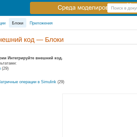
Справка
по
поиску
ции
Блоки
Приложения
нешний код — Блоки
ории Интегрируйте внешний код.
льтатами:
я
(29)
атричные операции в Simulink
(29)