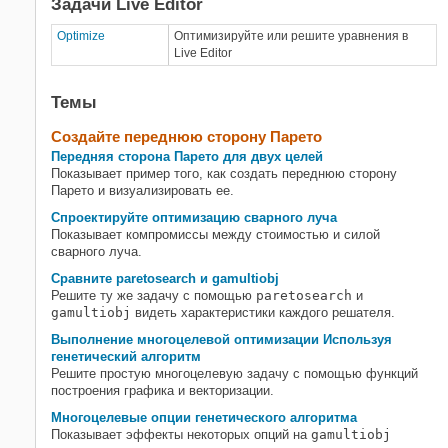
Задачи Live Editor
Суррогатная оптимизация
Симулированный отжиг
Optimize
Оптимизируйте или решите уравнения в
Live Editor
Многоцелевая оптимизация
Темы
Создайте переднюю сторону Парето
Передняя сторона Парето для двух целей
Показывает пример того, как создать переднюю сторону
Парето и визуализировать ее.
Спроектируйте оптимизацию сварного луча
Показывает компромиссы между стоимостью и силой
сварного луча.
Сравните paretosearch и gamultiobj
Решите ту же задачу с помощью
paretosearch
и
gamultiobj
видеть характеристики каждого решателя.
Выполнение многоцелевой оптимизации Используя
генетический алгоритм
Решите простую многоцелевую задачу с помощью функций
построения графика и векторизации.
Многоцелевые опции генетического алгоритма
Показывает эффекты некоторых опций на
gamultiobj