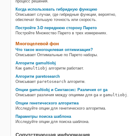
процесс решения.
Когда использовать гибридную функцию
Описывает случаи, где гибридные функции, вероятно,
обеспечат большую точность или скорость.
Постройте 3-D переднюю сторону Парето
Постройте Множество Парето в трех измерениях.
Многоцелевой фон
Что такое многоцелевая оптимизация?
Описывает Оптимальные по Парето наборы.
Алгоритм gamultiobj
Как
gamultiobj
алгоритм работает.
Алгоритм paretosearch
Описывает
paretosearch
алгоритм.
Опции gamultiobj и Синтаксис: Различия от ga
Описывает различия между опциями для
ga
и
gamultiobj
.
Опции генетического алгоритма
Исследуйте опции для генетического алгоритма.
Параметры поиска шаблона
Исследуйте опции для поиска шаблона.
Сопутствующая информация