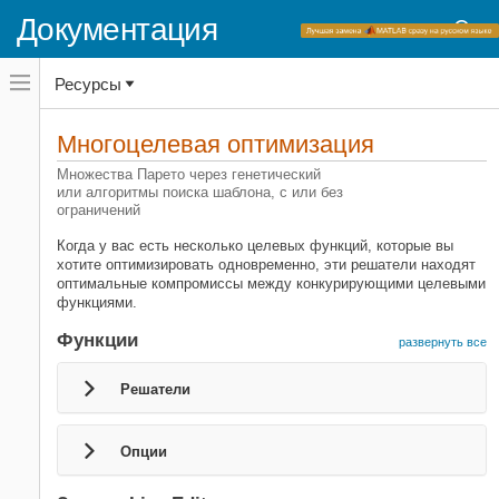
Документация
Переключатель
Ресурсы
навигационного
меню
вне
Домашняя страница документации
холста
Многоцелевая оптимизация
Global Optimization Toolbox
переключатель
навигационного
Множества Парето через генетический
меню
или алгоритмы поиска шаблона, с или без
Категория
вне
ограничений
холста
Начало работы с Global Optimization
Toolbox
Когда у вас есть несколько целевых функций, которые вы
хотите оптимизировать одновременно, эти решатели находят
Установка оптимизации, основанной
оптимальные компромиссы между конкурирующими целевыми
на проблеме
функциями.
Настройка Задачи Оптимизации на
Основе Решателя
Функции
развернуть все
Глобальная переменная или
множественный поиск начальной
Решатели
точки
Прямой поиск
Опции
Генетический алгоритм
Рой частицы