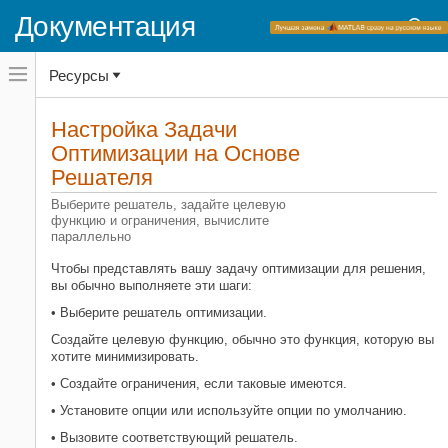
Документация
Переключатель
Ресурсы
навигационного
меню
вне
Домашняя страница документации
холста
Настройка Задачи
Global Optimization Toolbox
переключатель
Оптимизации на Основе
навигационного
меню
Решателя
Категория
вне
холста
Начало работы с Global Optimization
Выберите решатель, задайте целевую
Toolbox
функцию и ограничения, вычислите
параллельно
Установка оптимизации, основанной
на проблеме
Чтобы представлять вашу задачу оптимизации для решения,
Настройка Задачи Оптимизации на
вы обычно выполняете эти шаги:
Основе Решателя
• Выберите решатель оптимизации.
Выберите решатель
Создайте целевую функцию, обычно это функция, которую вы
Задайте целевую функцию
хотите минимизировать.
Задайте ограничения
• Создайте ограничения, если таковые имеются.
Установка опций
• Установите опции или используйте опции по умолчанию.
Параллельные вычисления
• Вызовите соответствующий решатель.
Глобальная переменная или