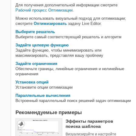
множественный поиск начальной
Для получения дополнительной информации смотрите
точки
Рабочий процесс Оптимизации
.
Прямой поиск
Можно использовать визуальный подход для оптимизации;
смотрите
Оптимизировать
задачу Live Editor.
Генетический алгоритм
Рой частицы
Выберите решатель
Выберите самый соответствующий решатель и алгоритм
Суррогатная оптимизация
Задайте целевую функцию
Симулированный отжиг
Задайте функцию, чтобы минимизировать или
Многоцелевая оптимизация
максимизировать, представляя вашу проблему
Задайте ограничения
Обеспечьте границы, линейные ограничения и нелинейные
ограничения
Установка опций
Установите опции оптимизации
Параллельные вычисления
Встроенный параллельный поиск решений задач оптимизации
Рекомендуемые примеры
Эффекты параметров
поиска шаблона
Визуализируйте и настройте