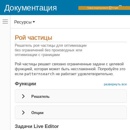
Документация
Переключатель
Ресурсы
навигационного
меню
вне
Домашняя страница документации
холста
Рой частицы
Global Optimization Toolbox
переключатель
навигационного
Решатель роя частицы для оптимизации
меню
без ограничений без производных или
Категория
вне
оптимизации с границами
холста
Начало работы с Global Optimization
Toolbox
Рой частицы решает связано ограниченные задачи с целевой
функцией, которая может быть несглаженной. Попробуйте это
Установка оптимизации, основанной
если
patternsearch
не работает удовлетворительно.
на проблеме
Настройка Задачи Оптимизации на
Функции
развернуть все
Основе Решателя
Глобальная переменная или
Решатель
множественный поиск начальной
точки
Прямой поиск
Опции
Генетический алгоритм
Рой частицы
Задачи Live Editor