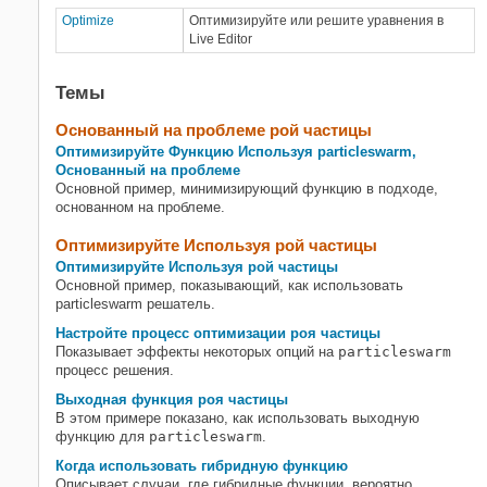
Суррогатная оптимизация
Optimize
Оптимизируйте или решите уравнения в
Симулированный отжиг
Live Editor
Многоцелевая оптимизация
Темы
Основанный на проблеме рой частицы
Оптимизируйте Функцию Используя particleswarm,
Основанный на проблеме
Основной пример, минимизирующий функцию в подходе,
основанном на проблеме.
Оптимизируйте Используя рой частицы
Оптимизируйте Используя рой частицы
Основной пример, показывающий, как использовать
particleswarm решатель.
Настройте процесс оптимизации роя частицы
Показывает эффекты некоторых опций на
particleswarm
процесс решения.
Выходная функция роя частицы
В этом примере показано, как использовать выходную
функцию для
particleswarm
.
Когда использовать гибридную функцию
Описывает случаи, где гибридные функции, вероятно,