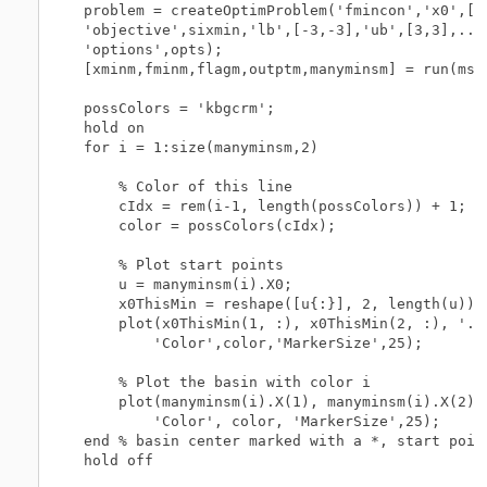
problem = createOptimProblem('fmincon','x0',[-1
'objective',sixmin,'lb',[-3,-3],'ub',[3,3],...

'options',opts);

[xminm,fminm,flagm,outptm,manyminsm] = run(ms,p
possColors = 'kbgcrm';

hold on

for i = 1:size(manyminsm,2)

    % Color of this line

    cIdx = rem(i-1, length(possColors)) + 1;

    color = possColors(cIdx);

    % Plot start points

    u = manyminsm(i).X0; 

    x0ThisMin = reshape([u{:}], 2, length(u));

    plot(x0ThisMin(1, :), x0ThisMin(2, :), '.',
        'Color',color,'MarkerSize',25);

    % Plot the basin with color i

    plot(manyminsm(i).X(1), manyminsm(i).X(2), 
        'Color', color, 'MarkerSize',25); 

end % basin center marked with a *, start point
hold off