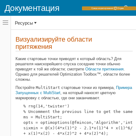
Документация
Переключатель
Ресурсы
навигационного
меню
вне
Домашняя страница документации
холста
Визуализируйте области
переключатель
притяжения
Global Optimization Toolbox
навигационного
меню
Глобальная переменная или
вне
множественный поиск начальной точки
Какие стартовые точки приводят к который область? Для
холста
решателя наискорейшего спуска соседние точки обычно
Визуализируйте области
приводят к той же области; смотрите
Области притяжения
.
притяжения
Однако для решателей Optimization Toolbox™, области более
сложны.
НА ЭТОЙ СТРАНИЦЕ
Постройте
MultiStart
стартовые точки из примера,
Примера
Похожие темы
Запущенных с MultiStart
, на который наносят цветную
маркировку с областью, где они заканчивают.
% rng(14,'twister')

% Uncomment the previous line to get the same o
ms = MultiStart;

opts = optimoptions(@fmincon,'Algorithm','inter
sixmin = @(x)(4*x(1)^2 - 2.1*x(1)^4 + x(1)^6/3 
+ x(1)*x(2) - 4*x(2)^2 + 4*x(2)^4);
