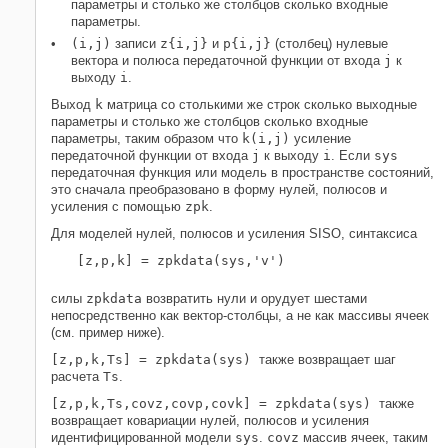
параметры и столько же столбцов сколько входные
параметры.
(i,j)
записи
z{i,j}
и
p{i,j}
(столбец) нулевые
вектора и полюса передаточной функции от входа
j
к
выходу
i
.
Выход
k
матрица со столькими же строк сколько выходные
параметры и столько же столбцов сколько входные
параметры, таким образом что
k(i,j)
усиление
передаточной функции от входа
j
к выходу
i
. Если
sys
передаточная функция или модель в пространстве состояний,
это сначала преобразовано в форму нулей, полюсов и
усиления с помощью
zpk
.
Для моделей нулей, полюсов и усиления SISO, синтаксиса
силы
zpkdata
возвратить нули и орудует шестами
непосредственно как вектор-столбцы, а не как массивы ячеек
(см. пример ниже).
[z,p,k,Ts] = zpkdata(sys)
также возвращает шаг
расчета
Ts
.
[z,p,k,Ts,covz,covp,covk] = zpkdata(sys)
также
возвращает ковариации нулей, полюсов и усиления
идентифицированной модели
sys
.
covz
массив ячеек, таким