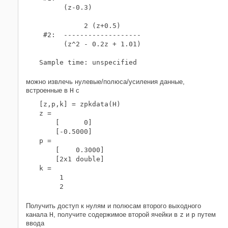
      (z-0.3)

           2 (z+0.5)

 #2:  -------------------

      (z^2 - 0.2z + 1.01)

можно извлечь нулевые/полюса/усиления данные,
встроенные в
H
с
[z,p,k] = zpkdata(H)

z = 

    [      0]

    [-0.5000]

p = 

    [    0.3000]

    [2x1 double]

k =

     1

Получить доступ к нулям и полюсам второго выходного
канала
H
, получите содержимое второй ячейки в
z
и
p
путем
ввода