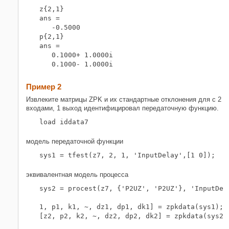
z{2,1}

ans =

   -0.5000

p{2,1}

ans =

   0.1000+ 1.0000i

Пример 2
Извлеките матрицы ZPK и их стандартные отклонения для с 2
входами, 1 выход идентифицировал передаточную функцию.
модель передаточной функции
sys1 = tfest(z7, 2, 1, 'InputDelay',[1 0]);
эквивалентная модель процесса
sys2 = procest(z7, {'P2UZ', 'P2UZ'}, 'InputDela
1, p1, k1, ~, dz1, dp1, dk1] = zpkdata(sys1);

[z2, p2, k2, ~, dz2, dp2, dk2] = zpkdata(sys2)