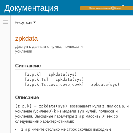
Документация
Переключатель
Ресурсы
навигационного
меню
вне
Домашняя страница документации
холста
zpkdata
переключатель
System Identification Toolbox
навигационного
Доступ к данным о нулях, полюсах и
меню
усилении
Проверка допустимости модели
вне
Анализ неопределенности
холста
Синтаксис
System Identification Toolbox
[z,p,k] = zpkdata(sys)
Анализ модели
[z,p,k,Ts] = zpkdata(sys)
Экстракция данных
[z,p,k,Ts,covz,covp,covk] = zpkdata(sys)
zpkdata
Описание
НА ЭТОЙ СТРАНИЦЕ
[z,p,k] = zpkdata(sys)
возвращает нули
z
, полюса
p
, и
Синтаксис
усиление (усиления)
k
из модели
sys
нулей, полюсов и
Описание
усиления
. Выходные параметры
z
и
p
массивы ячеек со
Примеры
следующими характеристиками:
Смотрите также
z
и
p
имейте столько же строк сколько выходные