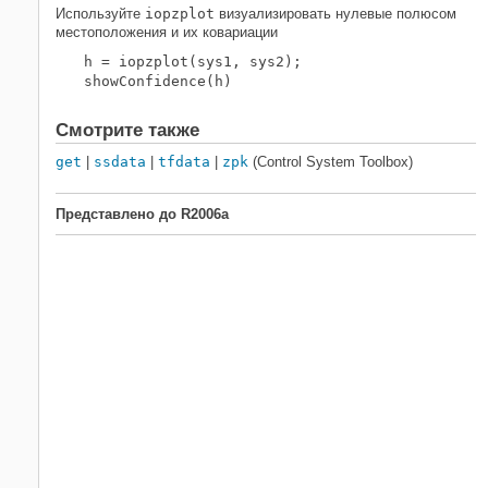
Используйте
iopzplot
визуализировать нулевые полюсом
местоположения и их ковариации
h = iopzplot(sys1, sys2);

showConfidence(h)
Смотрите также
get
|
ssdata
|
tfdata
|
zpk
(Control System Toolbox)
Представлено до R2006a