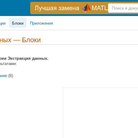
Справка
по
поиску
ции
Блоки
Приложения
нных — Блоки
ории Экстракция данных.
льтатами:
ание
(6)