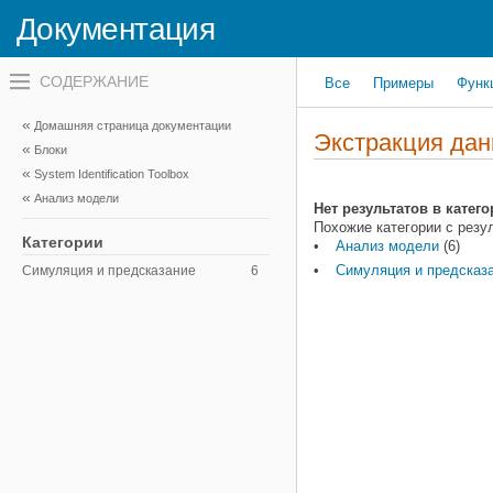
Документация
Переключатель
Все
Примеры
Функ
навигационного
меню
вне
Домашняя страница документации
холста
Экстракция да
Блоки
переключатель
навигационного
System Identification Toolbox
меню
Анализ модели
вне
Нет результатов в катег
холста
Похожие категории с резу
Категории
Анализ модели
(6)
Симуляция и предсказ
Симуляция и предсказание
6