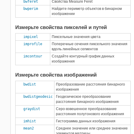
bwferet
Свойства Measure Feret
Генерация C/C++ кода
12
bwperim
Найдите периметр объектов в бинарном
изображении
Генерация GPU кода
10
Thread-Based Environment
1
Измерьте свойства пикселей и путей
GPU массивы
7
impixel
Пиксельные значения цвета
improfile
Поперечные сечения пиксельного значения
вдоль линейных сегментов
imcontour
Создайте контурный график данных
изображения
Измерьте свойства изображений
bwdist
Преобразование расстояния бинарного
изображения
bwdistgeodesic
Геодезическое преобразование
расстояния бинарного изображения
graydist
Серо-взвешенное преобразование
расстояния полутонового изображения
imhist
Гистограмма данных изображения
mean2
Среднее значение или среднее значение
элементов матрицы