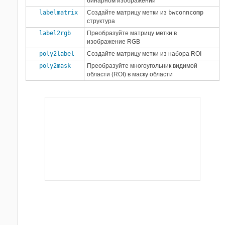
бинарном изображении
labelmatrix
Создайте матрицу метки из
bwconncomp
структура
label2rgb
Преобразуйте матрицу метки в
изображение RGB
poly2label
Создайте матрицу метки из набора ROI
poly2mask
Преобразуйте многоугольник видимой
области (ROI) в маску области