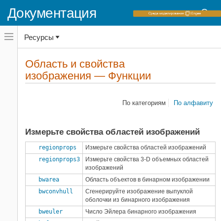
Документация
Переключатель
Ресурсы
навигационного
меню
вне
Домашняя страница документации
холста
Область и свойства
Функции
переключатель
изображения — Функции
навигационного
Image Processing Toolbox
меню
Отобразите сегментацию и анализ
вне
холста
По категориям
По алфавиту
Категории
Отобразите сегментацию
24
Измерьте свойства областей изображений
Объектный анализ
19
Область и свойства
29
regionprops
Измерьте свойства областей изображений
изображения
regionprops3
Измерьте свойства 3-D объемных областей
Текстурируйте анализ
6
изображений
Качество изображения
23
bwarea
Область объектов в бинарном изображении
Отобразите преобразовывает
12
bwconvhull
Сгенерируйте изображение выпуклой
оболочки из бинарного изображения
Расширенные
bweuler
Число Эйлера бинарного изображения
возможности