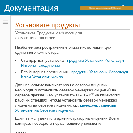
Документация
Переключатель
навигационного
Установите продукты
меню
вне
Установите Продукты Mathworks для
Домашняя страница документации
холста
любого типа лицензии
Установка и лицензирование
переключатель
навигационного
Наиболее распространенные опции инсталляции для
меню
Категория
одиночного компьютера:
вне
холста
Установите продукты
Стандартная установка -
продукты Установки Используя
Интернет-соединение
Управляйте продуктами
Без Интернет-соединения -
продукты Установки Используя
Администрируйте сетевые лицензии
Ключ Установки Файла
Для нескольких компьютеров на сетевой лицензии
необходимо установить сетевой менеджер лицензий на
®
сервере прежде, чем установить MATLAB
на клиентских
рабочих станциях. Чтобы установить сетевой менеджер
лицензий на сервере лицензий, см.
менеджер лицензий
Установки на Сервере лицензий
.
Если вы - студент или администратор на лицензии Всего
кампуса, посещаете портал вашего учреждения.