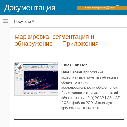
Документация
Переключатель
Ресурсы
навигационного
меню
вне
Домашняя страница документации
холста
Маркировка, сегментация и
Приложения
переключатель
обнаружение — Приложения
навигационного
Lidar Toolbox
меню
вне
Категории
холста
Предварительная обработка
1
Lidar Labeler
Маркировка, сегментация и
1
Lidar Labeler
приложение
обнаружение
позволяет вам пометить объекты в
Калибровка и cочетание датчиков
1
облаке точек или
последовательности облака точек.
Приложение считывает данные об
облаке точек из PLY, PCAP, LAS, LAZ,
ROS и файлов PCD. Используя
приложение, вы можете: