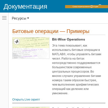
Документация
Переключатель
Ресурсы
навигационного
меню
вне
Домашняя страница документации
холста
Битовые операции — Примеры
Примеры
переключатель
навигационного
MATLAB
Bit-Wise Operations
меню
Основы языка
вне
Эта тема показывает, как
холста
Операторы и элементарные операции
использовать битовые операции в
MATLAB®, чтобы управлять битами
Категории
чисел. Работа на битах
непосредственно поддерживается
Логические (булевы) операции
2
большинством современных
Операции присвоения
2
центральных процессоров. Во
многих случаях управление битами
Битовые операции
2
номера таким образом быстрее,
чем выполнение арифметических
операций как деление или
умножение.
Открыть Live скрипт