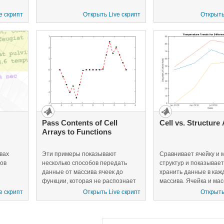
e скрипт
Открыть Live скрипт
Открыть
Pass Contents of Cell
Cell vs. Structure
Arrays to Functions
вах
Эти примеры показывают
Сравнивает ячейку и 
вов
несколько способов передать
структур и показывает,
данные от массива ячеек до
хранить данные в каж
функции, которая не распознает
массива. Ячейка и ма
массивов ячеек входными
структур позволяют в
e скрипт
Открыть Live скрипт
Открыть
параметрами.
данные различных ти
размеров.