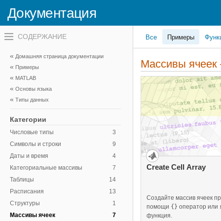
Документация
Переключатель
Все
Примеры
Функ
навигационного
меню
вне
Домашняя страница документации
холста
Массивы ячеек
Примеры
переключатель
навигационного
MATLAB
меню
Основы языка
вне
холста
Типы данных
Категории
Числовые типы
3
Символы и строки
9
Даты и время
4
Create Cell Array
Категориальные массивы
7
Таблицы
14
Расписания
13
Создайте массив ячеек п
Структуры
1
помощи
{}
оператор или
Массивы ячеек
7
функция.