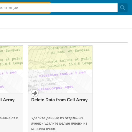
l Array
Delete Data from Cell Array
анные от и
Удалите данные из отдельных
ячеек и удалите целые ячейки из
массива ячеек.