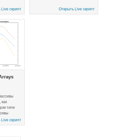
 Live скрипт
Открыть Live скрипт
 Arrays
массивы
 как
дом типе
ссивы
ам хранить
 Live скрипт
пов и