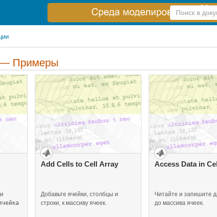
Справка
по
поиску
ции
 — Примеры
Add Cells to Cell Array
Access Data in Cel
ри
Добавьте ячейки, столбцы и
Читайте и запишите д
ячейка
строки, к массиву ячеек.
до массива ячеек.