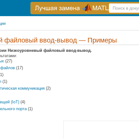
Справка
по
поиску
ции
й файловый ввод-вывод — Примеры
гории Низкоуровневый файловый ввод-вывод.
льтатами:
ых
(27)
 файлов
(17)
1)
h
(1)
гетическая коммуникация
(2)
ещей (IoT)
(4)
ельного порта
(1)