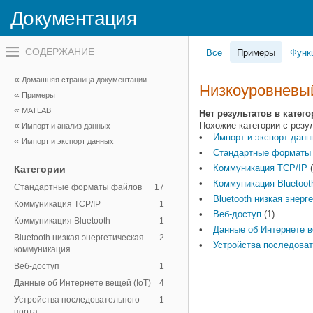
Документация
Переключатель
Все
Примеры
Функ
навигационного
меню
вне
Домашняя страница документации
холста
Низкоуровневы
Примеры
переключатель
навигационного
MATLAB
Нет результатов в кате
меню
Похожие категории с резу
Импорт и анализ данных
вне
Импорт и экспорт данн
холста
Импорт и экспорт данных
Стандартные форматы
Коммуникация TCP/IP
(
Категории
Коммуникация Bluetoot
Стандартные форматы файлов
17
Bluetooth низкая энер
Коммуникация TCP/IP
1
Веб-доступ
(1)
Коммуникация Bluetooth
1
Данные об Интернете в
Bluetooth низкая энергетическая
2
Устройства последоват
коммуникация
Веб-доступ
1
Данные об Интернете вещей (IoT)
4
Устройства последовательного
1
порта