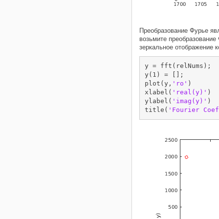
Преобразование Фурье яв
возьмите преобразование 
зеркальное отображение 
y = fft(relNums);

y(1) = [];

plot(y,
'ro'
)

xlabel(
'real(y)'
)

ylabel(
'imag(y)'
)

title(
'Fourier Coef