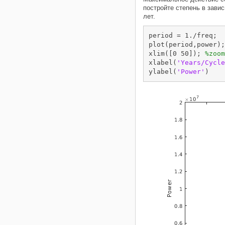
постройте степень в завис
лет.
period = 1./freq;

plot(period,power);

xlim([0 50]); 
%zoom
xlabel(
'Years/Cycle
ylabel(
'Power'
)