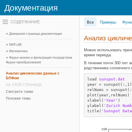
Документация
Переключатель
Все
Примеры
Функ
навигационного
меню
вне
Домашняя страница документации
холста
Анализ циклич
переключатель
MATLAB
навигационного
меню
Можно использовать преоб
Математика
вне
время периода.
Фурье-анализ и фильтрация посредством
холста
Фурье-преобразования
В течение почти 300 лет 
родственника солнечного 
Анализ циклических данных с
БПФом
load 
sunspot.dat
year = sunspot(:,1)
НА ЭТОЙ СТРАНИЦЕ
relNums = sunspot(:
Смотрите также
plot(year,relNums)

Похожие темы
xlabel(
'Year'
)

ylabel(
'Zurich Numb
title(
'Sunspot Data