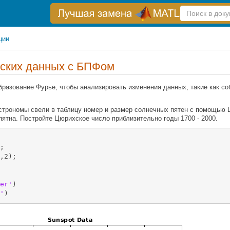
Справка
по
поиску
ции
еских данных с БПФом
разование Фурье, чтобы анализировать изменения данных, такие как со
астрономы свели в таблицу номер и размер солнечных пятен с помощью
пятна. Постройте Цюрихское число приблизительно годы 1700 - 2000.
;

,2);

er'
)

'
)