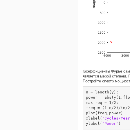
Коэффициенты Фурье самос
является мерой степени. 
Постройте спектр мощност
n = length(y);

power = abs(y(1:flo
maxfreq = 1/2;     
freq = (1:n/2)/(n/2
plot(freq,power)

xlabel(
'Cycles/Year
ylabel(
'Power'
)