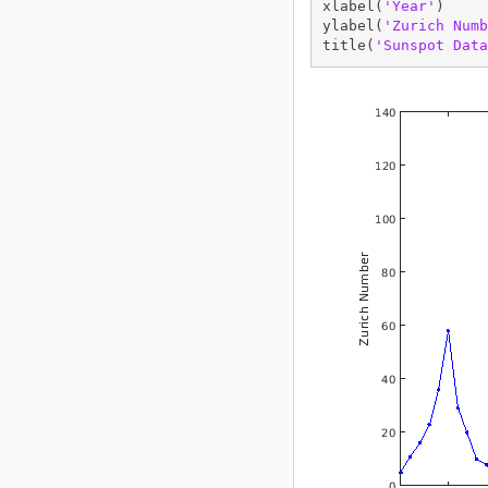
xlabel(
'Year'
)

ylabel(
'Zurich Numb
title(
'Sunspot Data