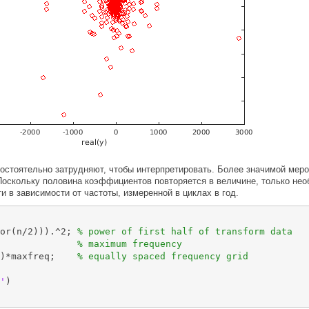
тоятельно затрудняют, чтобы интерпретировать. Более значимой мерой
Поскольку половина коэффициентов повторяется в величине, только не
и в зависимости от частоты, измеренной в циклах в год.
or(n/2))).^2; 
% power of first half of transform data
              
% maximum frequency
)*maxfreq;    
% equally spaced frequency grid
'
)
