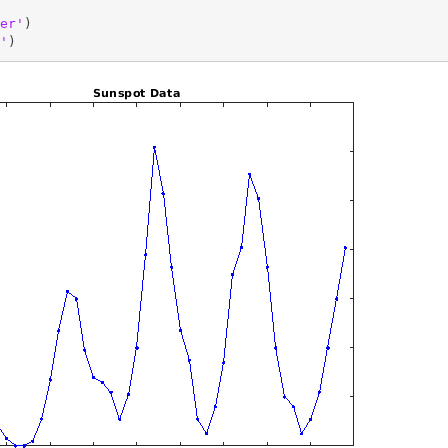
er'
)

'
)