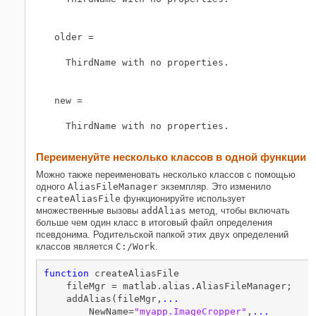
older = 

  ThirdName with no properties.

new = 

  ThirdName with no properties.
Переименуйте несколько классов в одной функции
Можно также переименовать несколько классов с помощью
одного
AliasFileManager
экземпляр. Это изменило
createAliasFile
функционируйте использует
множественные вызовы
addAlias
метод, чтобы включать
больше чем один класс в итоговый файл определения
псевдонима. Родительской папкой этих двух определений
классов является
C:/Work
.
function
 createAliasFile

    fileMgr = matlab.alias.AliasFileManager;

    addAlias(fileMgr,
...
        NewName=
"myapp.ImageCropper"
,
...