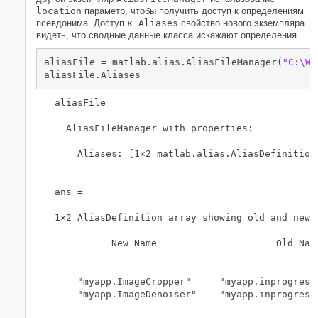
location
параметр, чтобы получить доступ к определениям
псевдонима. Доступ
к Aliases
свойство нового экземпляра
видеть, что сводные данные класса искажают определения.
aliasFile = matlab.alias.AliasFileManager(
"C:\Wo
aliasFile.Aliases
aliasFile = 

  AliasFileManager with properties:

    Aliases: [1×2 matlab.alias.AliasDefinition]
ans = 

1×2 AliasDefinition array showing old and new n
          New Name                     Old Name
    _____________________    __________________
    "myapp.ImageCropper"     "myapp.inprogress.
    "myapp.ImageDenoiser"    "myapp.inprogress