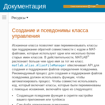
Документация
Переключатель
Ресурсы
навигационного
меню
вне
Домашняя страница документации
холста
Создание и псевдонимы класса
переключатель
управления
MATLAB
навигационного
меню
Программирование
вне
Искажение класса
позволяет вам переименовывать классы
Классы
холста
при поддержании обратной совместимости с кодом и MAT-
Задайте классы
файлами, которые используют одни или несколько более
Структура файлов класса
®
старых имен классов. В действительности, MATLAB
распознает больше чем одно имя за тот же класс.
Создание и псевдонимы класса
matlab.alias.AliasFileManager
обеспечивает API для
управления
создания и поддержания файлов определения псевдонима.
Рекомендуемый процесс для создания и поддержания файлов
НА ЭТОЙ СТРАНИЦЕ
псевдонима должен использовать функции, чтобы
Переименуйте класс многократно
автоматизировать процесс. Чтобы совместно использовать
Переименуйте несколько классов в
код, который включает классы, которые были переименованы
одной функции
с помощью искажения, включайте одно из следующего:
Создающая псевдоним функция в скрипте настройки
вашего приложения или тулбокса
Сам файл определения псевдонима