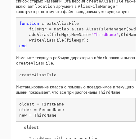
список старых названий. Эта версия
createAliasFIle
также
включает
location
аргумент в
AliasFileManager
конструктор, потому что файл псевдонима уже существует.
function
 createAliasFile

    fileMgr = matlab.alias.AliasFileManager(pwd);
    addAlias(fileMgr,NewName=
"ThirdName"
,OldName
end
Измените текущую рабочую директорию в
Work
папка и вызов
createAliasFile
.
createAliasFile
Инстанцирование класса с помощью псевдонимов и текущего
имени показывает, что все три распознаны
ThirdName
.
oldest = FirstName

older = SecondName

new = ThirdName
oldest = 

  ThirdName with no properties.
