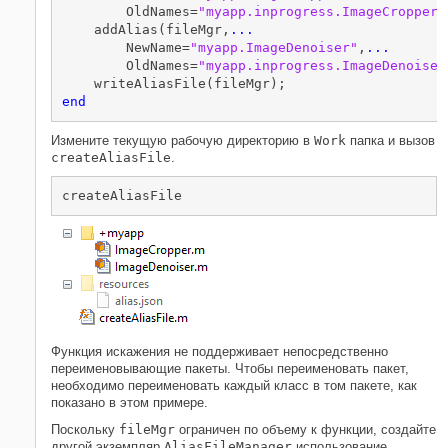
        OldNames=
"myapp.inprogress.ImageCropper"
    addAlias(fileMgr,
...
        NewName=
"myapp.ImageDenoiser"
,
...
        OldNames=
"myapp.inprogress.ImageDenoiser
end
Измените текущую рабочую директорию в
Work
папка и вызов
createAliasFile
.
createAliasFile
Функция искажения не поддерживает непосредственно
переименовывающие пакеты. Чтобы переименовать пакет,
необходимо переименовать каждый класс в том пакете, как
показано в этом примере.
Поскольку
fileMgr
ограничен по объему к функции, создайте
другой экземпляр
AliasFileManager
использование