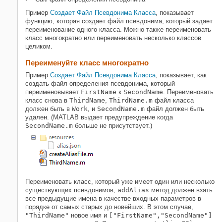
Пример
Создает Файл Псевдонима Класса
, показывает
функцию, которая создает файл псевдонима, который задает
переименование одного класса. Можно также переименовать
класс многократно или переименовать несколько классов
целиком.
Переименуйте класс многократно
Пример
Создает Файл Псевдонима Класса
, показывает, как
создать файл определения псевдонима, который
переименовывает
FirstName
к
SecondName
. Переименовать
класс снова в
ThirdName
,
ThirdName.m
файл класса
должен быть в
Work
, и
SecondName.m
файл должен быть
удален. (MATLAB выдает предупреждение когда
SecondName.m
больше не присутствует.)
Переименовать класс, который уже имеет один или несколько
существующих псевдонимов,
addAlias
метод должен взять
все предыдущие имена в качестве входных параметров в
порядке от самых старых до новейших. В этом случае,
"ThirdName"
новое имя и
["FirstName","SecondName"]