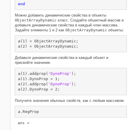
end
Можно добавить динамические свойства в объекты
ObjectArrayDynamic
класс. Создайте объектный массив и
добавьте динамические свойства в каждый член массива.
Задайте элементы 1 и 2 как
ObjectArrayDynamic
объекты:
a(1) = ObjectArrayDynamic;

a(2) = ObjectArrayDynamic;
Добавьте динамические свойства в каждый объект и
присвойте значение.
a(1).addprop(
'DynoProp'
);

a(1).DynoProp = 1;

a(2).addprop(
'DynoProp'
);

a(2).DynoProp = 2;
Получите значения обычных свойств, как с любым массивом.
a.RegProp
ans =
