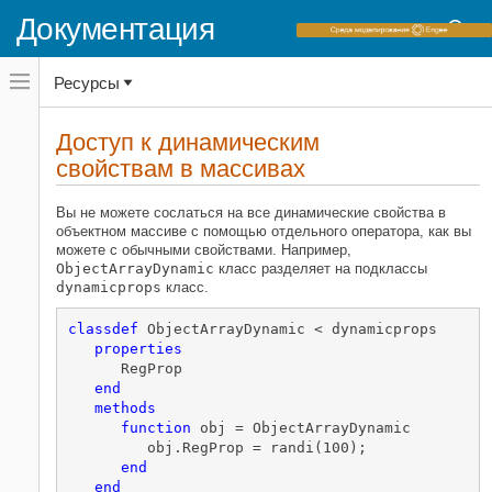
Документация
Переключатель
Ресурсы
навигационного
меню
вне
Домашняя страница документации
холста
Доступ к динамическим
переключатель
свойствам в массивах
MATLAB
навигационного
меню
Программирование
вне
Вы не можете сослаться на все динамические свойства в
Классы
холста
объектном массиве с помощью отдельного оператора, как вы
Построение и работа с Массивами
можете с обычными свойствами. Например,
объектов
ObjectArrayDynamic
класс разделяет на подклассы
dynamicprops
класс.
Доступ к динамическим свойствам
в массивах
classdef
 ObjectArrayDynamic < dynamicprops

properties
      RegProp

end
methods
function
 obj = ObjectArrayDynamic

         obj.RegProp = randi(100);

end
end