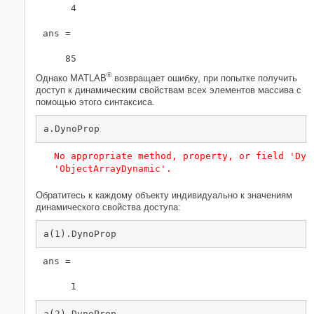
     4

ans =

    85
®
Однако MATLAB
возвращает ошибку, при попытке получить
доступ к динамическим свойствам всех элементов массива с
помощью этого синтаксиса.
No appropriate method, property, or field 'Dyno
'ObjectArrayDynamic'.
Обратитесь к каждому объекту индивидуально к значениям
динамического свойства доступа:
ans =

     1
a(2).DynoProp