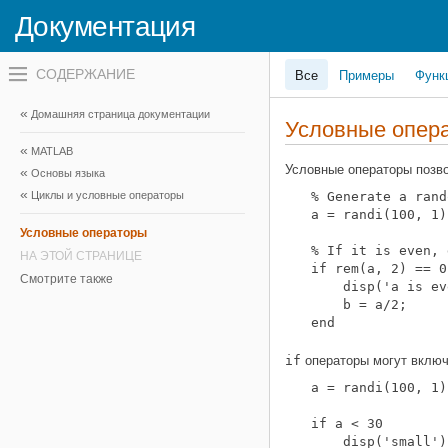
Документация
Переключатель
Все
Примеры
Функ
навигационного
меню
вне
Домашняя страница документации
холста
Условные опер
переключатель
MATLAB
навигационного
меню
Условные операторы позво
Основы языка
вне
Циклы и условные операторы
% Generate a rand
холста
a = randi(100, 1);
Условные операторы
% If it is even, 
НА ЭТОЙ СТРАНИЦЕ
if rem(a, 2) == 0

Смотрите также
    disp('a is ev
    b = a/2;

end
if
операторы могут вклю
a = randi(100, 1);
if a < 30

    disp('small')
