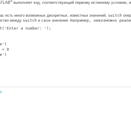
®
ATLAB
выполняет код, соответствующий первому истинному условию, и 
вас есть много возможных дискретных, известных значений,
switch
опер
енство между
switch
и
case
значения.
Например, невозможно реали
t('Enter a number: ');

e')

 > 0

e')

n