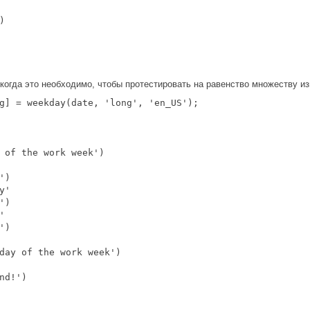


 когда это необходимо, чтобы протестировать на равенство множеству и
g] = weekday(date, 'long', 'en_US');

 of the work week')

)

'

)



)

day of the work week')

nd!')
