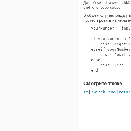
Для обоих
if
и
switch
M
end
ключевое слово.
В общем случае, когда у 
протестировать на нерав
yourNumber = inpu
if yourNumber < 0

    disp('Negativ
elseif yourNumber
    disp('Positiv
else

    disp('Zero')

end
Смотрите также
if
|
switch
|
end
|
retur