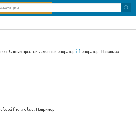
лнен. Самый простой условный оператор
if
оператор. Например:
в
elseif
или
else
. Например: