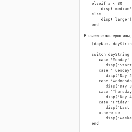
elseif a < 80

    disp('medium')
else

    disp('large')

end
В качестве альтернативы,
[dayNum, dayStrin
switch dayString

   case 'Monday'

      disp('Start
   case 'Tuesday'

      disp('Day 2'
   case 'Wednesday
      disp('Day 3'
   case 'Thursday'
      disp('Day 4'
   case 'Friday'

      disp('Last 
   otherwise

      disp('Weeke
end