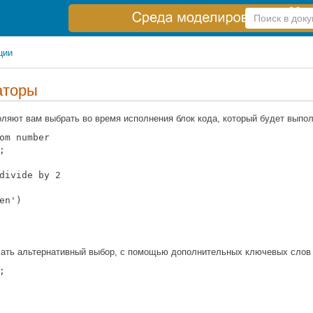
Справка
по
поиску
ции
аторы
ляют вам выбрать во время исполнения блок кода, который будет выпо
om number



divide by 2

en')

чать альтернативный выбор, с помощью дополнительных ключевых сло

