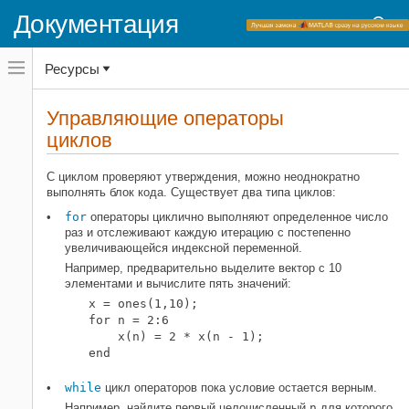
Документация
Переключатель
Ресурсы
навигационного
меню
вне
Домашняя страница документации
холста
Управляющие операторы
переключатель
циклов
MATLAB
навигационного
меню
Основы языка
вне
С циклом проверяют утверждения, можно неоднократно
Циклы и условные операторы
холста
выполнять блок кода. Существует два типа циклов:
Управляющие операторы циклов
for
операторы циклично выполняют определенное число
раз и отслеживают каждую итерацию с постепенно
НА ЭТОЙ СТРАНИЦЕ
увеличивающейся индексной переменной.
Смотрите также
Например, предварительно выделите вектор с 10
элементами и вычислите пять значений:
x = ones(1,10);

for n = 2:6

    x(n) = 2 * x(n - 1);

end
while
цикл операторов пока условие остается верным.
Например, найдите первый целочисленный
n
для которого