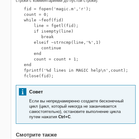
строки с комментариями до пустой строки):
fid = fopen('magic.m','r');

count = 0;

while ~feof(fid)

    line = fgetl(fid);

    if isempty(line)

       break

    elseif ~strncmp(line,'%',1)

       continue

    end

    count = count + 1;

end

fprintf('%d lines in MAGIC help\n',count);

fclose(fid);
Совет
Если вы непреднамеренно создаете бесконечный
цикл (цикл, который никогда не заканчивается
самостоятельно), остановите выполнение цикла
путем нажатия
Ctrl+C
.
Смотрите также