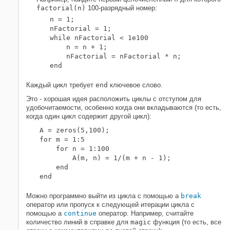
factorial(n)
100-разрядный номер:
n = 1;

nFactorial = 1;

while nFactorial < 1e100

    n = n + 1;

    nFactorial = nFactorial * n;

end
Каждый цикл требует
end
ключевое слово.
Это - хорошая идея расположить циклы с отступом для
удобочитаемости, особенно когда они вкладываются (то есть,
когда один цикл содержит другой цикл):
A = zeros(5,100);

for m = 1:5

    for n = 1:100

        A(m, n) = 1/(m + n - 1);

    end

end
Можно программно выйти из цикла с помощью a
break
оператор или пропуск к следующей итерации цикла с
помощью a
continue
оператор. Например, считайте
количество линий в справке для
magic
функция (то есть, все