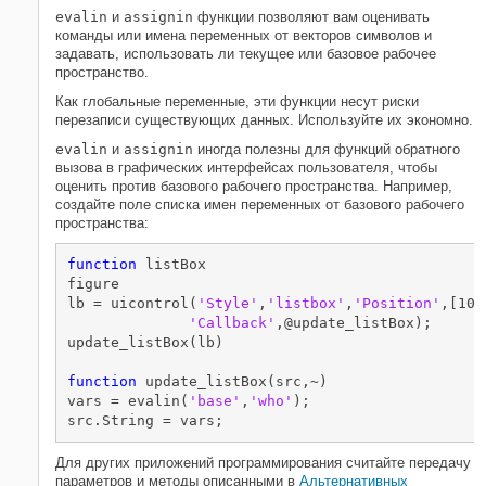
evalin
и
assignin
функции позволяют вам оценивать
команды или имена переменных от векторов символов и
задавать, использовать ли текущее или базовое рабочее
пространство.
Как глобальные переменные, эти функции несут риски
перезаписи существующих данных. Используйте их экономно.
evalin
и
assignin
иногда полезны для функций обратного
вызова в графических интерфейсах пользователя, чтобы
оценить против базового рабочего пространства. Например,
создайте поле списка имен переменных от базового рабочего
пространства:
function
 listBox

figure

lb = uicontrol(
'Style'
,
'listbox'
,
'Position'
,[10 
'Callback'
,@update_listBox);

update_listBox(lb)

function
 update_listBox(src,~)

vars = evalin(
'base'
,
'who'
);

src.String = vars;
Для других приложений программирования считайте передачу
параметров и методы описанными в
Альтернативных