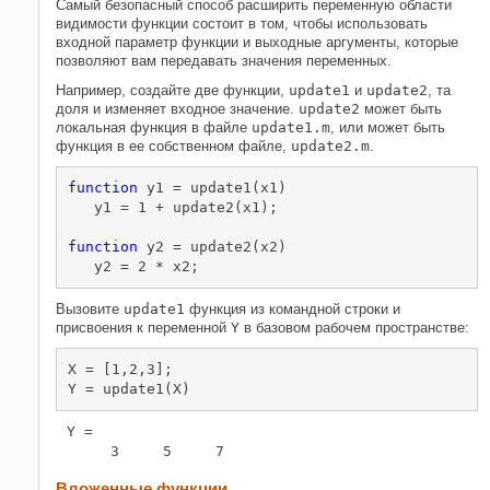
Самый безопасный способ расширить переменную области
Оценка в другой рабочей области
видимости функции состоит в том, чтобы использовать
входной параметр функции и выходные аргументы, которые
Похожие темы
позволяют вам передавать значения переменных.
Например, создайте две функции,
update1
и
update2
, та
доля и изменяет входное значение.
update2
может быть
локальная функция в файле
update1.m
, или может быть
функция в ее собственном файле,
update2.m
.
function
 y1 = update1(x1)

   y1 = 1 + update2(x1);

function
 y2 = update2(x2)

   y2 = 2 * x2;
Вызовите
update1
функция из командной строки и
присвоения к переменной
Y
в базовом рабочем пространстве:
X = [1,2,3];

Y = update1(X)
Y =

     3     5     7
Вложенные функции