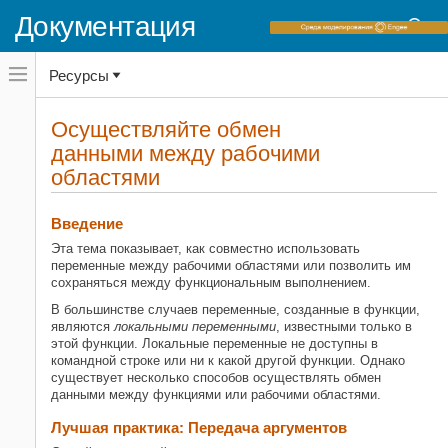
Документация
Переключатель
Ресурсы
навигационного
меню
вне
Домашняя страница документации
холста
Осуществляйте обмен
переключатель
данными между рабочими
MATLAB
навигационного
меню
областями
Программирование
вне
Функции
холста
Определите объем переменных и
Введение
сгенерируйте имена
Эта тема показывает, как совместно использовать
переменные между рабочими областями или позволить им
Осуществляйте обмен данными
сохраняться между функциональным выполнением.
между рабочими областями
В большинстве случаев переменные, созданные в функции,
НА ЭТОЙ СТРАНИЦЕ
являются
локальными переменными
, известными только в
Введение
этой функции. Локальные переменные не доступны в
Лучшая практика: Передача
командной строке или ни к какой другой функции. Однако
аргументов
существует несколько способов осуществлять обмен
данными между функциями или рабочими областями.
Вложенные функции
Персистентные переменные
Лучшая практика: Передача аргументов
Глобальные переменные