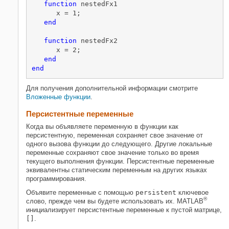
function
 nestedFx1

      x = 1;

end
function
 nestedFx2

      x = 2;

end
end
Для получения дополнительной информации смотрите
Вложенные функции
.
Персистентные переменные
Когда вы объявляете переменную в функции как
персистентную, переменная сохраняет свое значение от
одного вызова функции до следующего. Другие локальные
переменные сохраняют свое значение только во время
текущего выполнения функции. Персистентные переменные
эквивалентны статическим переменным на других языках
программирования.
Объявите переменные с помощью
persistent
ключевое
®
слово, прежде чем вы будете использовать их. MATLAB
инициализирует персистентные переменные к пустой матрице,
[]
.