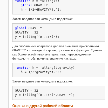
function
 h = falling(t)

global
 GRAVITY

   h = 1/2*GRAVITY*t.^2;
Затем введите эти команды в подсказке:
global
 GRAVITY

GRAVITY = 32;

y = falling((0:.1:5)');
Два глобальных оператора делают значение присвоенным
GRAVITY
в командной строке, доступной в функции. Однако
как более устойчивая альтернатива, переопределите
функцию, чтобы принять значение как вход:
function
 h = falling(t,gravity)

   h = 1/2*gravity*t.^2;
Затем введите эти команды в подсказке:
GRAVITY = 32;

y = falling((0:.1:5)',GRAVITY);
Оценка в другой рабочей области