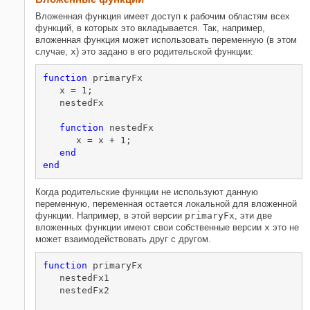
Вложенная функция имеет доступ к рабочим областям всех
функций, в которых это вкладывается. Так, например,
вложенная функция может использовать переменную (в этом
случае,
x
) это задано в его родительской функции:
function
 primaryFx

   x = 1;

   nestedFx

function
 nestedFx

      x = x + 1;

end
end
Когда родительские функции не используют данную
переменную, переменная остается локальной для вложенной
функции. Например, в этой версии
primaryFx
, эти две
вложенных функции имеют свои собственные версии
x
это не
может взаимодействовать друг с другом.
function
 primaryFx

   nestedFx1

   nestedFx2
