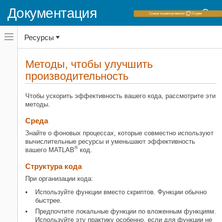
Документация
Переключатель
Ресурсы
навигационного
меню
вне
Домашняя страница документации
холста
Методы, чтобы улучшить
переключатель
производительность
MATLAB
навигационного
меню
Инструменты разработки программного
вне
обеспечения
Чтобы ускорить эффективность вашего кода, рассмотрите эти
холста
методы.
Производительность и память
Среда
Методы, чтобы улучшить
производительность
Знайте о фоновых процессах, которые совместно используют
вычислительные ресурсы и уменьшают эффективность
НА ЭТОЙ СТРАНИЦЕ
®
вашего MATLAB
код.
Среда
Структура кода
Структура кода
Методики программирования для
При организации кода:
производительности
Используйте функции вместо скриптов. Функции обычно
Советы на определенных функциях
быстрее.
MATLAB
Предпочтите локальные функции по вложенным функциям.
Похожие темы
Используйте эту практику особенно, если для функции не