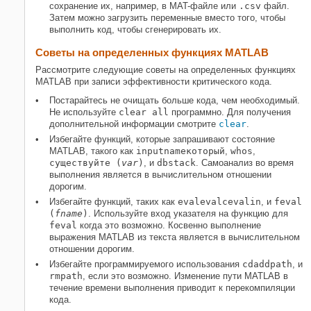
сохранение их, например, в MAT-файле или
.csv
файл.
Затем можно загрузить переменные вместо того, чтобы
выполнить код, чтобы сгенерировать их.
Советы на определенных функциях MATLAB
Рассмотрите следующие советы на определенных функциях
MATLAB при записи эффективности критического кода.
Постарайтесь не очищать больше кода, чем необходимый.
Не используйте
clear all
программно. Для получения
дополнительной информации смотрите
clear
.
Избегайте функций, которые запрашивают состояние
MATLAB, такого как
inputname
который
,
whos
,
существуйте (
var
)
, и
dbstack
. Самоанализ во время
выполнения является в вычислительном отношении
дорогим.
Избегайте функций, таких как
eval
evalc
evalin
, и
feval
(
fname
)
. Используйте вход указателя на функцию для
feval
когда это возможно. Косвенно выполнение
выражения MATLAB из текста является в вычислительном
отношении дорогим.
Избегайте программируемого использования
cd
addpath
, и
rmpath
, если это возможно. Изменение пути MATLAB в
течение времени выполнения приводит к перекомпиляции
кода.