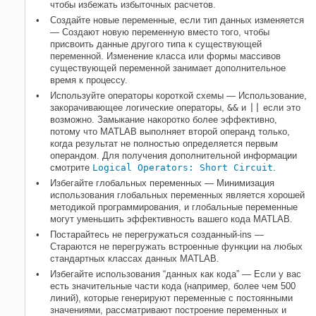
чтобы избежать избыточных расчетов.
Создайте новые переменные, если тип данных изменяется
— Создают новую переменную вместо того, чтобы
присвоить данные другого типа к существующей
переменной. Изменение класса или формы массивов
существующей переменной занимает дополнительное
время к процессу.
Используйте операторы короткой схемы — Использование,
закорачивающее логические операторы,
&&
и
||
если это
возможно. Замыкание накоротко более эффективно,
потому что MATLAB выполняет второй операнд только,
когда результат не полностью определяется первым
операндом. Для получения дополнительной информации
смотрите
Logical Operators: Short Circuit
.
Избегайте глобальных переменных — Минимизация
использования глобальных переменных является хорошей
методикой программирования, и глобальные переменные
могут уменьшить эффективность вашего кода MATLAB.
Постарайтесь не перегружаться созданный-ins —
Стараются не перегружать встроенные функции на любых
стандартных классах данных MATLAB.
Избегайте использования “данных как кода” — Если у вас
есть значительные части кода (например, более чем 500
линий), которые генерируют переменные с постоянными
значениями, рассматривают построение переменных и