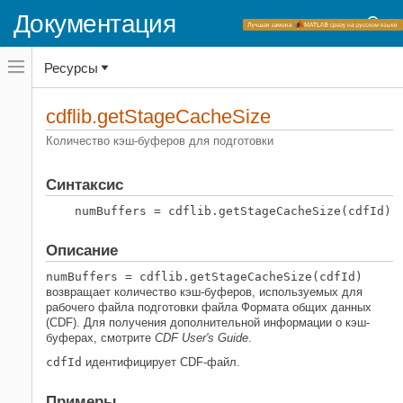
Документация
Переключатель
Ресурсы
навигационного
меню
вне
Домашняя страница документации
холста
cdflib.getStageCacheSize
переключатель
MATLAB
навигационного
Количество кэш-буферов для подготовки
меню
Импорт и анализ данных
вне
Импорт и экспорт данных
холста
Синтаксис
Стандартные форматы файлов
numBuffers = cdflib.getStageCacheSize(cdfId)
Научные данные
Распространенный формат данных
Описание
cdflib.getStageCacheSize
numBuffers = cdflib.getStageCacheSize(cdfId)
НА ЭТОЙ СТРАНИЦЕ
возвращает количество кэш-буферов, используемых для
рабочего файла подготовки файла Формата общих данных
Синтаксис
(CDF). Для получения дополнительной информации о кэш-
Описание
буферах, смотрите
CDF User's Guide
.
Примеры
cdfId
идентифицирует CDF-файл.
Ссылки
Смотрите также
Примеры