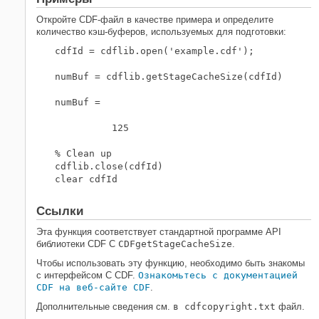
Откройте CDF-файл в качестве примера и определите
количество кэш-буферов, используемых для подготовки:
cdfId = cdflib.open('example.cdf');

numBuf = cdflib.getStageCacheSize(cdfId)

numBuf =

	  125

% Clean up

cdflib.close(cdfId)

clear cdfId
Ссылки
Эта функция соответствует стандартной программе API
библиотеки CDF C
CDFgetStageCacheSize
.
Чтобы использовать эту функцию, необходимо быть знакомы
с интерфейсом C CDF.
Ознакомьтесь с документацией
CDF на веб-сайте CDF
.
Дополнительные сведения см.
в cdfcopyright.txt
файл.