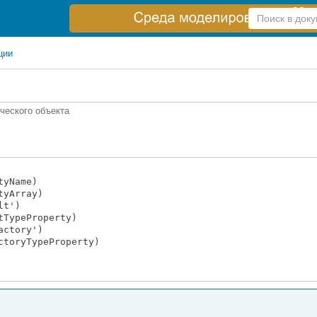
Справка
по
поиску
ции
ческого объекта
tyName)
tyArray)
lt')
tTypeProperty)
actory')
ctoryTypeProperty)