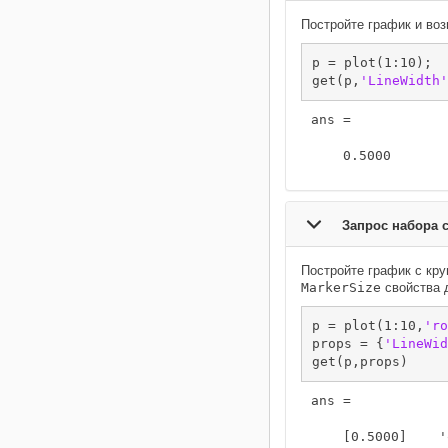
Постройте график и воз
p = plot(1:10);

get(p,
'LineWidth'
ans =

    0.5000
Запрос набора 
Постройте график с кру
MarkerSize
свойства 
p = plot(1:10,
'ro
props = {
'LineWid
get(p,props)
ans = 

    [0.5000]    '