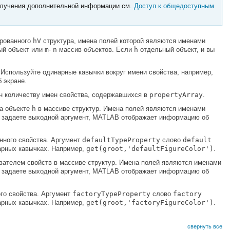
получения дополнительной информации см.
Доступ к общедоступным
ированного
h
V
структура, имена полей которой являются именами
ый объект или
m
-
n
массив объектов. Если
h
отдельный объект, и вы
 Используйте одинарные кавычки вокруг имени свойства, например,
 экране.
н количеству имен свойства, содержавшихся в
propertyArray
.
на объекте
h
в массиве структур. Имена полей являются именами
е задаете выходной аргумент, MATLAB отображает информацию об
нного свойства. Аргумент
defaultTypeProperty
слово
default
нарных кавычках. Например,
get(groot,'defaultFigureColor')
.
ателем свойств в массиве структур. Имена полей являются именами
е задаете выходной аргумент, MATLAB отображает информацию об
го свойства. Аргумент
factoryTypeProperty
слово
factory
нарных кавычках. Например,
get(groot,'factoryFigureColor')
.
свернуть все