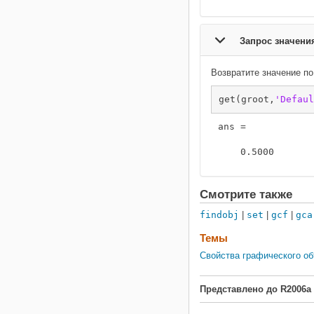
Запрос значени
Возвратите значение п
get(groot,
'Defaul
ans =

    0.5000
Смотрите также
findobj
|
set
|
gcf
|
gca
Темы
Свойства графического об
Представлено до R2006a