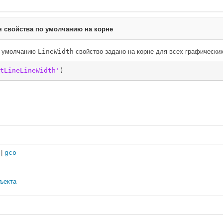
я свойства по умолчанию на корне
о умолчанию
LineWidth
свойство задано на корне для всех графических
tLineLineWidth'
|
gco
ъекта