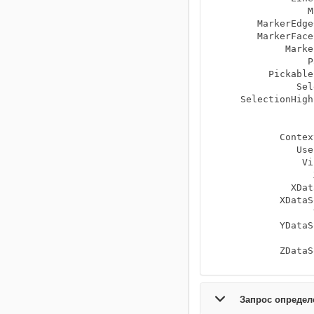
                M
       MarkerEdge
       MarkerFace
            Marke
                P
         Pickable
              Sel
    SelectionHigh
                 
                 
           Contex
              Use
               Vi
                 
             XDat
           XDataS
                 
           YDataS
                 
           ZDataS
Запрос определ