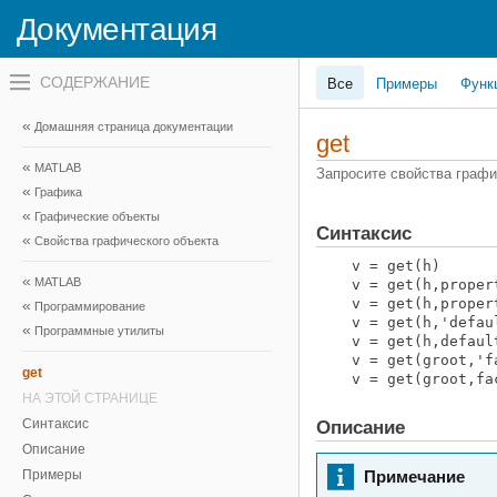
Документация
Переключатель
Все
Примеры
Функ
навигационного
меню
вне
Домашняя страница документации
холста
get
переключатель
MATLAB
навигационного
Запросите свойства графи
меню
Графика
вне
Графические объекты
холста
Синтаксис
Свойства графического объекта
v = get(h)
MATLAB
v = get(h,proper
v = get(h,proper
Программирование
v = get(h,'defau
Программные утилиты
v = get(h,defaul
v = get(groot,'f
get
v = get(groot,fa
НА ЭТОЙ СТРАНИЦЕ
Синтаксис
Описание
Описание
Примеры
Примечание