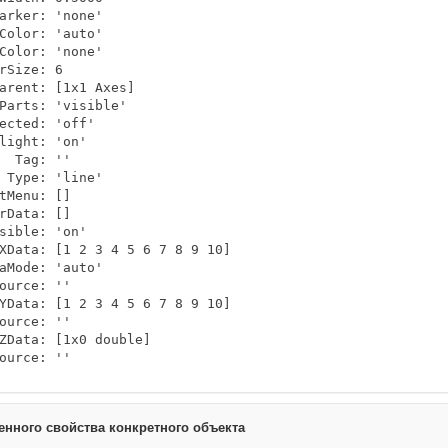
arker: 'none'

Color: 'auto'

Color: 'none'

rSize: 6

arent: [1x1 Axes]

Parts: 'visible'

ected: 'off'

light: 'on'

  Tag: ''

 Type: 'line'

tMenu: []

rData: []

sible: 'on'

XData: [1 2 3 4 5 6 7 8 9 10]

aMode: 'auto'

ource: ''

YData: [1 2 3 4 5 6 7 8 9 10]

ource: ''

ZData: [1x0 double]

ource: ''
енного свойства конкретного объекта