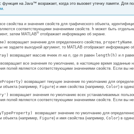
t
функция на Java™ возражает, когда это вызовет утечку памяти. Для 
ым
.
се свойства и значения свойств для графического объекта, идентифиц
 являются соответствующими значениями свойств.
h
может быть отдельн
®
умент, затем MATLAB
отображает информацию об экране.
me)
возвращает значение для определенного свойства,
propertyName
.
вы не задаете выходной аргумент, то MATLAB отображает информацию об
ray)
возвращает
массив ячеек
m на n
, где
m
равен
length(h)
и
n
раве
возвращает все значения по умолчанию, в настоящее время заданные 
ения полей являются соответствующими значениями свойств. Если вы н
eProperty)
возвращает текущее значение по умолчанию для определе
м объекта (например,
Figure
) и имя свойства (например,
Color
) в оди
ry')
возвращает значения по умолчанию всех устанавливаемых пользов
ения полей являются соответствующими значениями свойств. Если вы н
ryTypeProperty)
возвращает значение по умолчанию для определенно
м объекта (например,
Figure
) и имя свойства (например,
Color
) в оди