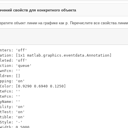
ачений свойств для конкретного объекта
вратите объект линии на графике как
p
. Перечислите все свойства линии
nters: 'off'

ation: [1x1 matlab.graphics.eventdata.Annotation]

leted: 'off'

ction: 'queue'

wnFcn: ''

ldren: []

pping: 'on'

Color: [0.9290 0.6940 0.1250]

teFcn: ''

teFcn: ''

yName: ''

ility: 'on'

tTest: 'on'

tible: 'on'

Style: '-'

Width: 0.5000
