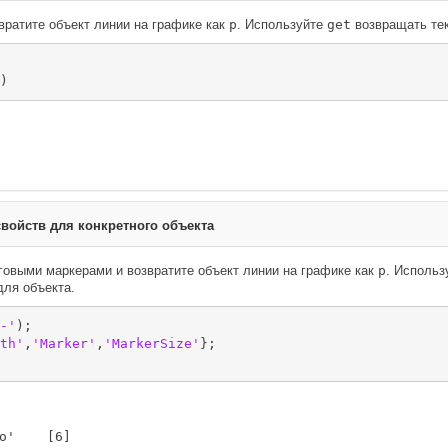
вратите объект линии на графике как
p
. Используйте
get
возвращать те
)
свойств для конкретного объекта
говыми маркерами и возвратите объект линии на графике как
p
. Исполь
для объекта.
-'
);

th'
,
'Marker'
,
'MarkerSize'
};

o'    [6]