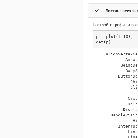
Листинг всех зн
Постройте график и воз
p = plot(1:10);

get(p)
    AlignVertexCe
            Annot
          BeingDe
            BusyA
         ButtonDo
              Chi
              Cli
                 
             Crea
             Dele
           Displa
      HandleVisib
               Hi
         Interrup
             Line
             Line