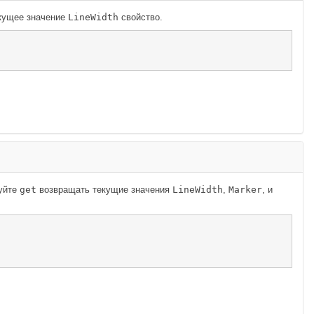
кущее значение
LineWidth
свойство.
зуйте
get
возвращать текущие значения
LineWidth
,
Marker
, и