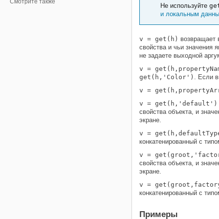
Смотрите также
Не используйте
ge
и локальным данн
v = get(h)
возвращает в
свойства и чьи значения
не задаете выходной арг
v = get(h,propertyNa
get(h,'Color')
. Если 
v = get(h,propertyAr
v = get(h,'default')
свойства объекта, и знач
экране.
v = get(h,defaultTyp
конкатенированный с типо
v = get(groot,'facto
свойства объекта, и знач
экране.
v = get(groot,facto
конкатенированный с типо
Примеры