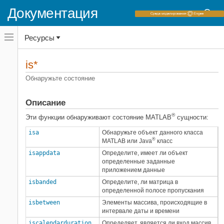
Документация
Переключатель
Ресурсы
навигационного
меню
вне
Домашняя страница документации
холста
is*
переключатель
MATLAB
навигационного
Обнаружьте состояние
меню
Основы языка
вне
Типы данных
холста
Описание
Идентификация типа данных
®
Эти функции обнаруживают состояние MATLAB
сущности:
is*
isa
Обнаружьте объект данного класса
НА ЭТОЙ СТРАНИЦЕ
®
MATLAB или Java
класс
Описание
isappdata
Определите, имеет ли объект
определенные заданные
Смотрите также
приложением данные
isbanded
Определите, ли матрица в
определенной полосе пропускания
isbetween
Элементы массива, происходящие в
интервале даты и времени
iscalendarduration
Определяет, является ли вход массив