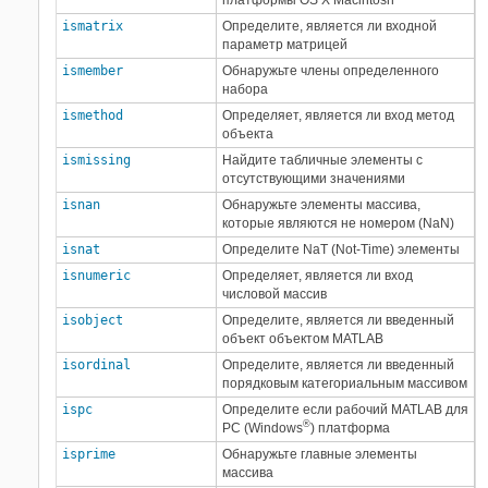
платформы OS X
Macintosh
ismatrix
Определите, является ли входной
параметр матрицей
ismember
Обнаружьте члены определенного
набора
ismethod
Определяет, является ли вход метод
объекта
ismissing
Найдите табличные элементы с
отсутствующими значениями
isnan
Обнаружьте элементы массива,
которые являются не номером (NaN)
isnat
Определите NaT (Not-Time) элементы
isnumeric
Определяет, является ли вход
числовой массив
isobject
Определите, является ли введенный
объект объектом MATLAB
isordinal
Определите, является ли введенный
порядковым категориальным массивом
ispc
Определите если рабочий MATLAB для
®
PC (Windows
) платформа
isprime
Обнаружьте главные элементы
массива