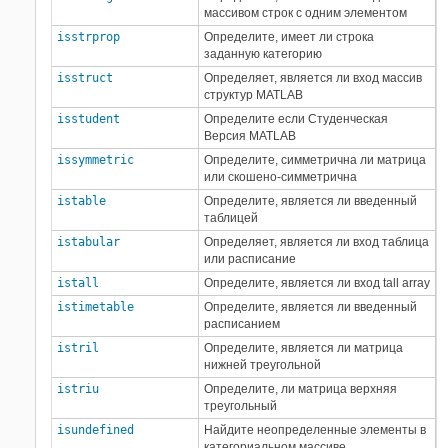
массивом строк с одним элементом
isstrprop
Определите, имеет ли строка
заданную категорию
isstruct
Определяет, является ли вход массив
структур MATLAB
isstudent
Определите если Студенческая
Версия MATLAB
issymmetric
Определите, симметрична ли матрица
или скошено-симметрична
istable
Определите, является ли введенный
таблицей
istabular
Определяет, является ли вход таблица
или расписание
istall
Определите, является ли вход tall array
istimetable
Определите, является ли введенный
расписанием
istril
Определите, является ли матрица
нижней треугольной
istriu
Определите, ли матрица верхняя
треугольный
isundefined
Найдите неопределенные элементы в
категориальном массиве