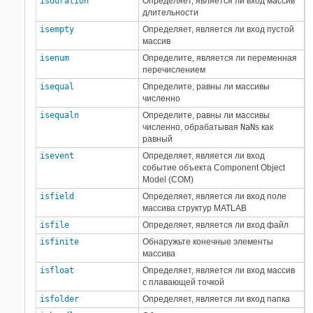
isduration
Определяет, является ли вход массив
длительности
isempty
Определяет, является ли вход пустой
массив
isenum
Определите, является ли переменная
перечислением
isequal
Определите, равны ли массивы
численно
isequaln
Определите, равны ли массивы
численно, обрабатывая
NaN
s как
равный
isevent
Определяет, является ли вход
событие объекта Component Object
Model (COM)
isfield
Определяет, является ли вход поле
массива структур MATLAB
isfile
Определяет, является ли вход файл
isfinite
Обнаружьте конечные элементы
массива
isfloat
Определяет, является ли вход массив
с плавающей точкой
isfolder
Определяет, является ли вход папка