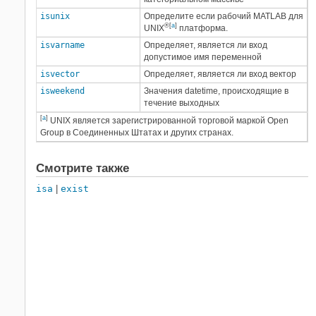
isunix
Определите если рабочий MATLAB для
®
[
a
]
UNIX
платформа.
isvarname
Определяет, является ли вход
допустимое имя переменной
isvector
Определяет, является ли вход вектор
isweekend
Значения datetime, происходящие в
течение выходных
[
a
]
UNIX является зарегистрированной торговой маркой Open
Group в Соединенных Штатах и других странах.
Смотрите также
isa
|
exist