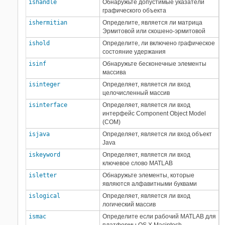
ishandle
Обнаружьте допустимые указатели
графического объекта
ishermitian
Определите, является ли матрица
Эрмитовой или скошено-эрмитовой
ishold
Определите, ли включено графическое
состояние удержания
isinf
Обнаружьте бесконечные элементы
массива
isinteger
Определяет, является ли вход
целочисленный массив
isinterface
Определяет, является ли вход
интерфейс Component Object Model
(COM)
isjava
Определяет, является ли вход объект
Java
iskeyword
Определяет, является ли вход
ключевое слово MATLAB
isletter
Обнаружьте элементы, которые
являются алфавитными буквами
islogical
Определяет, является ли вход
логический массив
ismac
Определите если рабочий MATLAB для