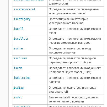
длительности
iscategorical
Определите, является ли введенный
категориальным массивом
iscategory
Протестируйте на категории
категориального массива
iscell
Определяет, является ли вход массив
ячеек
iscellstr
Определяет, является ли вход массив
ячеек из символьных векторов
ischar
Определите, является ли вход
массивом символов
iscolumn
Определите, является ли входной
параметр вектором - столбцом
iscom
Определяет, является ли вход объект
Component Object Model (COM)
isdatetime
Определяет, является ли вход массив
datetime
isdiag
Определите, является ли матрица
диагональной
isdst
Значения datetime, происходящие в
течение летнего времени