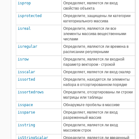
isprop
Определяет, является ли вход
свойство объекта
isprotected
Определите, защищены ли категории
категориального массива
isreal
Определите, являются ли все
элементы массива вещественными
числами
isregular
Определите, являются ли времена в
расписании регулярными
isrow
Определите, является ли входной
параметр вектором - строкой
isscalar
Определяет, является ли вход скаляр
issorted
Определите, находятся ли элементы
набора в отсортированном порядке
issortedrows
Определите, отсортированы ли строки
матрицы или таблицы
isspace
Обнаружьте пробелы в массиве
issparse
Определяет, является ли вход
разреженный массив
isstring
Определите, является ли вход
массивом строк
isStringScalar
Определите, является ли введенный