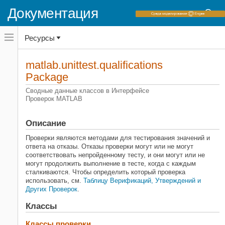
Документация
Переключатель
Ресурсы
навигационного
меню
вне
Домашняя страница документации
холста
matlab.unittest.qualifications
переключатель
Package
MATLAB
навигационного
меню
Инструменты разработки программного
Сводные данные классов в Интерфейсе
вне
обеспечения
Проверок
MATLAB
холста
Среда тестирования
Основанные на классах модульные
Описание
тесты
Проверки являются методами для тестирования значений и
Пакет matlab.unittest.qualifications
ответа на отказы. Отказы проверки могут или не могут
соответствовать непройденному тесту, и они могут или не
НА ЭТОЙ СТРАНИЦЕ
могут продолжить выполнение в тесте, когда с каждым
Описание
сталкиваются. Чтобы определить который проверка
Классы
использовать, см.
Таблицу Верификаций, Утверждений и
Других Проверок
.
Смотрите также
Классы
Классы проверки