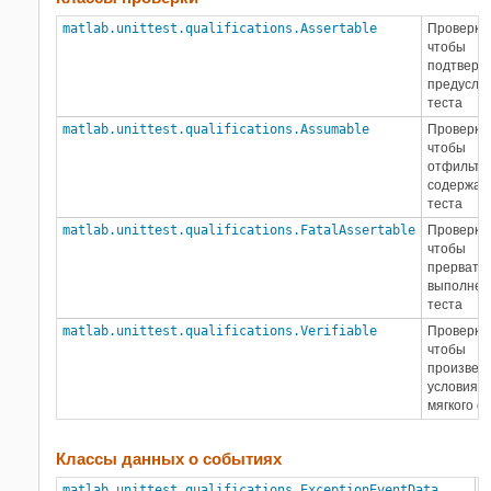
matlab.unittest.qualifications.Assertable
Проверка,
чтобы
подтверд
предусло
теста
matlab.unittest.qualifications.Assumable
Проверка,
чтобы
отфильтр
содержан
теста
matlab.unittest.qualifications.FatalAssertable
Проверка,
чтобы
прервать
выполнен
теста
matlab.unittest.qualifications.Verifiable
Проверка,
чтобы
произвес
условия
мягкого о
Классы данных о событиях
matlab.unittest.qualifications.ExceptionEventData
Д