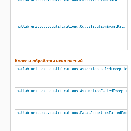
с
п
с
E
matlab.unittest.qualifications.QualificationEventData
Д
с
п
с
п
Классы обработки исключений
matlab.unittest.qualifications.AssertionFailedException
matlab.unittest.qualifications.AssumptionFailedExceptio
matlab.unittest.qualifications.FatalAssertionFailedExce