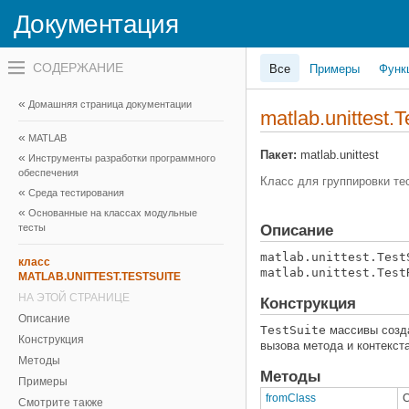
Документация
Переключатель
Все
Примеры
Функ
навигационного
меню
вне
Домашняя страница документации
холста
matlab.unittest.T
переключатель
MATLAB
навигационного
меню
Пакет:
matlab.unittest
Инструменты разработки программного
вне
обеспечения
холста
Класс для группировки те
Среда тестирования
Основанные на классах модульные
тесты
Описание
matlab.unittest.Test
класс
matlab.unittest.Test
MATLAB.UNITTEST.TESTSUITE
НА ЭТОЙ СТРАНИЦЕ
Конструкция
Описание
TestSuite
массивы созд
Конструкция
вызова метода и контекста
Методы
Методы
Примеры
fromClass
С
Смотрите также