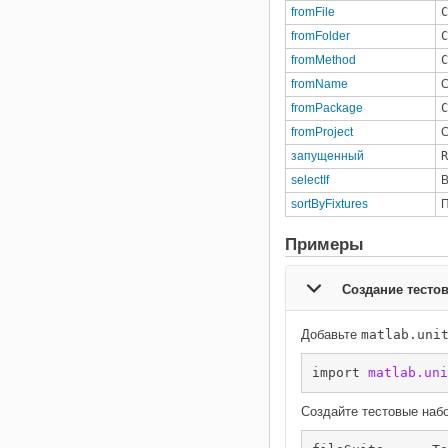
fromFile
С
fromFolder
С
fromMethod
С
fromName
fromPackage
С
fromProject
С
запущенный
R
selectIf
В
sortByFixtures
П
Примеры
Создание тестов
Добавьте
matlab.uni
import 
matlab.uni
Создайте тестовые наб