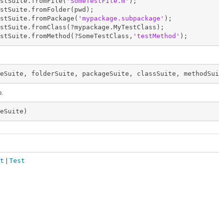
stSuite.fromFile(
'SomeTestFile.m'
); 

stSuite.fromFolder(pwd);

stSuite.fromPackage(
'mypackage.subpackage'
);

stSuite.fromClass(?mypackage.MyTestClass); 

stSuite.fromMethod(?SomeTestClass,
'testMethod'
р.
eSuite)
t
|
Test