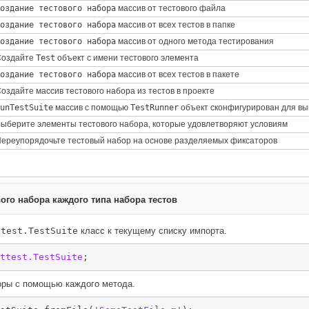
оздание тестового набора
массив от тестового файла
оздание тестового набора
массив от всех тестов в папке
оздание тестового набора
массив от одного метода тестирования
Создайте
Test
объект с имени тестового элемента
оздание тестового набора
массив от всех тестов в пакете
оздайте массив тестового набора из тестов в проекте
unTestSuite
массив с помощью
TestRunner
объект сконфигурирован для вы
ыберите элементы тестового набора, которые удовлетворяют условиям
ереупорядочьте тестовый набор на основе разделяемых фиксаторов
ого набора каждого типа набора тестов
ttest.TestSuite
класс к текущему списку импорта.
ttest.TestSuite
оры с помощью каждого метода.