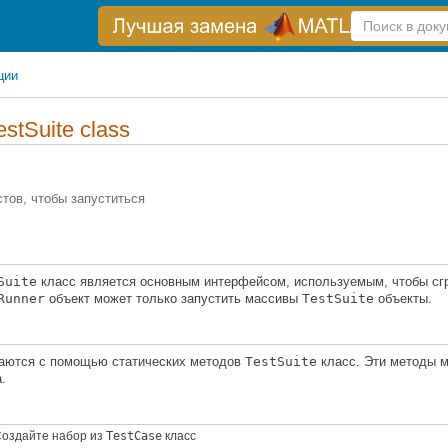
Справка
по
поиску
ции
estSuite class
стов, чтобы запуститься
Suite
класс является основным интерфейсом, используемым, чтобы сгру
Runner
объект может только запустить массивы
TestSuite
объекты.
аются с помощью статических методов
TestSuite
класс. Эти методы м
.
оздайте набор из
TestCase
класс