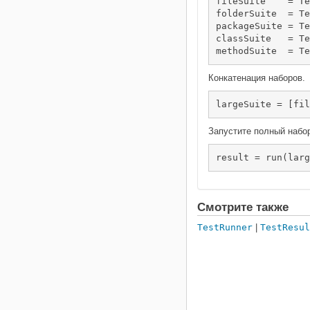
fileSuite    = Te
folderSuite  = Te
packageSuite = Te
classSuite   = Te
methodSuite  = Te
Конкатенация наборов.
Запустите полный набо
result = run(larg
Смотрите также
TestRunner
|
TestResul