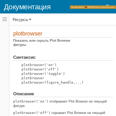
Документация
Переключатель
Ресурсы
навигационного
меню
вне
Домашняя страница документации
холста
plotbrowser
переключатель
MATLAB
навигационного
Показать или скрыть Plot Browser
меню
фигуры
Импорт и анализ данных
вне
Визуальное исследование
холста
Синтаксис
plotbrowser
plotbrowser('on')
НА ЭТОЙ СТРАНИЦЕ
plotbrowser('off')
Синтаксис
plotbrowser('toggle')
plotbrowser
Описание
plotbrowser(figure_handle,...)
Примеры
Советы
Описание
Альтернативы
plotbrowser('on')
отображает Plot Browser на текущей
Вопросы совместимости
фигуре.
Смотрите также
plotbrowser('off')
скрывает Plot Browser на текущей