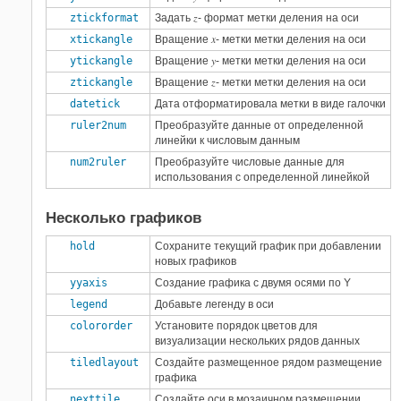
z
ztickformat
Задать
- формат метки деления на оси
x
xtickangle
Вращение
- метки метки деления на оси
y
ytickangle
Вращение
- метки метки деления на оси
z
ztickangle
Вращение
- метки метки деления на оси
datetick
Дата отформатировала метки в виде галочки
ruler2num
Преобразуйте данные от определенной
линейки к числовым данным
num2ruler
Преобразуйте числовые данные для
использования с определенной линейкой
Несколько графиков
hold
Сохраните текущий график при добавлении
новых графиков
yyaxis
Создание графика с двумя осями по Y
legend
Добавьте легенду в оси
colororder
Установите порядок цветов для
визуализации нескольких рядов данных
tiledlayout
Создайте размещенное рядом размещение
графика
nexttile
Создайте оси в мозаичном размещении