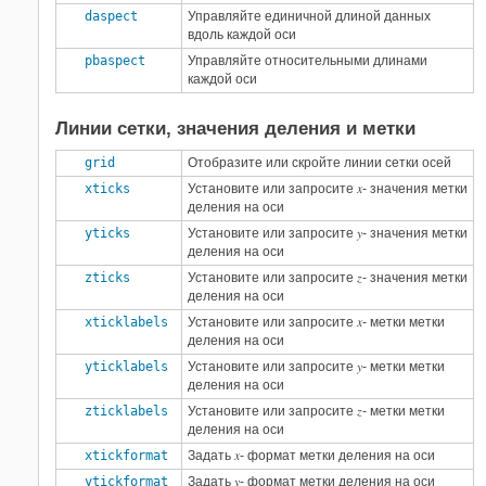
daspect
Управляйте единичной длиной данных
вдоль каждой оси
pbaspect
Управляйте относительными длинами
каждой оси
Линии сетки, значения деления и метки
grid
Отобразите или скройте линии сетки осей
x
xticks
Установите или запросите
- значения метки
деления на оси
y
yticks
Установите или запросите
- значения метки
деления на оси
z
zticks
Установите или запросите
- значения метки
деления на оси
x
xticklabels
Установите или запросите
- метки метки
деления на оси
y
yticklabels
Установите или запросите
- метки метки
деления на оси
z
zticklabels
Установите или запросите
- метки метки
деления на оси
x
xtickformat
Задать
- формат метки деления на оси
y
ytickformat
Задать
- формат метки деления на оси