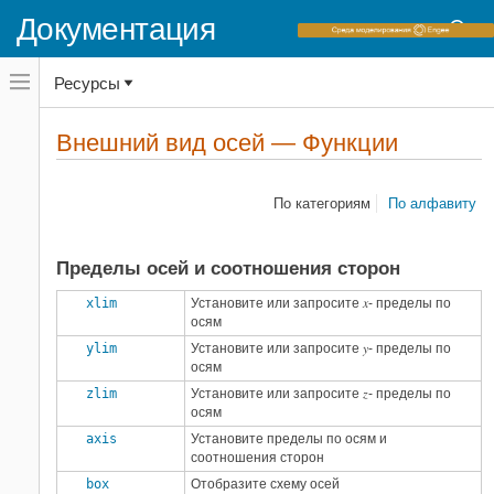
Документация
Переключатель
Ресурсы
навигационного
меню
вне
Домашняя страница документации
холста
Внешний вид осей — Функции
Функции
переключатель
навигационного
MATLAB
меню
Графика
вне
По категориям
По алфавиту
холста
Форматирование и аннотирование
Категории
Пределы осей и соотношения сторон
Метки и аннотации
18
x
xlim
Установите или запросите
- пределы по
Внешний вид осей
осям
33
y
Палитры
ylim
Установите или запросите
27
- пределы по
осям
3-D управление сценой
27
z
zlim
Установите или запросите
- пределы по
осям
axis
Установите пределы по осям и
соотношения сторон
box
Отобразите схему осей