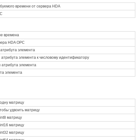
буемого времени от сервера HDA
PC
ые времена
рвера HDA OPC
 атрибута элемента
 атрибута элемента к числовому идентификатору
ы атрибута элемента
ута элемента
одну матрицу
тобы удвоить матрицу
int8 матрицу
int16 матрицу
int32 матрицу