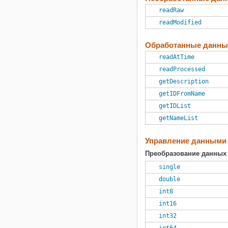
readRaw
readModified
Обработанные данны
readAtTime
readProcessed
getDescription
getIDFromName
getIDList
getNameList
Управление данными 
Преобразование данных
single
double
int8
int16
int32