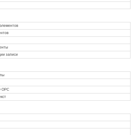
 элементов
ентов
менты
ции записи
ппы
D OPC
екст