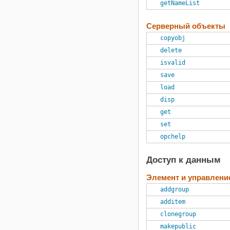
getNameList
System Composer
System Identification Toolbox
Серверный объекты
Text Analytics Toolbox
copyobj
UAV Toolbox
delete
Vehicle Network Toolbox
isvalid
Wavelet Toolbox
save
Wireless HDL Toolbox
load
WLAN Toolbox
disp
get
set
opchelp
Доступ к данным
Элемент и управлени
addgroup
additem
clonegroup
makepublic