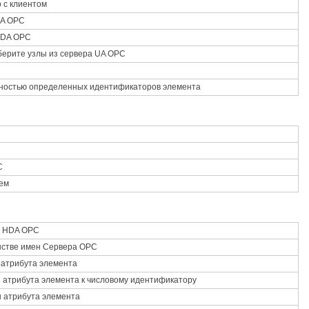
 с клиентом
DA OPC
HDA OPC
берите узлы из сервера UA OPC
лностью определенных идентификаторов элемента
C
ем
а HDA OPC
нстве имен Сервера OPC
 атрибута элемента
 атрибута элемента к числовому идентификатору
ы атрибута элемента