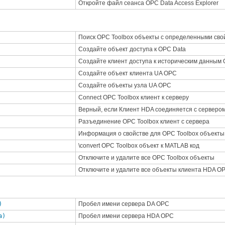
Откройте файл сеанса OPC Data Access Explorer
Поиск
OPC Toolbox
объекты с определенными сво
Создайте объект доступа к OPC Data
Создайте клиент доступа к историческим данным
Создайте объект клиента UA OPC
Создайте объекты узла UA OPC
Connect
OPC Toolbox
клиент к серверу
Верный, если Клиент HDA соединяется с серверо
Разъединение
OPC Toolbox
клиент с сервера
Информация о свойстве для
OPC Toolbox
объекты
\convert
OPC Toolbox
объект к
MATLAB
код
Отключите и удалите все
OPC Toolbox
объекты
Отключите и удалите все объекты клиента HDA O
)
Пробел имени сервера DA OPC
a)
Пробел имени сервера HDA OPC