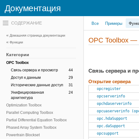
Mapping Toolbox
Документация
MATLAB Compiler
MATLAB Compiler SDK
Переключатель
Все
Примеры
Функ
навигационного
MATLAB Report Generator
меню
Mixed-Signal Blockset
вне
Домашняя страница документации
холста
OPC Toolbox —
Model Predictive Control Toolbox
Функции
переключатель
навигационного
Model-Based Calibration Toolbox
меню
Категории
Navigation Toolbox
вне
холста
OPC Toolbox
Связь сервера и просмотр
44
Связь сервера и п
Доступ к данным
29
Открытие сервера
Исторические данные доступ
31
opcregister
Унифицированная
24
opcserverinfo
архитектура
opchdaserverinfo
Optimization Toolbox
opcuaserverinfo (op
Parallel Computing Toolbox
opc.hdaSupport
Partial Differential Equation Toolbox
opc.daSupport
Phased Array System Toolbox
opcsupport
Powertrain Blockset