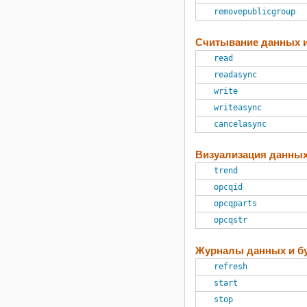
removepublicgroup
Считывание данных и
read
readasync
write
writeasync
cancelasync
Визуализация данны
trend
opcqid
opcqparts
opcqstr
Журналы данных и 
refresh
start
stop