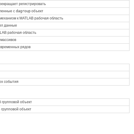
рекращает регистрировать
вленные с
dagroup
объект
механизм к
MATLAB
рабочая область
ил данные
LAB
рабочая область
 массивов
 временных рядов
ox
события
B
групповой объект
B
групповой объект