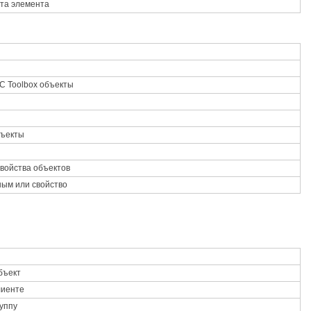
ута элемента
C Toolbox
объекты
ъекты
войства объектов
ным или свойство
бъект
лиенте
уппу