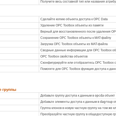
Получите весь составной тип или названия атриб
Сделайте копию объекта доступа к OPC Data
Удаление
OPC Toolbox
объекты из памяти
Верный для восстановленного после удаления
OP
Сохранение
OPC Toolbox
объекты к MAT-файлу
Загрузка
OPC Toolbox
объекты из MAT-файла
Сводные данные информации для
OPC Toolbox
об
OPC Toolbox
свойства объектов
Сконфигурируйте или отобразитесь
OPC Toolbox
с
Помогите для
OPC Toolbox
функция доступа к дан
е группы
Добавьте группу доступа к данным в
opcda
объект
Добавьте элементы доступа к данным в
dagroup
о
Группа клонов в новую частную группу на том же к
Преобразуйте частную группу в общедоступную гр