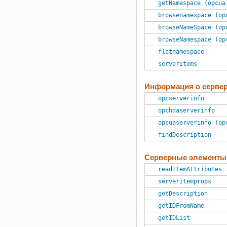
getNamespace (opcua
Simscape Multibody
browsenamespace (op
Simulink 3D Animation
browseNameSpace (op
Simulink Check
browseNamespace (op
Simulink Compiler
flatnamespace
Simulink Control Design
serveritems
Simulink Coverage
Simulink Design Optimization
Информация о серве
Simulink Desktop Real-Time
opcserverinfo
Simulink PLC Coder
opchdaserverinfo
Simulink Real-Time
opcuaserverinfo (op
Simulink Report Generator
findDescription
Simulink Requirements
Simulink Test
Серверные элементы
SoC Blockset
readItemAttributes
Spreadsheet Link
serveritemprops
Stateflow
getDescription
Statistics and Machine Learning
getIDFromName
Toolbox
getIDList
Symbolic Math Toolbox