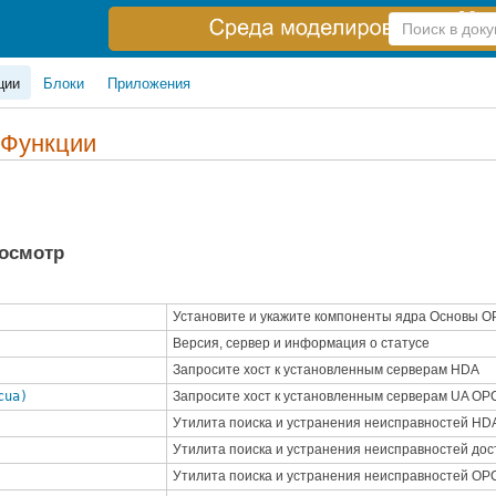
Справка
по
поиску
ции
Блоки
Приложения
 Функции
росмотр
Установите и укажите компоненты ядра Основы 
Версия, сервер и информация о статусе
Запросите хост к установленным серверам HDA
cua)
Запросите хост к установленным серверам UA OP
Утилита поиска и устранения неисправностей HD
Утилита поиска и устранения неисправностей дос
Утилита поиска и устранения неисправностей OPC