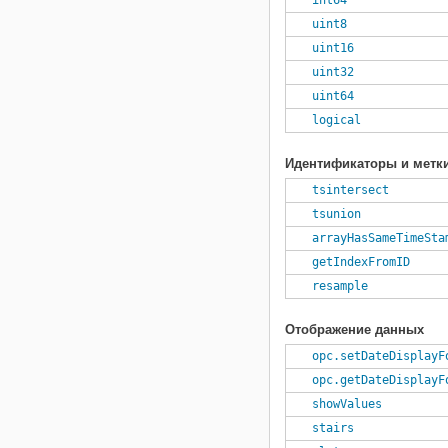
int64
uint8
uint16
uint32
uint64
logical
Идентификаторы и метк
tsintersect
tsunion
arrayHasSameTimeSta
getIndexFromID
resample
Отображение данных
opc.setDateDisplayF
opc.getDateDisplayF
showValues
stairs