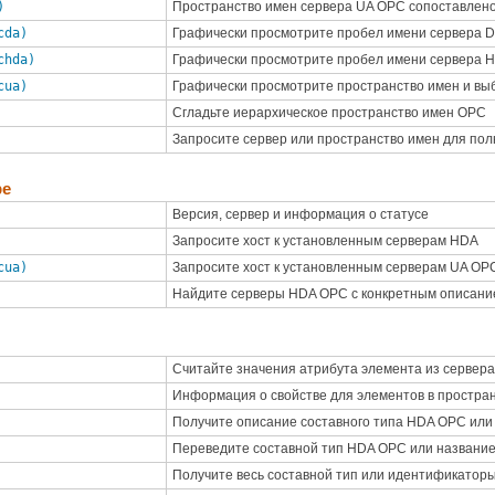
)
Пространство имен сервера UA OPC сопоставлено
cda)
Графически просмотрите пробел имени сервера 
chda)
Графически просмотрите пробел имени сервера 
cua)
Графически просмотрите пространство имен и вы
Сгладьте иерархическое пространство имен OPC
Запросите сервер или пространство имен для по
ре
Версия, сервер и информация о статусе
Запросите хост к установленным серверам HDA
cua)
Запросите хост к установленным серверам UA OP
Найдите серверы HDA OPC с конкретным описани
Считайте значения атрибута элемента из сервер
Информация о свойстве для элементов в простра
Получите описание составного типа HDA OPC или
Переведите составной тип HDA OPC или название
Получите весь составной тип или идентификатор