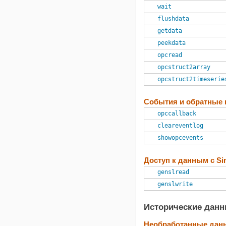
wait
flushdata
getdata
peekdata
opcread
opcstruct2array
opcstruct2timeserie
События и обратные
opccallback
cleareventlog
showopcevents
Доступ к данным с Si
genslread
genslwrite
Исторические данн
Необработанные дан