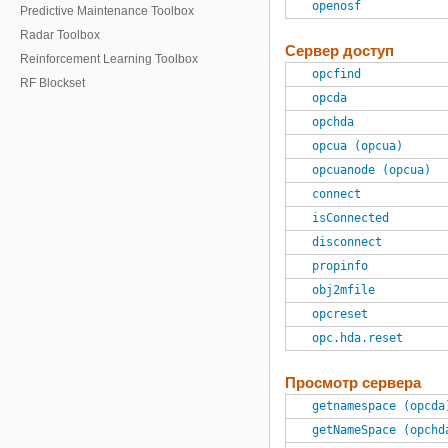
openosf
Predictive Maintenance Toolbox
Radar Toolbox
Сервер доступ
Reinforcement Learning Toolbox
opcfind
RF Blockset
opcda
RF PCB Toolbox
opchda
RF Toolbox
opcua (opcua)
Risk Management Toolbox
opcuanode (opcua)
Robotics System Toolbox
connect
Robust Control Toolbox
isConnected
ROS Toolbox
disconnect
Satellite Communications Toolbox
propinfo
Sensor Fusion and Tracking Toolbox
obj2mfile
SerDes Toolbox
opcreset
Signal Integrity Toolbox
opc.hda.reset
Signal Processing Toolbox
SimBiology
Просмотр сервера
SimEvents
getnamespace (opcda
Simscape
getNameSpace (opchd
Simscape Electrical