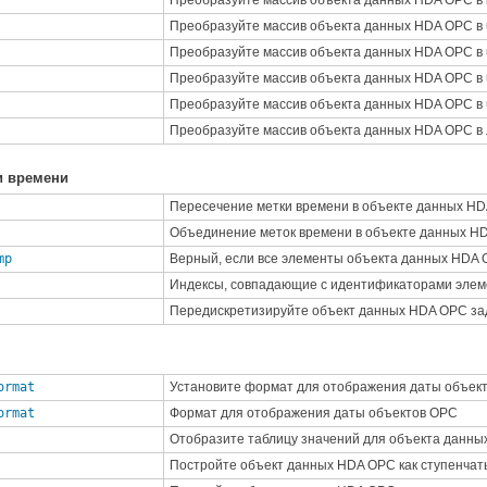
Преобразуйте массив объекта данных HDA OPC в 
Преобразуйте массив объекта данных HDA OPC в 
Преобразуйте массив объекта данных HDA OPC в 
Преобразуйте массив объекта данных HDA OPC в 
Преобразуйте массив объекта данных HDA OPC в 
Преобразуйте массив объекта данных HDA OPC в 
и времени
Пересечение метки времени в объекте данных H
Объединение меток времени в объекте данных H
mp
Верный, если все элементы объекта данных HDA 
Индексы, совпадающие с идентификаторами эле
Передискретизируйте объект данных HDA OPC за
ormat
Установите формат для отображения даты объек
ormat
Формат для отображения даты объектов OPC
Отобразите таблицу значений для объекта данн
Постройте объект данных HDA OPC как ступенчат