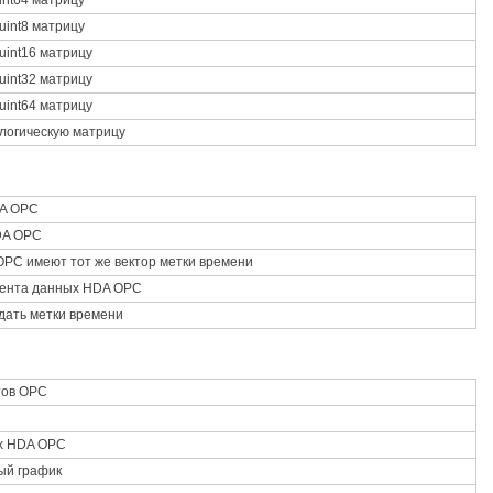
int64 матрицу
uint8 матрицу
uint16 матрицу
uint32 матрицу
uint64 матрицу
логическую матрицу
DA OPC
DA OPC
OPC имеют тот же вектор метки времени
мента данных HDA OPC
дать метки времени
тов OPC
ых HDA OPC
ый график