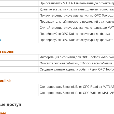
Приостановить
MATLAB
выполнение до объекта п
Удалите все записи записанных данных, сопоста
Получите регистрируемые записи из
OPC Toolbox
Предварительный просмотр последний раз получ
Считайте регистрируемые записи от диска до
MAT
Преобразуйте OPC Data от структуры до формата
s
Преобразуйте OPC Data от структуры до формата
 вызовы
Информация о событии для
OPC Toolbox
коллбэки
Очистите журнал событий, отбросив все события
Сводные данные журнала событий для
OPC Toolb
mulink
Сгенерировать
Simulink
Блок OPC Read из
MATLA
Сгенерировать
Simulink
Блок OPC Write из
MATLA
ые доступ
ные