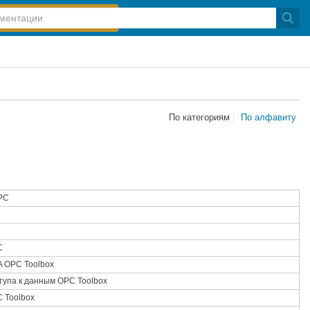
По категориям
По алфавиту
OPC
C
A OPC Toolbox
тупа к данным OPC Toolbox
 Toolbox