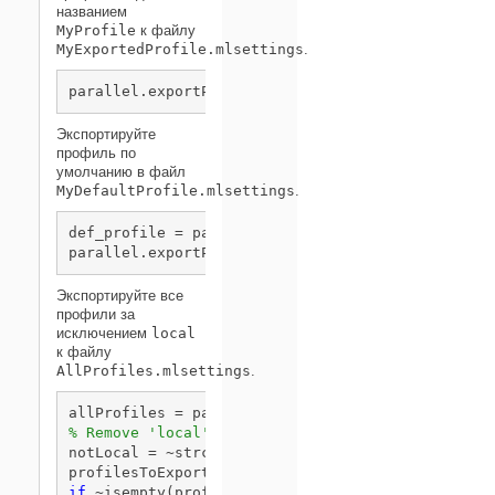
названием
MyProfile
к файлу
MyExportedProfile.mlsettings
.
parallel.exportProfile(
'MyProfile'
,
'MyExportedPr
Экспортируйте
профиль по
умолчанию в файл
MyDefaultProfile.mlsettings
.
def_profile = parallel.defaultClusterProfile();

parallel.exportProfile(def_profile,
'MyDefaultPro
Экспортируйте все
профили за
исключением
local
к файлу
AllProfiles.mlsettings
.
% Remove 'local' from allProfiles
notLocal = ~strcmp(allProfiles,
'local'
);

if
 ~isempty(profilesToExport)
