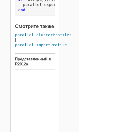
  parallel.exportProfile(profilesToExport,
'AllPr
end
Смотрите также
parallel.clusterProfiles
|
parallel.importProfile
Представленный в
R2012a