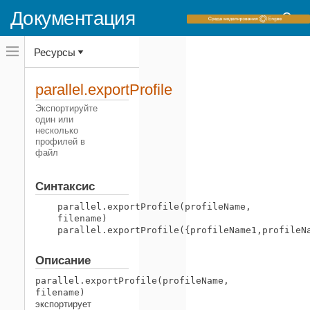
Документация
Переключатель
Ресурсы
навигационного
меню
вне
Домашняя страница документации
холста
parallel.exportProfile
переключатель
Parallel Computing Toolbox
навигационного
Экспортируйте
меню
один или
Кластеры и облака
вне
несколько
холста
профилей в
parallel.exportProfile
файл
НА ЭТОЙ СТРАНИЦЕ
Синтаксис
Синтаксис
Описание
parallel.exportProfile(profileName,
Примеры
filename)
Смотрите также
parallel.exportProfile({profileName1,profileN
Описание
parallel.exportProfile(profileName,
filename)
экспортирует