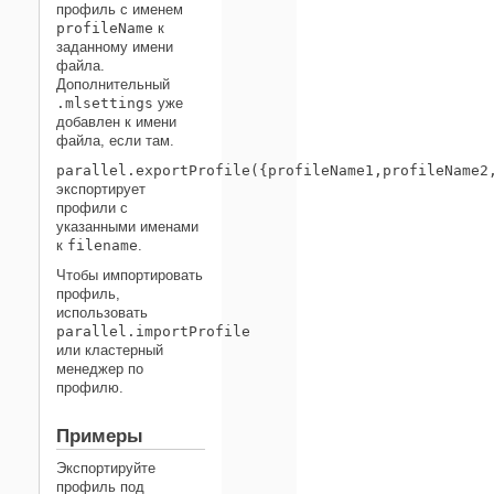
профиль с именем
profileName
к
заданному имени
файла.
Дополнительный
.mlsettings
уже
добавлен к имени
файла, если там.
parallel.exportProfile({profileName1,profileName2
экспортирует
профили с
указанными именами
к
filename
.
Чтобы импортировать
профиль,
использовать
parallel.importProfile
или кластерный
менеджер по
профилю.
Примеры
Экспортируйте
профиль под