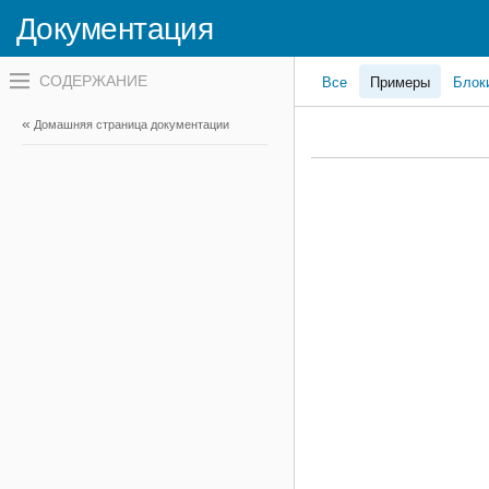
Документация
Переключатель
Все
Примеры
Блок
навигационного
меню
вне
Домашняя страница документации
холста
переключатель
навигационного
меню
вне
холста