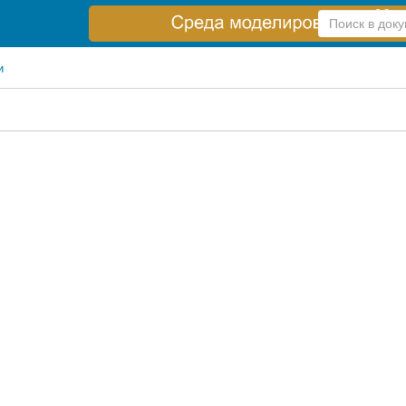
Справка
по
поиску
и