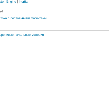
ston Engine
|
Inertia
ры
 тока с постоянными магнитами
воречивые начальные условия