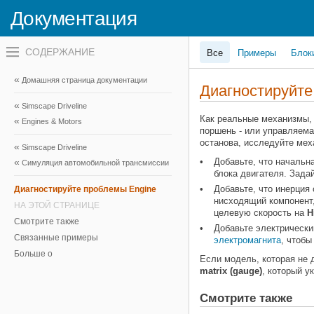
Документация
Переключатель
Все
Примеры
Блок
навигационного
меню
вне
Домашняя страница документации
холста
Диагностируйте
переключатель
Simscape Driveline
навигационного
меню
Как реальные механизмы, 
Engines & Motors
вне
поршень - или управляема
холста
останова, исследуйте мех
Simscape Driveline
Добавьте, что начальн
Симуляция автомобильной трансмиссии
блока двигателя. Зада
Добавьте, что инерция
Диагностируйте проблемы Engine
нисходящий компонент,
НА ЭТОЙ СТРАНИЦЕ
целевую скорость на
H
Смотрите также
Добавьте электрически
Связанные примеры
электромагнита
, чтобы
Больше о
Если модель, которая не 
matrix (gauge)
, который 
Смотрите также