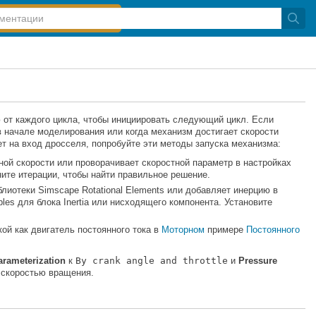
от каждого цикла, чтобы инициировать следующий цикл. Если
в начале моделирования или когда механизм достигает скорости
т на вход дросселя, попробуйте эти методы запуска механизма:
ной скорости или проворачивает скоростной параметр в настройках
ните итерации, чтобы найти правильное решение.
блиотеки Simscape Rotational Elements или добавляет инерцию в
bles для блока
Inertia
или нисходящего компонента. Установите
ой как двигатель постоянного тока в
Моторном
примере
Постоянного
arameterization
к
By crank angle and throttle
и
Pressure
 скоростью вращения.