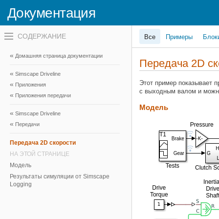
Документация
Переключатель
Все
Примеры
Блок
навигационного
меню
вне
Домашняя страница документации
холста
Передача 2D ск
переключатель
Simscape Driveline
навигационного
меню
Этот пример показывает п
Приложения
вне
с выходным валом и можн
Приложения передачи
холста
Модель
Simscape Driveline
Передачи
Передача 2D скорости
НА ЭТОЙ СТРАНИЦЕ
Модель
Результаты симуляции от Simscape
Logging