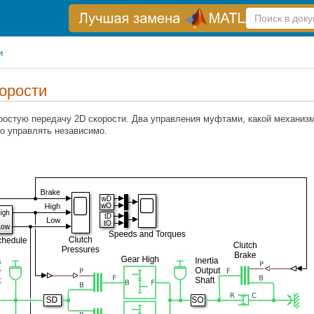
Справка
по
поиску
и
орости
ростую передачу 2D скорости. Два управления муфтами, какой механиз
о управлять независимо.