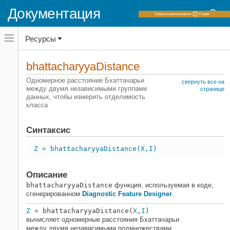
Документация
Переключатель
Ресурсы
навигационного
меню
вне
Домашняя страница документации
холста
bhattacharyyaDistance
переключатель
Predictive Maintenance Toolbox
навигационного
Одномерное расстояние Бхаттачарьи
свернуть все на
меню
между двумя независимыми группами
Идентифицируйте индикаторы состояния
странице
вне
данных, чтобы измерить отделимость
Идентифицируйте индикаторы состояния
холста
класса
в командной строке
Predictive Maintenance Toolbox
Синтаксис
Идентифицируйте индикаторы состояния
Z = bhattacharyyaDistance(X,I)
Автоматизируйте извлечение признаков
Используя код MATLAB из приложения
Описание
bhattacharyyaDistance
bhattacharyyaDistance
функция, используемая в коде,
НА ЭТОЙ СТРАНИЦЕ
сгенерированном
Diagnostic Feature Designer
.
Синтаксис
Z
= bhattacharyyaDistance(
X
,
I
)
Описание
вычисляет одномерные расстояния Бхаттачарьи
Входные параметры
между двумя независимыми подмножествами