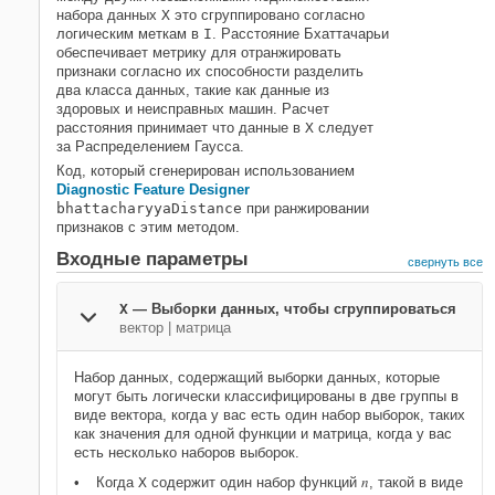
Выходные аргументы
набора данных
X
это сгруппировано согласно
логическим меткам в
I
. Расстояние Бхаттачарьи
Ссылки
обеспечивает метрику для отранжировать
Смотрите также
признаки согласно их способности разделить
два класса данных, такие как данные из
здоровых и неисправных машин. Расчет
расстояния принимает что данные в
X
следует
за Распределением Гаусса.
Код, который сгенерирован использованием
Diagnostic Feature Designer
bhattacharyyaDistance
при ранжировании
признаков с этим методом.
Входные параметры
свернуть все
X
—
Выборки данных, чтобы сгруппироваться
вектор
|
матрица
Набор данных, содержащий выборки данных, которые
могут быть логически классифицированы в две группы в
виде вектора, когда у вас есть один набор выборок, таких
как значения для одной функции и матрица, когда у вас
есть несколько наборов выборок.
n
Когда
X
содержит один набор функций
, такой в виде