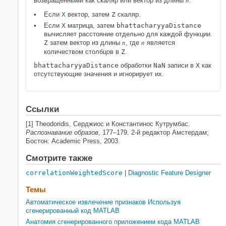
n
возвращенными как скаляр или вектор из длины
.
Если
X
вектор, затем
Z
скаляр.
Если
X
матрица, затем
bhattacharyyaDistance
вычисляет расстояние отдельно для каждой функции.
n
n
Z
затем вектор из длины
, где
является
количеством столбцов в
Z
.
bhattacharyyaDistance
обработки
NaN
записи в
X
как
отсутствующие значения и игнорирует их.
Ссылки
[1] Theodoridis, Серджиос и Константинос Кутрумбас.
Распознавание образов
, 177–179. 2-й редактор Амстердам;
Бостон: Academic Press, 2003.
Смотрите также
correlationWeightedScore
|
Diagnostic Feature Designer
Темы
Автоматическое извлечение признаков Используя
сгенерированный код MATLAB
Анатомия сгенерированного приложением кода MATLAB