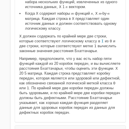
набора нескольких функций, извлеченных из одного
n
источника данных,
X
1
вектором.
m
n
m
n
Когда
X
содержит наборы
функций
,
X
-by-
матрица. Каждая строка в
X
представляет один
источник данных и должен соответствовать одному
логическому классу.
X
должен содержать по крайней мере две строки,
которые соответствуют логическому классу в
I
из
0
и
две строки, которые соответствуют метке
1
вычислить
законные значения расстояния Бхаттачарьи.
Например, предположите, что у вас есть набор пяти
функций каждой из 20 коробок передач, и вы вычисляете
расстояния Бхаттачарьи, чтобы оценить эти функции.
X
20 5 матрица. Каждая строка представляет коробку
передач, которая является или здоровой или дефектной,
как обозначено связанной логической меткой класса
0
или
1
. По крайней мере две коробки передач должны
быть здоровыми, и по крайней мере две коробки передач
должны быть дефектными. Расстояние Бхаттачарьи
указывает, как хорошо каждая функция разделяет
данные для здоровых коробок передач из данных для
дефектных коробок передач.