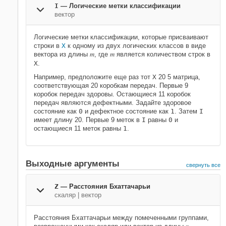
I
—
Логические метки классификации
вектор
Логические метки классификации, которые присваивают
строки в
X
к одному из двух логических классов в виде
m
m
вектора из длины
, где
является количеством строк в
X
.
Например, предположите еще раз тот
X
20 5 матрица,
соответствующая 20 коробкам передач. Первые 9
коробок передач здоровы. Остающиеся 11 коробок
передач являются дефектными. Задайте здоровое
состояние как
0
и дефектное состояние как
1
. Затем
I
имеет длину 20. Первые 9 меток в
I
равны
0
и
остающиеся 11 меток равны
1
.
Выходные аргументы
свернуть все
Z
— Расстояния Бхаттачарьи
скаляр | вектор
Расстояния Бхаттачарьи между помеченными группами,