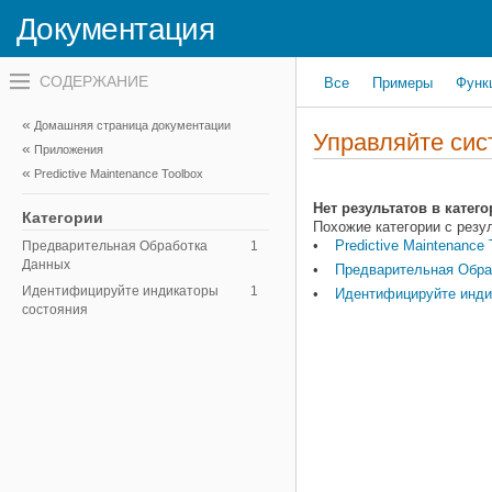
Документация
Переключатель
Все
Примеры
Функ
навигационного
меню
вне
Домашняя страница документации
холста
Управляйте си
Приложения
переключатель
навигационного
Predictive Maintenance Toolbox
меню
вне
Нет результатов в кате
Категории
холста
Похожие категории с резу
Predictive Maintenance 
Предварительная Обработка
1
Данных
Предварительная Обра
Идентифицируйте индикаторы
1
Идентифицируйте инди
состояния