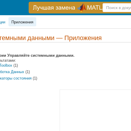
Справка
по
поиску
ции
Приложения
стемными данными — Приложения
гории Управляйте системными данными.
льтатами:
Toolbox
(1)
ботка Данных
(1)
каторы состояния
(1)