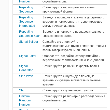
Number
случайные числа
Repeating
Сгенерируйте периодический сигнал
Sequence
произвольной формы
Repeating
Выведите последовательность дискретного
Sequence
времени и повторение, интерполирующее
Interpolated
между точками данных
Repeating
Выведите и повторите последовательность
Sequence Stair
дискретного времени
Signal Builder
Создайте и сгенерируйте
взаимозаменяемые группы сигналов, формы
волны которых кусочны линейный
Signal Editor
Отобразите, создайте, отредактируйте и
переключите взаимозаменяемые сценарии
Signal
Сгенерируйте различные формы волны
Generator
Sine Wave
Сгенерируйте синусоиду, с помощью
времени симуляции в качестве источника
времени
Step
Сгенерируйте ступенчатую функцию
Uniform
Сгенерируйте равномерно распределенные
Random
случайные числа
Number