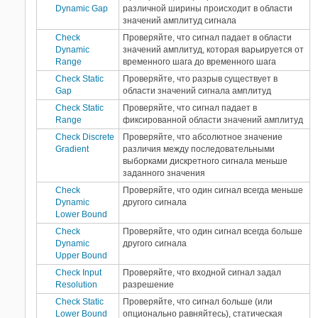
Dynamic Gap
различной ширины происходит в области
значений амплитуд сигнала
Check
Проверяйте, что сигнал падает в области
Dynamic
значений амплитуд, которая варьируется от
Range
временного шага до временного шага
Check Static
Проверяйте, что разрыв существует в
Gap
области значений сигнала амплитуд
Check Static
Проверяйте, что сигнал падает в
Range
фиксированной области значений амплитуд
Check Discrete
Проверяйте, что абсолютное значение
Gradient
различия между последовательными
выборками дискретного сигнала меньше
заданного значения
Check
Проверяйте, что один сигнал всегда меньше
Dynamic
другого сигнала
Lower Bound
Check
Проверяйте, что один сигнал всегда больше
Dynamic
другого сигнала
Upper Bound
Check Input
Проверяйте, что входной сигнал задал
Resolution
разрешение
Check Static
Проверяйте, что сигнал больше (или
Lower Bound
опционально равняйтесь), статическая