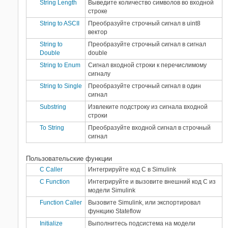
String Length
Выведите количество символов во входной
строке
String to ASCII
Преобразуйте строчный сигнал в uint8
вектор
String to
Преобразуйте строчный сигнал в сигнал
Double
double
String to Enum
Сигнал входной строки к перечислимому
сигналу
String to Single
Преобразуйте строчный сигнал в один
сигнал
Substring
Извлеките подстроку из сигнала входной
строки
To String
Преобразуйте входной сигнал в строчный
сигнал
Пользовательские функции
C Caller
Интегрируйте код С в
Simulink
C Function
Интегрируйте и вызовите внешний код С из
модели Simulink
Function Caller
Вызовите Simulink, или экспортировал
функцию Stateflow
Initialize
Выполнитесь подсистема на модели