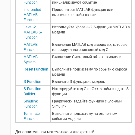
Function
инициализируют событие
Interpreted
Применяться
MATLAB
функция или
MATLAB
выражение, чтобы ввести
Function
Level-2
Используйте Уровень 2 S-функция MATLAB в
MATLAB S-
модели
Function
MATLAB
Включение
MATLAB
код в моделях, которые
Function
генерируют встраиваемый код С
MATLAB
Включение
Системный объект
в модели
System
Reset Function
Выполните подсистему по событию сброса
модели
S-Function
Включите S-функцию в модель
S-Function
Интегрируйте код C or C++, чтобы создать S-
Builder
функции
Simulink
Графически задайте функцию с блоками
Function
Simulink
Terminate
Выполните подсистему на оконечном
Function
событии модели
Дополнительная математика и дискретный