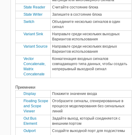
матрицы или многомерного сигнала
State Reader
Считайте состояние блока
State Writer
Запишите в состояние блока
Switch
Объедините несколько сигналов в один
сигнал
Variant Sink
Направьте среди нескольких выходных
Вариантов использования
Variant Source
Направьте среди нескольких входных
Вариантов использования
Vector
Конкатенация входных сигналов
Concatenate,
совпадающего типа данных, чтобы создать
Matrix
непрерывный выходной сигнал
Concatenate
Приемники
Display
Покажите значение входа
Floating Scope
Отобразите сигналы, сгенерированные в
and Scope
процессе моделирования без сигнальных
Viewer
линий
Out Bus
Задайте выход, который соединяется с
Element
внешним портом
Outport
Создайте выходной порт для подсистемы