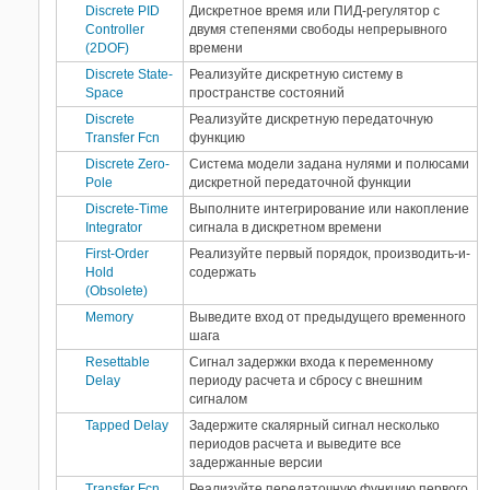
Discrete PID
Дискретное время или ПИД-регулятор с
Controller
двумя степенями свободы непрерывного
(2DOF)
времени
Discrete State-
Реализуйте дискретную систему в
Space
пространстве состояний
Discrete
Реализуйте дискретную передаточную
Transfer Fcn
функцию
Discrete Zero-
Система модели задана нулями и полюсами
Pole
дискретной передаточной функции
Discrete-Time
Выполните интегрирование или накопление
Integrator
сигнала в дискретном времени
First-Order
Реализуйте первый порядок, производить-и-
Hold
содержать
(Obsolete)
Memory
Выведите вход от предыдущего временного
шага
Resettable
Сигнал задержки входа к переменному
Delay
периоду расчета и сбросу с внешним
сигналом
Tapped Delay
Задержите скалярный сигнал несколько
периодов расчета и выведите все
задержанные версии
Transfer Fcn
Реализуйте передаточную функцию первого