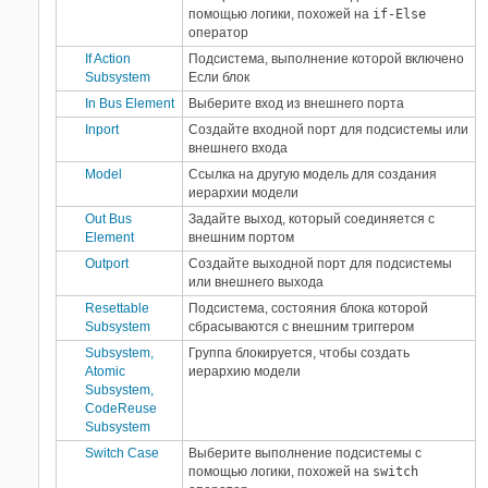
помощью логики, похожей на
if-Else
оператор
If Action
Подсистема, выполнение которой включено
Subsystem
Если блок
In Bus Element
Выберите вход из внешнего порта
Inport
Создайте входной порт для подсистемы или
внешнего входа
Model
Ссылка на другую модель для создания
иерархии модели
Out Bus
Задайте выход, который соединяется с
Element
внешним портом
Outport
Создайте выходной порт для подсистемы
или внешнего выхода
Resettable
Подсистема, состояния блока которой
Subsystem
сбрасываются с внешним триггером
Subsystem,
Группа блокируется, чтобы создать
Atomic
иерархию модели
Subsystem,
CodeReuse
Subsystem
Switch Case
Выберите выполнение подсистемы с
помощью логики, похожей на
switch