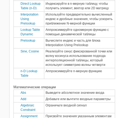
Direct Lookup
Индексируйте в n-мерную таблицу, чтобы
Table (n-D)
получить элемент, вектор или 2D матрицу
Interpolation
Используйте предварительно вычисленный
Using
индекс и дробные значения, чтобы ускорить
Prelookup
приближение N-мерной функции
Lookup Table
Аппроксимируйте одномерную функцию с
Dynamic
помощью динамической таблицы
Prelookup
Вычислите индекс и часть для блока
Interpolation Using Prelookup
Sine, Cosine
Реализуйте синус фиксированной точки или
волну косинуса использование подхода
интерполяционной таблицы, который
использует симметрию волны четверти
n-D Lookup
Аппроксимируйте n-мерную функцию
Table
Математические операции
Abs
Выведите абсолютное значение входа
Add
Добавьте или вычтите входные параметры
Algebraic
Ограничьте входной сигнал
Constraint
Assignment
Присвойте значения указанным элементам