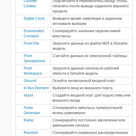
Counter
Подсчитайте и перенеситесь назад, чтобы
Limited
обнулить после вывода заданного верхнего
предела
Digital Clock
Выведите время симуляции в заданном
интервале выборки
Enumerated
Сгенерируйте значение перечислимой
Constant
константы
From File
Загрузите данные из файла MAT в
Simulink
модель
From
Считайте данные из электронной таблицы
Spreadsheet
From
Загрузите данные сигнала из рабочей
Workspace
области в
Simulink
модель
Ground
Оснуйте несвязанный входной порт
In Bus Element
Выберите вход из внешнего порта
Inport
Создайте входной порт для подсистемы или
внешнего входа
Pulse
Сгенерируйте импульсы прямоугольной
Generator
волны равномерно
Ramp
Сгенерируйте постоянно увеличение или
уменьшение сигнала
Random
Сгенерируйте нормально распределенные