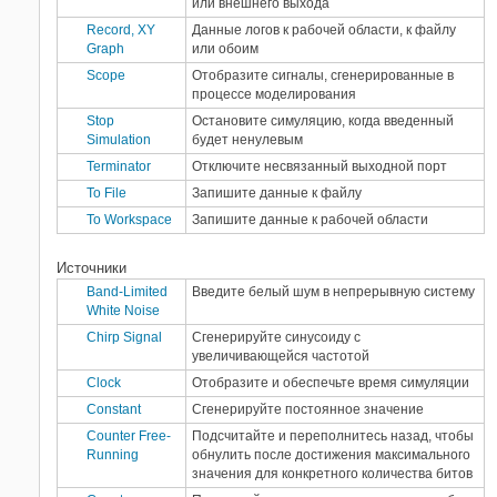
или внешнего выхода
Record, XY
Данные логов к рабочей области, к файлу
Graph
или обоим
Scope
Отобразите сигналы, сгенерированные в
процессе моделирования
Stop
Остановите симуляцию, когда введенный
Simulation
будет ненулевым
Terminator
Отключите несвязанный выходной порт
To File
Запишите данные к файлу
To Workspace
Запишите данные к рабочей области
Источники
Band-Limited
Введите белый шум в непрерывную систему
White Noise
Chirp Signal
Сгенерируйте синусоиду с
увеличивающейся частотой
Clock
Отобразите и обеспечьте время симуляции
Constant
Сгенерируйте постоянное значение
Counter Free-
Подсчитайте и переполнитесь назад, чтобы
Running
обнулить после достижения максимального
значения для конкретного количества битов