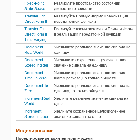
Fixed-Point
Реализуйте пространство состояний
State-Space
дискретного времени
Transfer Fcn
Реализуйте Прямую Форму II реализации
Direct Form II
передаточной функции
Transfer Fcn
Реализуйте время различная Прямая Форма
Direct Form II
II реализации передаточной функции
Time Varying
Decrement
Уменьшите реальное значение сигнала на
Real World
единицу
Decrement
Уменьшите сохраненное целочисленное
Stored Integer
значение сигнала на единицу
Decrement
Уменьшите реальное значение сигнала
Time To Zero
шагом расчета, но только обнулять
Decrement To
Уменьшите реальное значение сигнала на
Zero
единицу, но только обнулять
Increment Real
Увеличьте реальное значение сигнала на
World
одно
Increment
Увеличьте сохраненное целочисленное
Stored Integer
значение сигнала на одно
Моделирование
Проектирование архитектуры модели