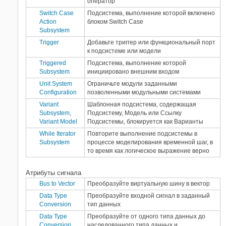
оператор
Switch Case
Подсистема, выполнение которой включено
Action
блоком Switch Case
Subsystem
Trigger
Добавьте триггер или функциональный порт
к подсистеме или модели
Triggered
Подсистема, выполнение которой
Subsystem
инициировано внешним входом
Unit System
Ограничьте модули заданными
Configuration
позволенными модульными системами
Variant
Шаблонная подсистема, содержащая
Subsystem,
Подсистему, Модель или Ссылку
Variant Model
Подсистемы, блокируется как Варианты
While Iterator
Повторите выполнение подсистемы в
Subsystem
процессе моделирования временной шаг, в
то время как логическое выражение верно
Атрибуты сигнала
Bus to Vector
Преобразуйте виртуальную шину в вектор
Data Type
Преобразуйте входной сигнал в заданный
Conversion
тип данных
Data Type
Преобразуйте от одного типа данных до
Conversion
наследованного типа данных и