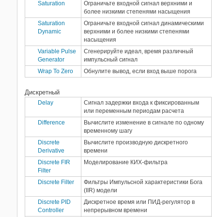
Saturation
Ограничьте входной сигнал верхними и
более низкими степенями насыщения
Saturation
Ограничьте входной сигнал динамическими
Dynamic
верхними и более низкими степенями
насыщения
Variable Pulse
Сгенерируйте идеал, время различный
Generator
импульсный сигнал
Wrap To Zero
Обнулите вывод, если вход выше порога
Дискретный
Delay
Сигнал задержки входа к фиксированным
или переменным периодам расчета
Difference
Вычислите изменение в сигнале по одному
временному шагу
Discrete
Вычислите производную дискретного
Derivative
времени
Discrete FIR
Моделирование КИХ-фильтра
Filter
Discrete Filter
Фильтры Импульсной характеристики Бога
(IIR) модели
Discrete PID
Дискретное время или ПИД-регулятор в
Controller
непрерывном времени