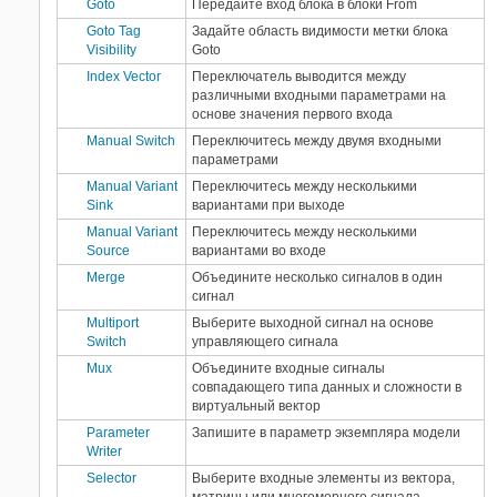
Goto
Передайте вход блока в блоки From
Goto Tag
Задайте область видимости метки блока
Visibility
Goto
Index Vector
Переключатель выводится между
различными входными параметрами на
основе значения первого входа
Manual Switch
Переключитесь между двумя входными
параметрами
Manual Variant
Переключитесь между несколькими
Sink
вариантами при выходе
Manual Variant
Переключитесь между несколькими
Source
вариантами во входе
Merge
Объедините несколько сигналов в один
сигнал
Multiport
Выберите выходной сигнал на основе
Switch
управляющего сигнала
Mux
Объедините входные сигналы
совпадающего типа данных и сложности в
виртуальный вектор
Parameter
Запишите в параметр экземпляра модели
Writer
Selector
Выберите входные элементы из вектора,