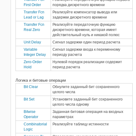
First Order
порядка дискретного времени
Transfer Fcn
Реализуйте компенсатор вывода или
Lead or Lag
задержки дискретного времени
Transfer Fcn
Реализуйте передаточную функцию
Real Zero
дискретного времени, которая имеет
действительный нуль и никакой полюс
Unit Delay
Сигнал задержки один период расчета
Variable
Сигнал задержки входа к переменному
Integer Delay
периоду расчета
Zero-Order
Нулевой порядок реализации содержит
Hold
период расчета
Логика и битовые операции
Bit Clear
Обнулите заданный бит сохраненного
целого числа
Bit Set
Установите заданный бит сохраненного
целого числа одному
Bitwise
Заданная битовая операция на входных
Operator
параметрах
Combinatorial
Реализуйте таблицу истинности
Logic