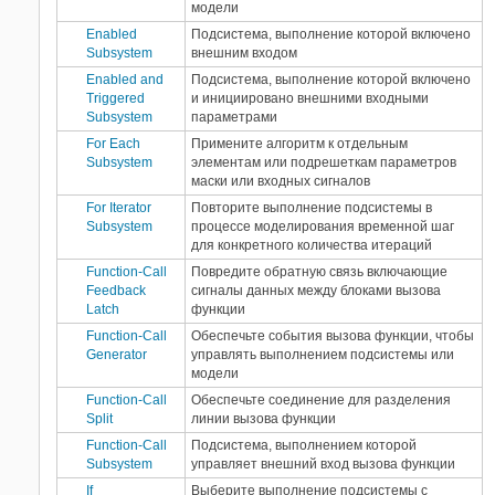
модели
Enabled
Подсистема, выполнение которой включено
Subsystem
внешним входом
Enabled and
Подсистема, выполнение которой включено
Triggered
и инициировано внешними входными
Subsystem
параметрами
For Each
Примените алгоритм к отдельным
Subsystem
элементам или подрешеткам параметров
маски или входных сигналов
For Iterator
Повторите выполнение подсистемы в
Subsystem
процессе моделирования временной шаг
для конкретного количества итераций
Function-Call
Повредите обратную связь включающие
Feedback
сигналы данных между блоками вызова
Latch
функции
Function-Call
Обеспечьте события вызова функции, чтобы
Generator
управлять выполнением подсистемы или
модели
Function-Call
Обеспечьте соединение для разделения
Split
линии вызова функции
Function-Call
Подсистема, выполнением которой
Subsystem
управляет внешний вход вызова функции
If
Выберите выполнение подсистемы с