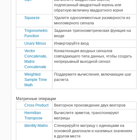
подписанный квадратный корень или
обратную величину квадратного корня
Squeeze
Удалите одноэлементные размерности из
многомерного сигнала
Trigonometric
Заданная тригонометрическая функция на
Function
входе
Unary Minus
Инвертируйте вход
Vector
Конкатенация входных сигналов
Concatenate,
совпадающего типа данных, чтобы создать
Matrix
непрерывный выходной сигнал
Concatenate
Weighted
Поддержите вычисления, включающие шаг
Sample Time
расчета
Math
Матричные операции
Cross Product
Векторное произведение двух векторов
Hermitian
Вычислите эрмитов, транспонируют
Transpose
матрицы
Identity Matrix
Сгенерируйте матрицу с единицами на
основной диагонали и наземных значениях
в другом месте