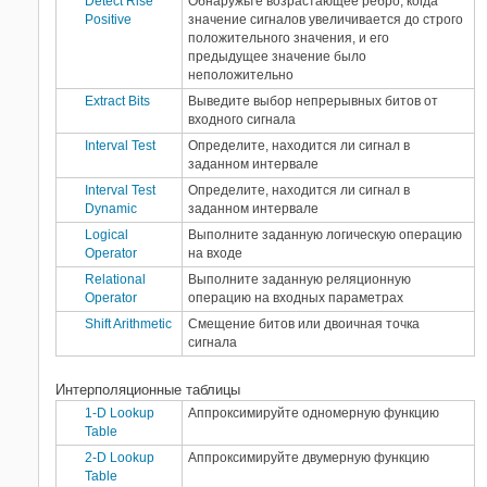
Detect Rise
Обнаружьте возрастающее ребро, когда
Positive
значение сигналов увеличивается до строго
положительного значения, и его
предыдущее значение было
неположительно
Extract Bits
Выведите выбор непрерывных битов от
входного сигнала
Interval Test
Определите, находится ли сигнал в
заданном интервале
Interval Test
Определите, находится ли сигнал в
Dynamic
заданном интервале
Logical
Выполните заданную логическую операцию
Operator
на входе
Relational
Выполните заданную реляционную
Operator
операцию на входных параметрах
Shift Arithmetic
Смещение битов или двоичная точка
сигнала
Интерполяционные таблицы
1-D Lookup
Аппроксимируйте одномерную функцию
Table
2-D Lookup
Аппроксимируйте двумерную функцию
Table