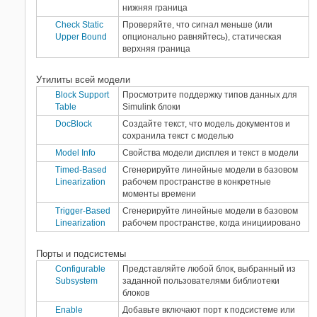
нижняя граница
Check Static
Проверяйте, что сигнал меньше (или
Upper Bound
опционально равняйтесь), статическая
верхняя граница
Утилиты всей модели
Block Support
Просмотрите поддержку типов данных для
Table
Simulink
блоки
DocBlock
Создайте текст, что модель документов и
сохранила текст с моделью
Model Info
Свойства модели дисплея и текст в модели
Timed-Based
Сгенерируйте линейные модели в базовом
Linearization
рабочем пространстве в конкретные
моменты времени
Trigger-Based
Сгенерируйте линейные модели в базовом
Linearization
рабочем пространстве, когда инициировано
Порты и подсистемы
Configurable
Представляйте любой блок, выбранный из
Subsystem
заданной пользователями библиотеки
блоков
Enable
Добавьте включают порт к подсистеме или