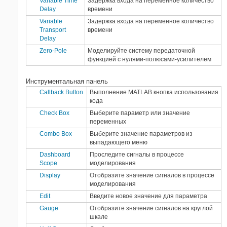
Variable Time
Задержка входа на переменное количество
Robust Control Toolbox
Delay
времени
ROS Toolbox
Variable
Задержка входа на переменное количество
Sensor Fusion and Tracking Toolbox
Transport
времени
SerDes Toolbox
Delay
SimEvents
Zero-Pole
Моделируйте систему передаточной
функцией с нулями-полюсами-усилителем
Simscape
Simscape Driveline
Инструментальная панель
Simscape Electrical
Callback Button
Выполнение
MATLAB
кнопка использования
Simscape Fluids
кода
Simscape Multibody
Check Box
Выберите параметр или значение
переменных
Simulink 3D Animation
Combo Box
Выберите значение параметров из
Simulink Control Design
выпадающего меню
Simulink Design Optimization
Dashboard
Проследите сигналы в процессе
Simulink Desktop Real-Time
Scope
моделирования
Simulink PLC Coder
Display
Отобразите значение сигналов в процессе
Simulink Real-Time
моделирования
Simulink Requirements
Edit
Введите новое значение для параметра
Simulink Test
Gauge
Отобразите значение сигналов на круглой
шкале
SoC Blockset