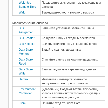
Weighted
Поддержите вычисления, включающие шаг
Sample Time
расчета
Width
Вывод размерности входного вектора
Маршрутизация сигнала
Bus
Замените указанные элементы шины
Assignment
Bus Creator
Создайте шину из входных элементов
Bus Selector
Выберите элементы из входящей шины
Data Store
Задайте хранилище данных
Memory
Data Store
Считайте данные из хранилища данных
Read
Data Store
Запишите данные к хранилищу данных
Write
Demux
Извлеките и выведите элементы
виртуального векторного сигнала
Environment
(Удаленный) Создают ветви блок-схемы,
Controller
которые применяются только к симуляции
или только генерации кода
From
Примите вход от блока Goto