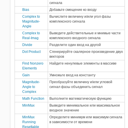
сигнала
Bias
Добавьте смещение ко входу
Complex to
Вычислите величину и/или угол фазы
Magnitude-
комплексного сигнала
Angle
Complex to
Выведите действительные и мнимые части
Real-Imag
комплексного входного сигнала
Divide
Разделите один вход на другой
Dot Product
Сгенерируйте скалярное произведение двух
векторов
Find Nonzero
Найдите ненулевые элементы в массиве
Elements
Gain
Умножьте вход на константу
Magnitude-
Преобразуйте величину и/или угловой
Angle to
сигнал фазы объединить сигнал
Complex
Math Function
Выполните математическую функцию
MinMax
Выведите минимальное или максимальное
входное значение
MinMax
Определите минимум или максимум сигнала
Running
в зависимости от времени
Resettable