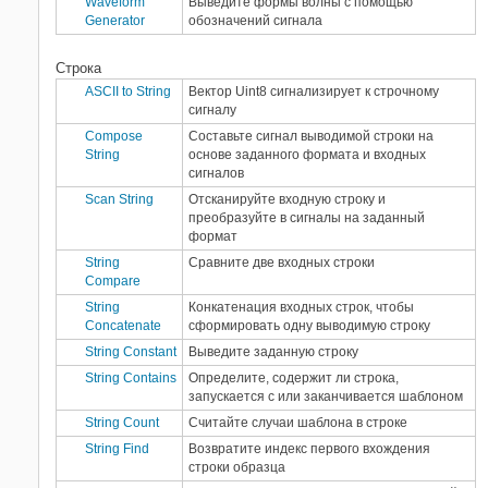
Waveform
Выведите формы волны с помощью
Generator
обозначений сигнала
Строка
ASCII to String
Вектор Uint8 сигнализирует к строчному
сигналу
Compose
Составьте сигнал выводимой строки на
String
основе заданного формата и входных
сигналов
Scan String
Отсканируйте входную строку и
преобразуйте в сигналы на заданный
формат
String
Сравните две входных строки
Compare
String
Конкатенация входных строк, чтобы
Concatenate
сформировать одну выводимую строку
String Constant
Выведите заданную строку
String Contains
Определите, содержит ли строка,
запускается с или заканчивается шаблоном
String Count
Считайте случаи шаблона в строке
String Find
Возвратите индекс первого вхождения
строки образца