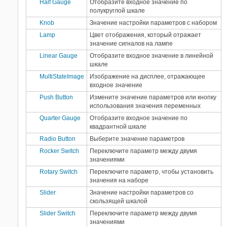
Half Gauge
Отобразите входное значение по
Stateflow
полукруглой шкале
Statistics and Machine Learning
Knob
Значение настройки параметров с набором
Toolbox
Lamp
Цвет отображения, который отражает
System Composer
значение сигналов на лампе
System Identification Toolbox
Linear Gauge
Отобразите входное значение в линейной
UAV Toolbox
шкале
Vehicle Network Toolbox
MultiStateImage
Изображение на дисплее, отражающее
входное значение
Wireless HDL Toolbox
Push Button
Измените значение параметров или кнопку
WLAN Toolbox
использования значения переменных
Quarter Gauge
Отобразите входное значение по
квадрантной шкале
Radio Button
Выберите значение параметров
Rocker Switch
Переключите параметр между двумя
значениями
Rotary Switch
Переключите параметр, чтобы установить
значения на наборе
Slider
Значение настройки параметров со
скользящей шкалой
Slider Switch
Переключите параметр между двумя
значениями