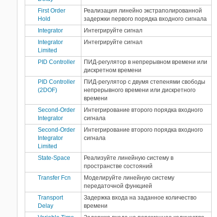
DSP System Toolbox
First Order
Реализация линейно экстраполированной
Hold
задержки первого порядка входного сигнала
Fixed-Point Designer
Integrator
Интегрируйте сигнал
Fuzzy Logic Toolbox
Integrator
Интегрируйте сигнал
HDL Verifier
Limited
Image Acquisition Toolbox
Расширенные
PID Controller
ПИД-регулятор в непрерывном времени или
возможности
Instrument Control Toolbox
дискретном времени
LTE Toolbox
Генерация C/C++ кода
2298
PID Controller
ПИД-регулятор с двумя степенями свободы
Mixed-Signal Blockset
(2DOF)
непрерывного времени или дискретного
Генерация GPU кода
6
времени
Model Predictive Control Toolbox
Генерация HDL кода
279
Second-Order
Интегрирование второго порядка входного
Motor Control Blockset
Генерация PLC кода
156
Integrator
сигнала
Navigation Toolbox
Second-Order
Интегрирование второго порядка входного
410
OPC Toolbox
Integrator
сигнала
Перевод в фиксированную точку
Limited
Phased Array System Toolbox
State-Space
Реализуйте линейную систему в
Powertrain Blockset
Тип блока
пространстве состояний
Radar Toolbox
Все
3003
Transfer Fcn
Моделируйте линейную систему
Reinforcement Learning Toolbox
передаточной функцией
Simulink
2117
RF Blockset
Transport
Задержка входа на заданное количество
Simscape
886
Delay
времени
Robotics System Toolbox