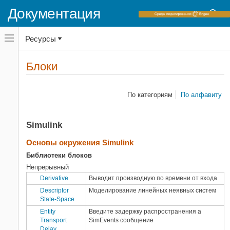
Документация
Переключатель
Ресурсы
навигационного
меню
вне
Домашняя страница документации
холста
Блоки
Блоки
переключатель
навигационного
меню
Категории
вне
По категориям
По алфавиту
холста
Simulink
5G Toolbox
Simulink
Aerospace Blockset
Audio Toolbox
Основы окружения Simulink
Automated Driving Toolbox
Библиотеки блоков
Communications Toolbox
Непрерывный
Computer Vision Toolbox
Derivative
Выводит производную по времени от входа
Control System Toolbox
Descriptor
Моделирование линейных неявных систем
State-Space
Data Acquisition Toolbox
Entity
Введите задержку распространения a
DDS Blockset
Transport
SimEvents
сообщение
Deep Learning Toolbox
Delay