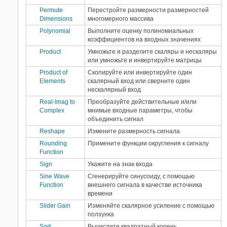
Permute
Перестройте размерности размерностей
Dimensions
многомерного массива
Polynomial
Выполните оценку полиномиальных
коэффициентов на входных значениях
Product
Умножьте и разделите скаляры и нескаляры
или умножьте и инвертируйте матрицы
Product of
Скопируйте или инвертируйте один
Elements
скалярный вход или сверните один
нескалярный вход
Real-Imag to
Преобразуйте действительные и/или
Complex
мнимые входные параметры, чтобы
объединить сигнал
Reshape
Измените размерность сигнала
Rounding
Примените функции округления к сигналу
Function
Sign
Укажите на знак входа
Sine Wave
Сгенерируйте синусоиду, с помощью
Function
внешнего сигнала в качестве источника
времени
Slider Gain
Изменяйте скалярное усиление с помощью
ползунка
Sqrt
Вычислите квадратный корень,