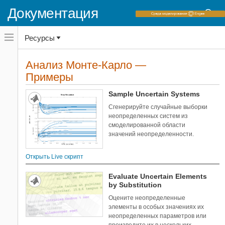
Документация
Переключатель
Ресурсы
навигационного
меню
вне
Домашняя страница документации
холста
Анализ Монте-Карло —
Примеры
переключатель
Примеры
навигационного
Robust Control Toolbox
меню
Неопределенный системный анализ
вне
Sample Uncertain Systems
холста
Сгенерируйте случайные выборки
Категории
неопределенных систем из
Находящиеся на диске запасы по
6
смоделированной области
амплитуде и фазе
значений неопределенности.
Робастность и анализ Худшего
6
Случая
Открыть Live скрипт
Анализ Монте-Карло
3
Evaluate Uncertain Elements
Анализ неопределенности с
5
by Substitution
моделями Simulink
Оцените неопределенные
элементы в особых значениях их
неопределенных параметров или
произведите их в нескольких