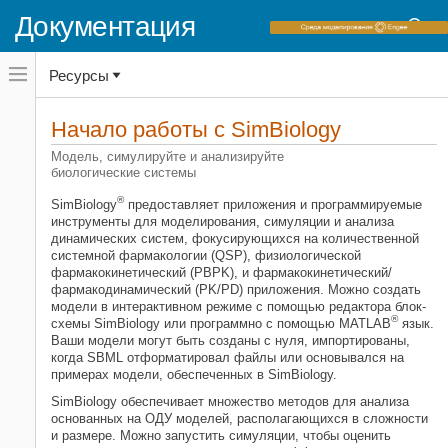
Документация
Переключатель
Ресурсы
навигационного
меню
вне
Домашняя страница документации
холста
Начало работы с
SimBiology
SimBiology
переключатель
навигационного
Модель, симулируйте и анализируйте
меню
биологические системы
Категория
вне
холста
®
Начало работы с SimBiology
SimBiology
предоставляет приложения и программируемые
инструменты для моделирования, симуляции и анализа
Приложения SimBiology
динамических систем, фокусирующихся на количественной
Моделирование
системной фармакологии (QSP), физиологической
фармакокинетический (PBPK), и фармакокинетический/
Симуляция
фармакодинамический (PK/PD) приложения. Можно создать
Оценка
модели в интерактивном режиме с помощью редактора блок-
®
Развертывание
схемы SimBiology или программно с помощью MATLAB
язык.
Ваши модели могут быть созданы с нуля, импортированы,
когда SBML отформатировал файлы или основывался на
примерах модели, обеспеченных в SimBiology.
SimBiology обеспечивает множество методов для анализа
основанных на ОДУ моделей, располагающихся в сложности
и размере. Можно запустить симуляции, чтобы оценить