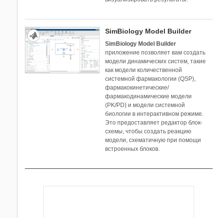
UAV Toolbox
Vehicle Network Toolbox
Wavelet Toolbox
SimBiology Model Builder
WLAN Toolbox
SimBiology Model Builder
приложение позволяет вам создать
модели динамических систем, такие
как модели количественной
системной фармакологии (QSP),
фармакокинетические/
фармакодинамические модели
(PK/PD) и модели системной
биологии в интерактивном режиме.
Это предоставляет редактор блок-
схемы, чтобы создать реакцию
модели, схематичную при помощи
встроенных блоков.