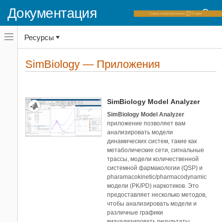
Reinforcement Learning Toolbox
Документация
RF Toolbox
Risk Management Toolbox
Переключатель
Ресурсы
навигационного
Satellite Communications Toolbox
меню
Sensor Fusion and Tracking Toolbox
вне
Домашняя страница документации
холста
SimBiology — Приложения
SerDes Toolbox
Приложения
переключатель
навигационного
Signal Integrity Toolbox
меню
Категории
Signal Processing Toolbox
вне
холста
SimBiology
SimBiology Model Analyzer
Simscape Electrical
SimBiology Model Analyzer
приложение позволяет вам
Simulink 3D Animation
анализировать модели
Simulink Check
динамических систем, такие как
Simulink Control Design
метаболические сети, сигнальные
трассы, модели количественной
Simulink Design Optimization
системной фармакологии (QSP) и
Simulink PLC Coder
pharamacokinetic/pharmacodynamic
SoC Blockset
модели (PK/PD) наркотиков. Это
предоставляет несколько методов,
Statistics and Machine Learning
Toolbox
чтобы анализировать модели и
различные графики
System Identification Toolbox
визуализировать результаты.