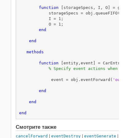
function
 [storageSpecs, I, O] = getEntit
            storageSpecs = obj.queueFIFO(
'Car'
, 
            I = 1;

            O = 1;

end
end
methods
function
 [entity,event] = CarEntry(obj,s
% Specify event actions when entity 
             event = obj.eventForward(
'output'
, 
end
end
end
Смотрите также
cancelForward
|
eventDestroy
|
eventGenerate
|