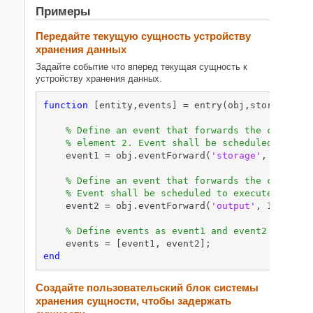
Примеры
Передайте текущую сущность устройству
хранения данных
Задайте событие что вперед текущая сущность к
устройству хранения данных.
function
 [entity,events] = entry(obj,storage,enti
% Define an event that forwards the current 
% element 2. Event shall be scheduled to exe
    event1 = obj.eventForward(
'storage'
, 2, 0.8);
% Define an event that forwards the current 
% Event shall be scheduled to execute at cur
    event2 = obj.eventForward(
'output'
, 1, 0);

% Define events as event1 and event2
end
Создайте пользовательский блок системы
хранения сущности, чтобы задержать