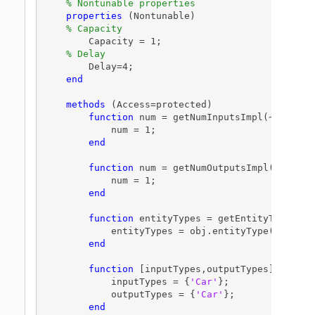
% Nontunable properties 
properties
 (Nontunable)

% Capacity
        Capacity = 1;

% Delay
        Delay=4;

end
methods
 (Access=protected)        

function
 num = getNumInputsImpl(~)

            num = 1;

end
function
 num = getNumOutputsImpl(~)

            num = 1;

end
function
 entityTypes = getEntityTypesImpl
            entityTypes = obj.entityType(
'Car'
);

end
function
 [inputTypes,outputTypes] = getE
            inputTypes = {
'Car'
};

            outputTypes = {
'Car'
};

end