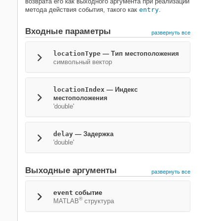
возврата его как выходного аргумента при реализации
метода действия события, такого как
entry
.
Входные параметры
развернуть все
locationType
—
Тип местоположения
символьный вектор
locationIndex
—
Индекс
местоположения
'double'
delay
—
Задержка
'double'
Выходные аргументы
развернуть все
event
событие
®
MATLAB
структура