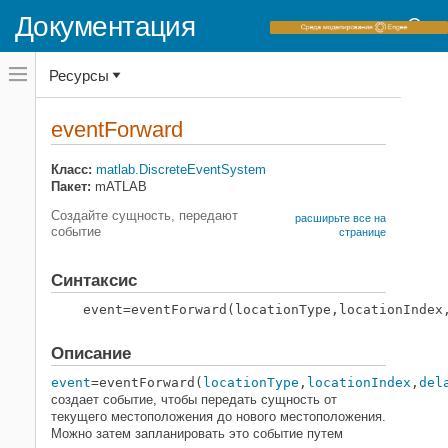
Документация
Переключатель
Ресурсы
навигационного
меню
вне
Домашняя страница документации
холста
eventForward
переключатель
SimEvents
навигационного
меню
Класс:
matlab.DiscreteEventSystem
Авторская разработка блока
вне
Пакет:
mATLAB
Объекты дискретной системы событий
холста
Создайте сущность, передают
расширьте все на
событие
eventForward
странице
НА ЭТОЙ СТРАНИЦЕ
Синтаксис
Синтаксис
Описание
event=eventForward(locationType,locationIndex
Входные параметры
Выходные аргументы
Описание
Примеры
event
=eventForward(
locationType
,
locationIndex
,
del
Смотрите также
создает событие, чтобы передать сущность от
текущего местоположения до нового местоположения.
Можно затем запланировать это событие путем