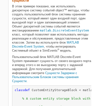
сущности
В этом примере показано, как использовать
дискретную систему событий object™ методы, чтобы
создать пользовательский блок системы хранения
сущности, который имеет один входной порт, один
выходной порт и один запоминающий элемент.
Объект дискретной системы событий является
инстанцированием
matlab.DiscreteEventSystem
класс, который позволяет вам использовать методы
реализации и обслуживания, предоставленные этим
классом. Затем вы используете блок
MATLAB
Discrete-Event System
, чтобы интегрировать
®
Системный объект в SimEvents
модель.
Пользовательский блок
MATLAB Discrete-Event
System
принимает сущность от своего входного порта
и вперед этого к ее выходному порту с заданной
задержкой. Для получения дополнительной
информации смотрите
Сущности Задержки с
Пользовательским Блоком системы хранения
Сущности
.
classdef
 CustomEntityStorageBlock < matlab.Discr
% A custom entity storage block with one inp